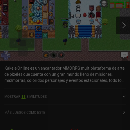
Kakele Online es un encantador MMORPG multiplataforma de arte
de píxeles que cuenta con un gran mundo lleno de misiones,
mazmorras, coloridos personajes y eventos estacionales, todo lo
cual apesta a nostalgia retro. Empezamos uniéndonos a un
servidor PvE o PvP y luego elegimos entre las clases berserker,
MOSTRAR
11
SIMILITUDES
mago, guerrero, cazador o alquimista, cada una de las cuales
desempeña un papel único en el grupo. Por suerte,
independientemente del tipo de servidor que elijamos, hay
MÁS JUEGOS COMO ESTE
suficientes eventos estacionales para mantener el PvE interesante.
La dificultad aumenta a un ritmo bien equilibrado, y el tutorial de
inicio es bastante exhaustivo, pero sin pasarse. Así pues, es