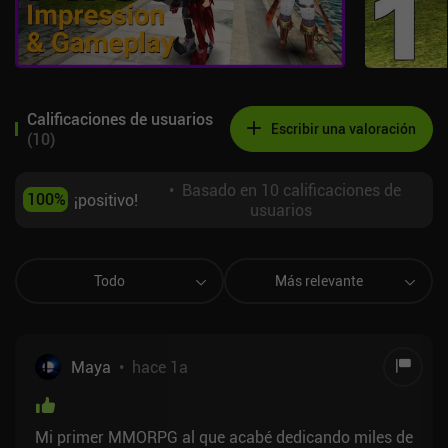
Calificaciones de usuarios
Escribir una valoración
(
10
)
•
Basado en 10 calificaciones de
100
%
¡positivo!
usuarios
Todo
Más relevante
Maya
•
hace 1a
Mi primer MMORPG al que acabé dedicando miles de