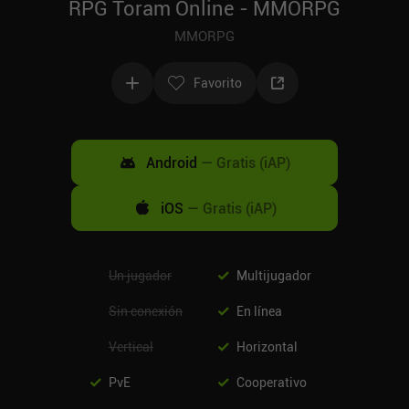
RPG Toram Online - MMORPG
MMORPG
Favorito
Android
—
Gratis (iAP)
iOS
—
Gratis (iAP)
Un jugador
Multijugador
Sin conexión
En línea
Vertical
Horizontal
PvE
Cooperativo