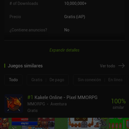
# of Downloads
10,000,000+
Precio
Gratis (iAP)
¿Contiene anuncios?
No
Expandir detalles
Juegos similares
Ver todo
Todo
Gratis
|
De pago
Sin conexión
|
En línea
#
1
Kakele Online - Pixel MMORPG
100
%
MMORPG
Aventura
similar
Gratis