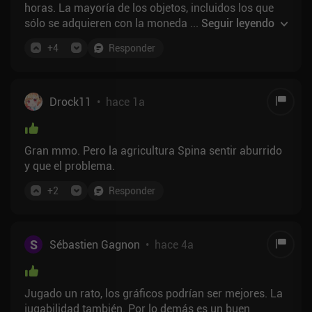
horas. La mayoría de los objetos, incluidos los que
sólo se adquieren con la moneda premium, se
...
Seguir leyendo
pueden intercambiar, lo que permite incluso a los
+
4
Responder
jugadores libres acceder al equipo más fuerte con
suficiente farming. También me gustaron los árboles
de habilidades, que nunca se limitan a una clase,
sino a tener otras habilidades o un equipo específico.
Drock11
•
hace 1a
Puedes crear cualquier tipo de estructura
personalizada con tanta libertad. Incluso aceptar
trabajos/profesiones específicos no oficiales para
Gran mmo. Pero la agricultura Spina sentir aburrido
encajar en el mercado de la comunidad, como
y que el problema.
sintetistas, herreros, granjeros, cazadores de jefes,
etc.
+
2
Responder
S
Sébastien Gagnon
•
hace 4a
Jugado un rato, los gráficos podrían ser mejores. La
jugabilidad también. Por lo demás es un buen