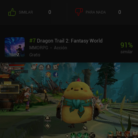
crea un sistema de combate algo más atractivo. Sin embargo, la
progresión es increíblemente lenta y el juego es más pesado que la
0
0
SIMILAR
PARA NADA
mayoría de los MMORPG para móviles. Esto se debe en parte a que
se tarda mucho en desbloquear nuevas armas, y en parte a que
infligimos muy poco daño, lo que hace que cada combate dure un
buen rato. Me gustan los juegos lentos como Old School
#
7
Dragon Trail 2: Fantasy World
Runescape, pero la dificultad de Heartwood Online puso a prueba
91
%
mi paciencia. Sin embargo, cuando llegué a los niveles 10-12, las
MMORPG
Acción
similar
cosas empezaron a acelerarse, cosa que agradezco. Reunir
Gratis
recursos y fabricar equipo se convirtió rápidamente en mi
actividad favorita, y creo que esta parte del juego tiene mejor ritmo
que el combate. El mayor inconveniente es que gran parte del
juego inicial aún no está pulido. Por ejemplo, apuntar a los
enemigos es un poco complicado con los controles táctiles, y
basta con pulsar los botones de habilidad para lanzar nuestro
ataque en una dirección aleatoria. Además, a algunas clases les
cuesta terminar la primera misión del juego sin morir. Heartwood
Online se monetiza a través de iAPs para conseguir ranuras de
banco extra y cosméticos sin ventajas de pago por ganar. La
compra de 4,99 $ de ranuras bancarias es casi necesaria, pero el
resto no. A pesar de sus defectos, el juego tiene potencial para
convertirse en un gran MMORPG. Pero necesita pulirse más.