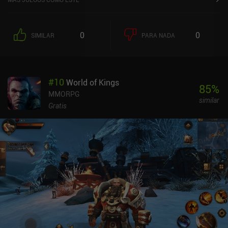
0
0
SIMILAR
PARA NADA
#
10
World of Kings
85
%
MMORPG
similar
Gratis