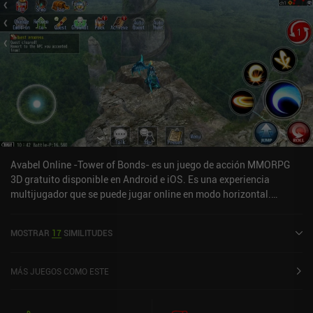
Avabel Online -Tower of Bonds- es un juego de acción MMORPG
3D gratuito disponible en Android e iOS. Es una experiencia
multijugador que se puede jugar online en modo horizontal.
Avabel Online -Tower of Bonds- fue lanzado en marzo de 2013 y
tiene una valoración actual de 4 sobre 5,0 en Google Play y de 4,5
MOSTRAR
17
SIMILITUDES
sobre 5,0 en la App Store de iOS.
MÁS JUEGOS COMO ESTE