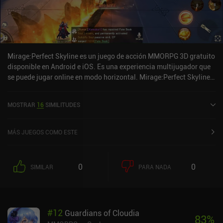
Mirage:Perfect Skyline es un juego de acción MMORPG 3D gratuito
disponible en Android e iOS. Es una experiencia multijugador que
se puede jugar online en modo horizontal. Mirage:Perfect Skyline
se lanzó en diciembre de 2021 y tiene una valoración actual de 3,9
sobre 5,0 en Google Play y de 4,5 sobre 5,0 en la App Store de iOS.
MOSTRAR
16
SIMILITUDES
MÁS JUEGOS COMO ESTE
0
0
SIMILAR
PARA NADA
#
12
Guardians of Cloudia
83
%