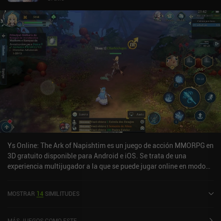
Ys Online: The Ark of Napishtim es un juego de acción MMORPG en
3D gratuito disponible para Android e iOS. Se trata de una
experiencia multijugador a la que se puede jugar online en modo
horizontal. Ys Online: The Ark of Napishtim se lanzó en agosto de
2022 y cuenta actualmente con una valoración de 3,9 sobre 5,0 en
MOSTRAR
14
SIMILITUDES
Google Play y de 4,8 sobre 5,0 en la App Store de iOS.
MÁS JUEGOS COMO ESTE