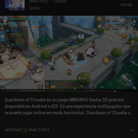
MMORPG
Gacha
similar
Gratis
Guardians of Cloudia es un juego MMORPG Gacha 3D gratuito
disponible en Android e iOS. Es una experiencia multijugador que
se puede jugar online en modo horizontal. Guardians of Cloudia se
lanzó en mayo de 2021 y tiene una valoración actual de 3,1 sobre
5,0 en Google Play y de 4 sobre 5,0 en la App Store de iOS.
MOSTRAR
19
SIMILITUDES