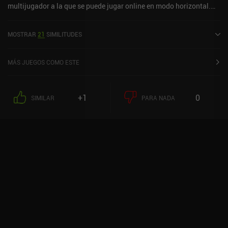
multijugador a la que se puede jugar online en modo horizontal.
Will To Power: MMORPG se lanzó en junio de 2022 y tiene una
valoración actual de 2,8 sobre 5,0 en Google Play y de 4 sobre 5,0
MOSTRAR
21
SIMILITUDES
en la App Store de iOS.
MÁS JUEGOS COMO ESTE
+1
0
SIMILAR
PARA NADA