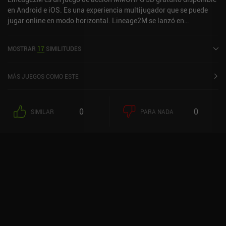
en Android e iOS. Es una experiencia multijugador que se puede
jugar online en modo horizontal. Lineage2M se lanzó en
noviembre de 2021 y tiene una valoración actual de 3,4 sobre 5,0
en Google Play y de 3 sobre 5,0 en la App Store de iOS.
MOSTRAR
17
SIMILITUDES
MÁS JUEGOS COMO ESTE
0
0
SIMILAR
PARA NADA