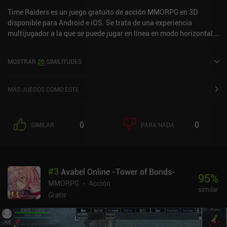
Time Raiders es un juego gratuito de acción MMORPG en 3D
disponible para Android e iOS. Se trata de una experiencia
multijugador a la que se puede jugar en línea en modo horizontal.
Time Raiders se lanzó en octubre de 2022 y tiene actualmente una
valoración de 3,3 sobre 5,0 en Google Play y de 3,7 sobre 5,0 en la
MOSTRAR
20
SIMILITUDES
App Store de iOS.
MÁS JUEGOS COMO ESTE
0
0
SIMILAR
PARA NADA
#
3
Avabel Online -Tower of Bonds-
95
%
MMORPG
Acción
similar
Gratis