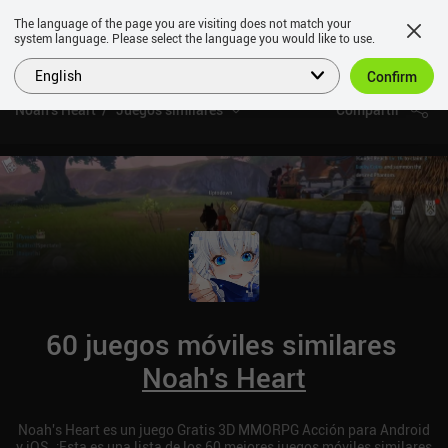
The language of the page you are visiting does not match your
system language. Please select the language you would like to use.
English
Confirm
Noah's Heart
Juegos similares
Compartir
60 juegos móviles similares
Noah's Heart
Noah's Heart es un juego Gratis 3D MMORPG Acción para Android
y iOS. ¡Esta es una lista de los 60 mejores juegos móviles similares