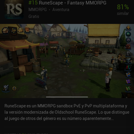
#
15
RuneScape - Fantasy MMORPG
81
%
MMORPG
Aventura
similar
Gratis
RuneScape es un MMORPG sandbox PvE y PvP multiplataforma y
la versión modernizada de Oldschool RuneScape. Lo que distingue
al juego de otros del género es su número aparentemente
interminable de actividades y caminos a seguir, que proporcionan
a cada jugador un viaje verdaderamente único, de campesino