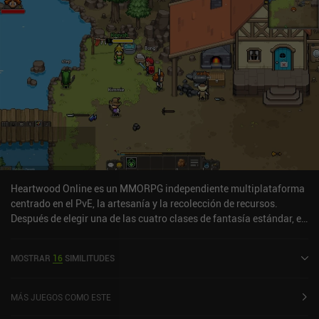
Heartwood Online es un MMORPG independiente multiplataforma
centrado en el PvE, la artesanía y la recolección de recursos.
Después de elegir una de las cuatro clases de fantasía estándar, el
modo de juego principal consiste en luchar contra monstruos para
subir de nivel y recoger recursos para aumentar los niveles de
MOSTRAR
16
SIMILITUDES
nuestras diversas habilidades no relacionadas con el combate.
Para mi gran sorpresa, Heartwood Online es en realidad un
MMORPG de acción, lo que significa que cada ataque y habilidad
MÁS JUEGOS COMO ESTE
debe dirigirse correctamente a los enemigos. Lo agradezco, ya que