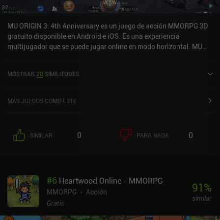
MU ORIGIN 3: 4th Anniversary es un juego de acción MMORPG 3D
gratuito disponible en Android e iOS. Es una experiencia
multijugador que se puede jugar online en modo horizontal. MU
ORIGIN 3: 4th Anniversary se lanzó en mayo de 2022 y tiene una
valoración actual de 4,1 sobre 5,0 en Google Play y de 4,7 sobre 5,0
MOSTRAR
20
SIMILITUDES
en la App Store de iOS.
MÁS JUEGOS COMO ESTE
0
0
SIMILAR
PARA NADA
#
6
Heartwood Online - MMORPG
91
%
MMORPG
Acción
similar
Gratis