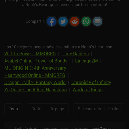
a Noah's Heart que creemos que te encantarán!
Compartir
:
Los 10 mejores juegos móviles similares a Noah's Heart son:
Will To Power : MMORPG
|
Time Raiders
|
Avabel Online -Tower of Bonds-
|
Lineage2M
|
MU ORIGIN 3: 4th Anniversary
|
Heartwood Online - MMORPG
|
Dragon Trail 2: Fantasy World
|
Chronicle of Infinity
|
Ys OnlineThe Ark of Napishtim
|
World of Kings
Todo
Gratis
|
De pago
Sin conexión
|
En línea
Listado de 60 juegos similares, actualizado
hace 2 meses