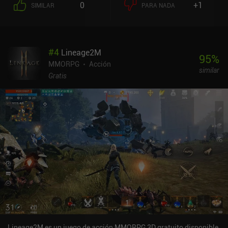
0
+1
SIMILAR
PARA NADA
#
4
Lineage2M
95
%
MMORPG
Acción
similar
Gratis
Lineage2M es un juego de acción MMORPG 3D gratuito disponible