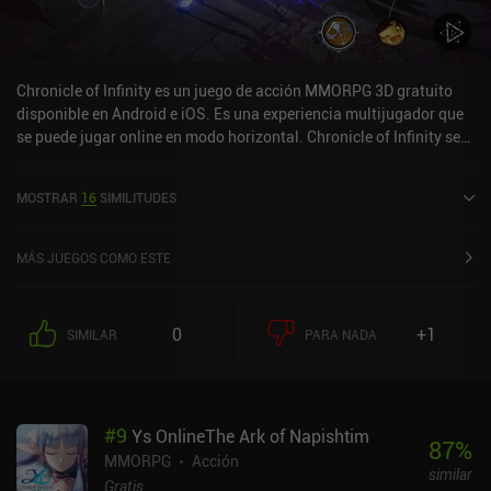
Chronicle of Infinity es un juego de acción MMORPG 3D gratuito
disponible en Android e iOS. Es una experiencia multijugador que
se puede jugar online en modo horizontal. Chronicle of Infinity se
lanzó en abril de 2022 y tiene una valoración actual de 4,7 sobre
5,0 en Google Play y de 4,8 sobre 5,0 en la App Store de iOS.
MOSTRAR
16
SIMILITUDES
MÁS JUEGOS COMO ESTE
0
+1
SIMILAR
PARA NADA
#
9
Ys OnlineThe Ark of Napishtim
87
%
MMORPG
Acción
similar
Gratis