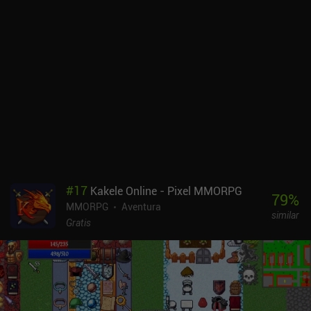
guiadas por la historia que realmente tienen sentido. Como
cualquier MMORPG retro, el combate PvE es más bien lento y se
centra principalmente en ataques estándar repetidos con arcos,
bastones de mago o armas cuerpo a cuerpo. El PvP, sin embargo,
es hardcore e incluye frecuentes cambios rápidos de armas y una
sincronización perfecta. Por esta razón, es difícil jugar al PvP en el
móvil, pero el PvE, la recolección de recursos y las experiencias de
creación son geniales.La interfaz de usuario y los controles
funcionan a las mil maravillas en el móvil, y el juego va muy fluido
en la mayoría de los dispositivos de gama media. El estilo artístico
es algo anticuado, pero la jugabilidad lo compensa con creces. Por
no mencionar que el juego se actualiza cada semana con nuevos
contenidos y correcciones.Old School Runescape se monetiza a
#
17
Kakele Online - Pixel MMORPG
través de una suscripción mensual de 10,99 $, que desbloquea
79
%
MMORPG
Aventura
todo el mundo del juego, un montón de nuevas misiones y objetos,
similar
y algunas habilidades adicionales en las que participar. Sin
Gratis
embargo, la experiencia Free-to-Play es genial y ofrece miles de
horas de juego.