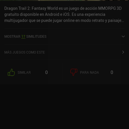
Dragon Trail 2: Fantasy World es un juego de acción MMORPG 3D
gratuito disponible en Android e iOS. Es una experiencia
multijugador que se puede jugar online en modo retrato y paisaje.
Ha recibido 3 valoraciones de usuarios de la comunidad
MiniReview. Dragon Trail 2: Fantasy World se lanzó en agosto de
MOSTRAR
17
SIMILITUDES
2022 y tiene una valoración actual de 4,6 sobre 5,0 en Google Play
y de 4,8 sobre 5,0 en la App Store de iOS.
MÁS JUEGOS COMO ESTE
0
0
SIMILAR
PARA NADA