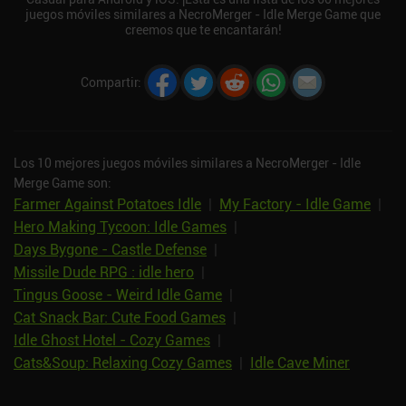
juegos móviles similares a NecroMerger - Idle Merge Game que
creemos que te encantarán!
Compartir
:
Los 10 mejores juegos móviles similares a NecroMerger - Idle
Merge Game son:
Farmer Against Potatoes Idle
|
My Factory - Idle Game
|
Hero Making Tycoon: Idle Games
|
Days Bygone - Castle Defense
|
Missile Dude RPG : idle hero
|
Tingus Goose - Weird Idle Game
|
Cat Snack Bar: Cute Food Games
|
Idle Ghost Hotel - Cozy Games
|
Cats&Soup: Relaxing Cozy Games
|
Idle Cave Miner