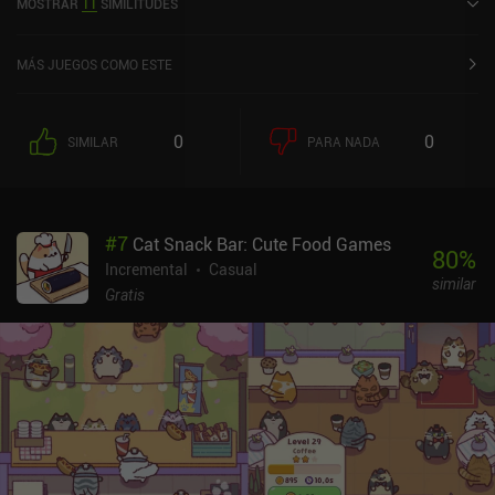
MOSTRAR
11
SIMILITUDES
lanzó en mayo de 2023 y tiene una valoración actual de 3,6 sobre
5,0 en Google Play y de 4,8 sobre 5,0 en la App Store de iOS.
MÁS JUEGOS COMO ESTE
0
0
SIMILAR
PARA NADA
#
7
Cat Snack Bar: Cute Food Games
80
%
Incremental
Casual
similar
Gratis