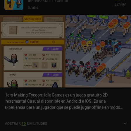
Incremental
Casual
similar
Gratis
Hero Making Tycoon: Idle Games es un juego gratuito 2D
Incremental Casual disponible en Android e iOS. Es una
experiencia para un jugador que se puede jugar offline en modo
retrato. Ha recibido 1 valoración de usuario de la comunidad
MiniReview. Hero Making Tycoon: Idle Games se lanzó en abril de
MOSTRAR
10
SIMILITUDES
2023 y tiene una valoración actual de 4,3 sobre 5,0 en Google Play