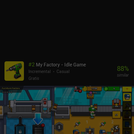
rancios y aburridos, pero Farmer Against Potatoes sigue
introduciendo nuevos sistemas para mantenernos enganchados.
Por ejemplo, podemos aceptar desafíos que nos reencarnan como
de costumbre, pero con un límite específico, como que el equipo no
proporcione ningún aumento de estadísticas. Los gráficos no son
especialmente atractivos, y la interfaz y los textos parecen
demasiado pequeños para los teléfonos. Pero la jugabilidad y el
ritmo compensan con creces. Estuve a punto de abandonar el
juego después de ver la interfaz, pero me alegro de no haberlo
hecho. Farmer Against Potatoes se monetiza a través de muy
#
2
My Factory - Idle Game
pocos anuncios incentivados e iAPs para algunas funciones extra
88
%
Incremental
Casual
y para progresar más rápido. Afortunadamente, nada de esto
similar
parece necesario. Es uno de los mejores juegos ociosos que he
Gratis
jugado en mucho tiempo, así que es una recomendación fácil.