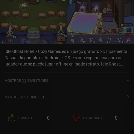
Idle Ghost Hotel - Cozy Games es un juego gratuito 2D Incremental
Casual disponible en Android e iOS. Es una experiencia para un
jugador que se puede jugar offline en modo retrato. Idle Ghost
Hotel - Cozy Games se lanzó en noviembre de 2021 y tiene una
valoración actual de 4,7 sobre 5,0 en Google Play y de 4,8 sobre 5,0
MOSTRAR
11
SIMILITUDES
en la App Store de iOS.
MÁS JUEGOS COMO ESTE
0
0
SIMILAR
PARA NADA