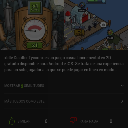
«Idle Distiller Tycoon» es un juego casual incremental en 2D
gratuito disponible para Android e iOS. Se trata de una experiencia
para un solo jugador a la que se puede jugar en línea en modo
vertical. Ha recibido una valoración de un usuario de la comunidad
de MiniReview. Idle Distiller Tycoon se lanzó en julio de 2021 y
MOSTRAR
9
SIMILITUDES
tiene actualmente una puntuación de 4,4 sobre 5,0 en Google Play
y de 4,6 sobre 5,0 en la App Store de iOS.
MÁS JUEGOS COMO ESTE
0
0
SIMILAR
PARA NADA