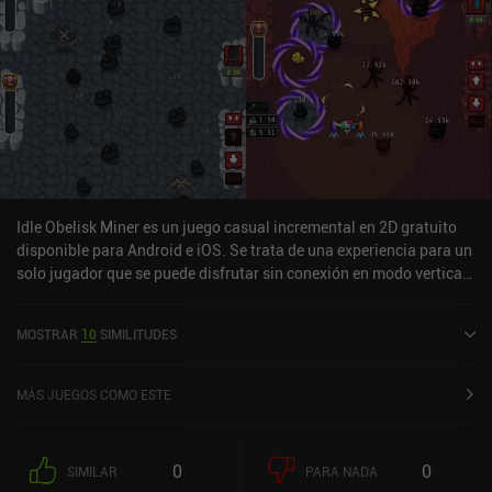
anuncio incentivado para recibir un impulso aleatorio que hace
que progresar sea un poco más rápido.
Idle Obelisk Miner es un juego casual incremental en 2D gratuito
disponible para Android e iOS. Se trata de una experiencia para un
solo jugador que se puede disfrutar sin conexión en modo vertical.
Ha recibido 7 valoraciones de los usuarios de la comunidad
MiniReview. Idle Obelisk Miner se lanzó en febrero de 2023 y
MOSTRAR
10
SIMILITUDES
cuenta actualmente con una puntuación de 4,8 sobre 5,0 en Google
Play y de 4,9 sobre 5,0 en la App Store de iOS.
MÁS JUEGOS COMO ESTE
0
0
SIMILAR
PARA NADA