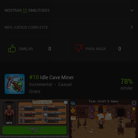
lanzó en octubre de 2021 y cuenta actualmente con una valoración
MOSTRAR
11
SIMILITUDES
de 4,6 sobre 5,0 en Google Play y de 4,9 sobre 5,0 en la App Store
de iOS.
MÁS JUEGOS COMO ESTE
0
0
SIMILAR
PARA NADA
#
10
Idle Cave Miner
78
%
Incremental
Casual
similar
Gratis