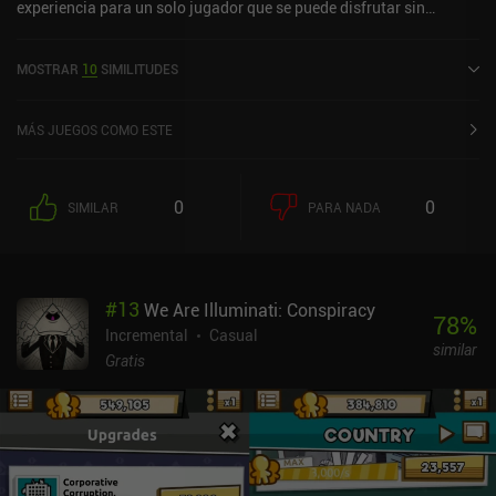
experiencia para un solo jugador que se puede disfrutar sin
conexión en modo vertical. Cats & Soup Netflix Edition se lanzó en
noviembre de 2022 y tiene actualmente una valoración de 3,4
MOSTRAR
10
SIMILITUDES
sobre 5,0 en Google Play y de 3,3 sobre 5,0 en la App Store de iOS.
MÁS JUEGOS COMO ESTE
0
0
SIMILAR
PARA NADA
#
13
We Are Illuminati: Conspiracy
78
%
Incremental
Casual
similar
Gratis