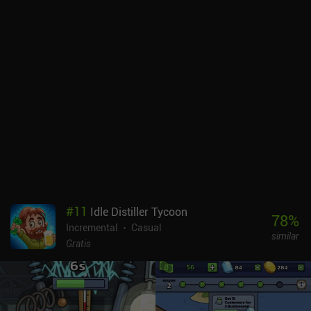
manualmente qué subir de nivel y cuándo. Por ejemplo, podemos
aumentar nuestro "poder de extracción" si preferimos un juego
más activo. Como en cualquier juego inactivo, si vemos que
progresamos demasiado despacio, podemos prestigiar para volver
a empezar desde el piso uno. Esto significa que perdemos nuestro
progreso en la planta actual, nuestro oro y nuestras mejoras
temporales. Pero a cambio, ganamos almas de minero que se usan
para mejoras permanentes. Algunas mejoras, como el "auto-tap",
están bloqueadas por iAPs. También podemos comprar gemas,
pero se obtienen fácilmente como recompensas de logros y
misiones. Así que personalmente no he tenido que comprar nada
para divertirme. Dicho esto, si quieres una experiencia más
práctica con menos esperas, tendrás que ver bastantes anuncios
"opcionales". Idle Cave Miner no tiene anuncios forzados, y sus
#
11
Idle Distiller Tycoon
actualizaciones regulares de contenido, su animado pixel art y su
78
%
Incremental
Casual
música relajante lo convierten en un buen pasatiempo ocasional,
similar
siempre y cuando no te molesten los anuncios incentivados.
Gratis