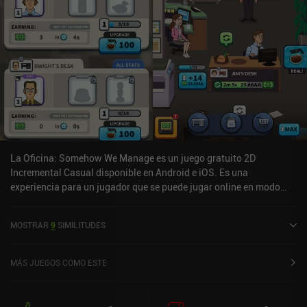
La Oficina: Somehow We Manage es un juego gratuito 2D
Incremental Casual disponible en Android e iOS. Es una
experiencia para un jugador que se puede jugar online en modo
retrato. The Office: Somehow We Manage se lanzó en enero de
2022 y tiene una valoración actual de 3,3 sobre 5,0 en Google Play
MOSTRAR
9
SIMILITUDES
y de 4 sobre 5,0 en la App Store de iOS.
MÁS JUEGOS COMO ESTE