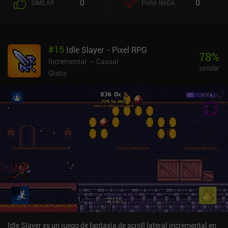
0
0
SIMILAR
PARA NADA
#
15
Idle Slayer - Pixel RPG
78
%
Incremental
Casual
similar
Gratis
Idle Slayer es un juego de fantasía de scroll lateral incremental en