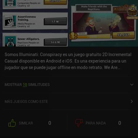
Somos Illuminati: Conspiracy es un juego gratuito 2D Incremental
Casual disponible en Android e iOS. Es una experiencia para un
jugador que se puede jugar offline en modo retrato. We Are
Illuminati: Conspiracy se lanzó en noviembre de 2017 y tiene una
valoración actual de 4,4 sobre 5,0 en Google Play y de 4,7 sobre 5,0
MOSTRAR
10
SIMILITUDES
en la App Store de iOS.
MÁS JUEGOS COMO ESTE
0
0
SIMILAR
PARA NADA