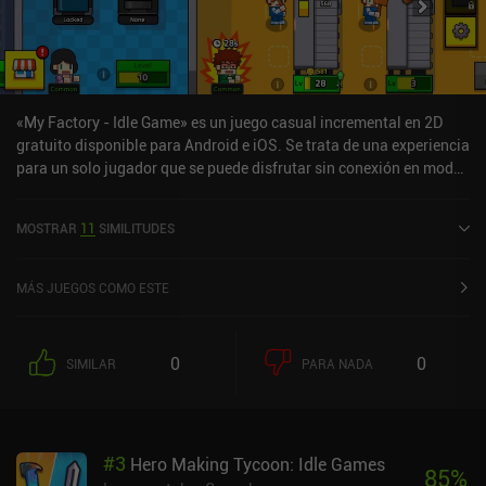
«My Factory - Idle Game» es un juego casual incremental en 2D
gratuito disponible para Android e iOS. Se trata de una experiencia
para un solo jugador que se puede disfrutar sin conexión en modo
vertical. «My Factory - Idle Game» se lanzó en septiembre de 2020
y cuenta actualmente con una valoración de 4,6 sobre 5,0 en
MOSTRAR
11
SIMILITUDES
Google Play y de 4,8 sobre 5,0 en la App Store de iOS.
MÁS JUEGOS COMO ESTE
0
0
SIMILAR
PARA NADA
#
3
Hero Making Tycoon: Idle Games
85
%