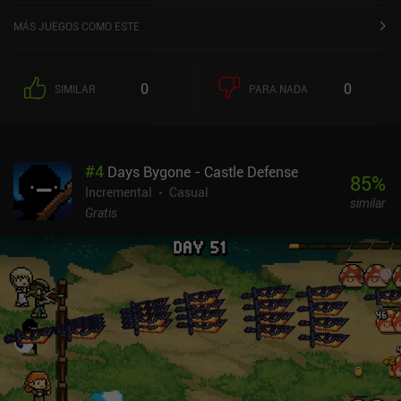
y de 4,8 sobre 5,0 en la App Store de iOS.
MÁS JUEGOS COMO ESTE
0
0
SIMILAR
PARA NADA
#
4
Days Bygone - Castle Defense
85
%
Incremental
Casual
similar
Gratis