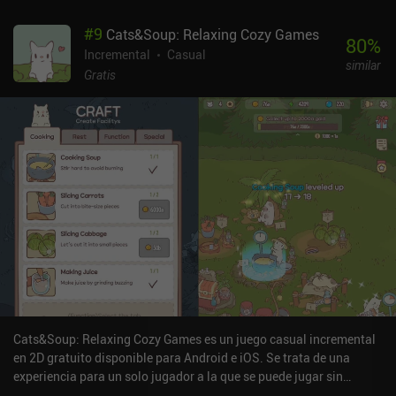
#
9
Cats&Soup: Relaxing Cozy Games
80
%
Incremental
Casual
similar
Gratis
Cats&Soup: Relaxing Cozy Games es un juego casual incremental
en 2D gratuito disponible para Android e iOS. Se trata de una
experiencia para un solo jugador a la que se puede jugar sin
conexión en modo vertical. Cats&Soup: Relaxing Cozy Games se