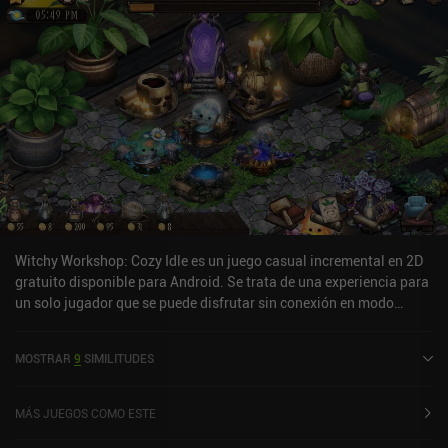
Witchy Workshop: Cozy Idle es un juego casual incremental en 2D
gratuito disponible para Android. Se trata de una experiencia para
un solo jugador que se puede disfrutar sin conexión en modo
horizontal. Witchy Workshop: Cozy Idle se lanzó en noviembre de
2024 y cuenta actualmente con una valoración de 4,6 sobre 5,0 en
MOSTRAR
9
SIMILITUDES
Google Play.
MÁS JUEGOS COMO ESTE