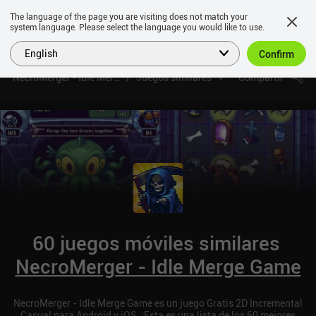
The language of the page you are visiting does not match your
system language. Please select the language you would like to use.
English
Confirm
NecroMerger - Idle Merge Game
Juegos similares
Compartir
60 juegos móviles similares
NecroMerger - Idle Merge Game
NecroMerger - Idle Merge Game es un juego Gratis 2D Incremental
Casual para Android y iOS. ¡Esta es una lista de los 60 mejores