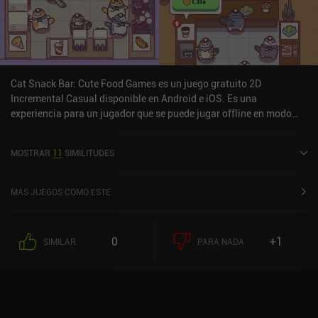
Cat Snack Bar: Cute Food Games es un juego gratuito 2D
Incremental Casual disponible en Android e iOS. Es una
experiencia para un jugador que se puede jugar offline en modo
retrato. Ha recibido 3 valoraciones de usuarios de la comunidad
MiniReview. Cat Snack Bar: Cute Food Games se lanzó en enero de
MOSTRAR
11
SIMILITUDES
2023 y tiene una valoración actual de 4,6 sobre 5,0 en Google Play
y de 4,9 sobre 5,0 en la App Store de iOS.
MÁS JUEGOS COMO ESTE
0
+1
SIMILAR
PARA NADA