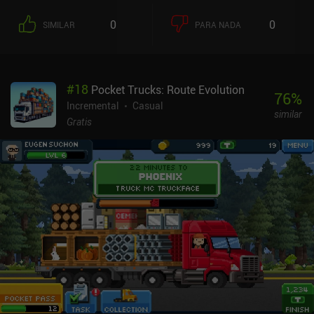
0
0
SIMILAR
PARA NADA
#
18
Pocket Trucks: Route Evolution
76
%
Incremental
Casual
similar
Gratis