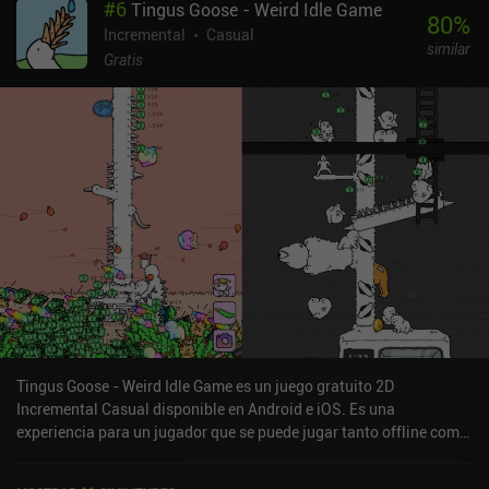
#
6
Tingus Goose - Weird Idle Game
auto-tap durante unos minutos. Así que sí, muy pronto acabarás
80
%
viendo anuncios cada 5 minutos más o menos para progresar lo
Incremental
Casual
similar
más rápido posible.
Gratis
Tingus Goose - Weird Idle Game es un juego gratuito 2D
Incremental Casual disponible en Android e iOS. Es una
experiencia para un jugador que se puede jugar tanto offline como
online en modo retrato. Ha recibido 2 valoraciones de usuarios de
la comunidad MiniReview. Tingus Goose - Weird Idle Game se