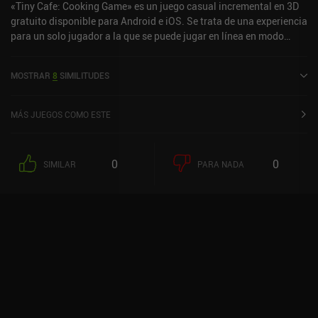
«Tiny Cafe: Cooking Game» es un juego casual incremental en 3D
gratuito disponible para Android e iOS. Se trata de una experiencia
para un solo jugador a la que se puede jugar en línea en modo
vertical. «Tiny Cafe: Cooking Game» se lanzó en septiembre de
2024 y cuenta actualmente con una valoración de 4,6 sobre 5,0 en
MOSTRAR
8
SIMILITUDES
Google Play y de 4,8 sobre 5,0 en la App Store de iOS.
MÁS JUEGOS COMO ESTE
0
0
SIMILAR
PARA NADA