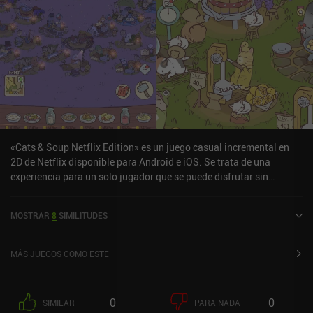
«Cats & Soup Netflix Edition» es un juego casual incremental en
2D de Netflix disponible para Android e iOS. Se trata de una
experiencia para un solo jugador que se puede disfrutar sin
conexión en modo vertical. Cats & Soup Netflix Edition se lanzó en
noviembre de 2022 y tiene actualmente una valoración de 3,4
MOSTRAR
8
SIMILITUDES
sobre 5,0 en Google Play y de 3,3 sobre 5,0 en la App Store de iOS.
MÁS JUEGOS COMO ESTE
0
0
SIMILAR
PARA NADA