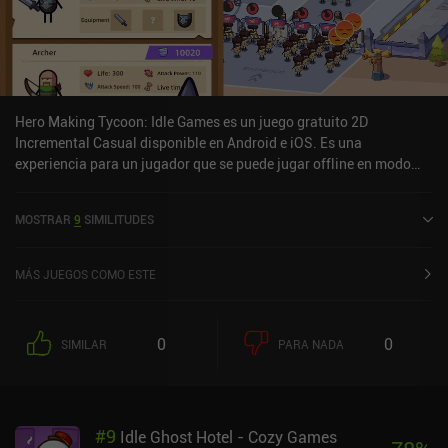
Hero Making Tycoon: Idle Games es un juego gratuito 2D
Incremental Casual disponible en Android e iOS. Es una
experiencia para un jugador que se puede jugar offline en modo
retrato. Ha recibido 1 valoración de usuario de la comunidad
MiniReview. Hero Making Tycoon: Idle Games se lanzó en abril de
MOSTRAR
9
SIMILITUDES
2023 y tiene una valoración actual de 4,3 sobre 5,0 en Google Play
y de 4,8 sobre 5,0 en la App Store de iOS.
MÁS JUEGOS COMO ESTE
0
0
SIMILAR
PARA NADA
#
9
Idle Ghost Hotel - Cozy Games