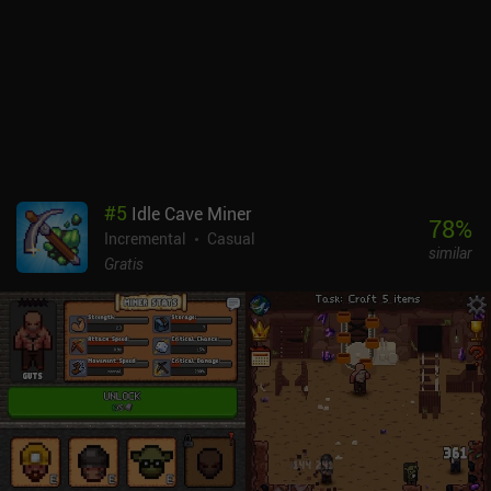
montones de iAP. Aunque los anuncios se pueden eliminar por 9,99
$, el juego sigue fomentando otras compras que nos permiten
tener sesiones de juego más largas y progresar más rápido. Para
algunos jugadores, me temo que esta monetización puede restar
diversión, haciendo que parezca más una tarea que un juego. Si
eres capaz de ignorar la monetización y el grind, es un sólido juego
de ocios que creo que gustará a los fans del género.
#
5
Idle Cave Miner
78
%
Incremental
Casual
similar
Gratis