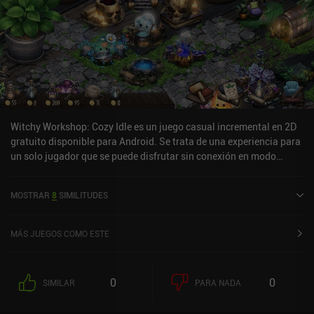
Witchy Workshop: Cozy Idle es un juego casual incremental en 2D
gratuito disponible para Android. Se trata de una experiencia para
un solo jugador que se puede disfrutar sin conexión en modo
horizontal. Witchy Workshop: Cozy Idle se lanzó en noviembre de
2024 y cuenta actualmente con una valoración de 4,6 sobre 5,0 en
MOSTRAR
8
SIMILITUDES
Google Play.
MÁS JUEGOS COMO ESTE
0
0
SIMILAR
PARA NADA