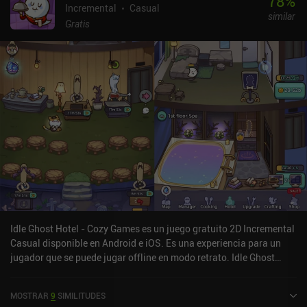
78
%
Incremental
Casual
similar
Gratis
Idle Ghost Hotel - Cozy Games es un juego gratuito 2D Incremental
Casual disponible en Android e iOS. Es una experiencia para un
jugador que se puede jugar offline en modo retrato. Idle Ghost
Hotel - Cozy Games se lanzó en noviembre de 2021 y tiene una
valoración actual de 4,7 sobre 5,0 en Google Play y de 4,8 sobre 5,0
MOSTRAR
9
SIMILITUDES
en la App Store de iOS.