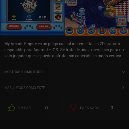
My Arcade Empire es un juego casual incremental en 2D gratuito
disponible para Android e iOS. Se trata de una experiencia para un
solo jugador que se puede disfrutar sin conexión en modo vertical.
My Arcade Empire se lanzó en octubre de 2021 y tiene una
valoración actual de 4,5 sobre 5,0 en Google Play y de 4,7 sobre 5,0
MOSTRAR
9
SIMILITUDES
en la App Store de iOS.
MÁS JUEGOS COMO ESTE
0
0
SIMILAR
PARA NADA