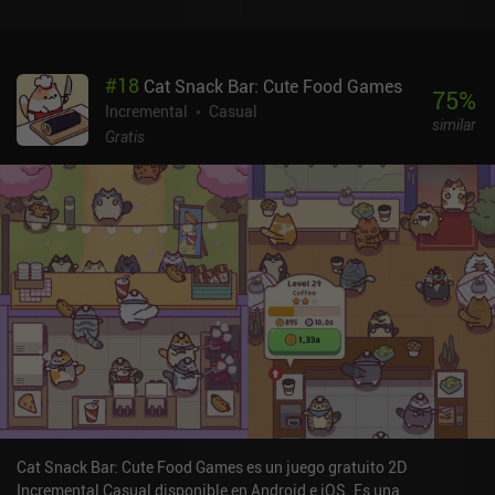
#
18
Cat Snack Bar: Cute Food Games
75
%
Incremental
Casual
similar
Gratis
Cat Snack Bar: Cute Food Games es un juego gratuito 2D
Incremental Casual disponible en Android e iOS. Es una