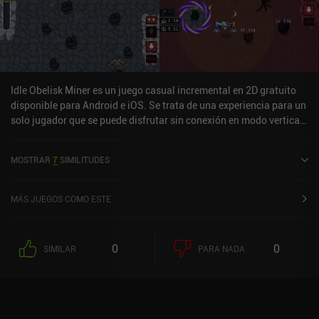
Idle Obelisk Miner es un juego casual incremental en 2D gratuito
disponible para Android e iOS. Se trata de una experiencia para un
solo jugador que se puede disfrutar sin conexión en modo vertical.
Ha recibido 7 valoraciones de los usuarios de la comunidad
MiniReview. Idle Obelisk Miner se lanzó en febrero de 2023 y
MOSTRAR
7
SIMILITUDES
cuenta actualmente con una puntuación de 4,8 sobre 5,0 en Google
Play y de 4,9 sobre 5,0 en la App Store de iOS.
MÁS JUEGOS COMO ESTE
0
0
SIMILAR
PARA NADA