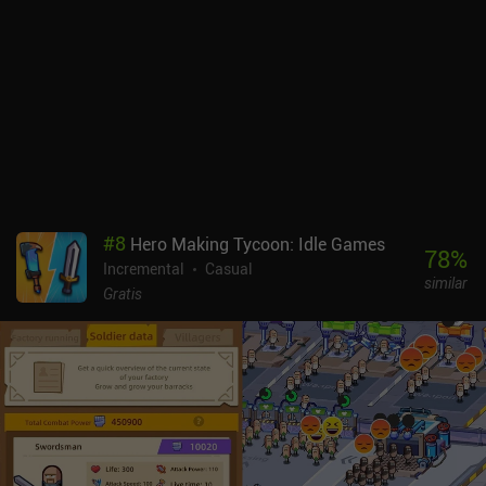
#
8
Hero Making Tycoon: Idle Games
78
%
Incremental
Casual
similar
Gratis