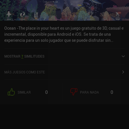
Ocean -The place in your heart es un juego gratuito de 3D, casual e
incremental, disponible para Android e iOS. Se trata de una
experiencia para un solo jugador que se puede disfrutar sin
conexión en modo horizontal. Ha recibido una valoración de un
usuario de la comunidad de MiniReview. Ocean -The place in your
MOSTRAR
7
SIMILITUDES
heart se lanzó en junio de 2022 y tiene actualmente una valoración
de 4,2 sobre 5,0 en Google Play y de 4,6 sobre 5,0 en la App Store
de iOS.
MÁS JUEGOS COMO ESTE
0
0
SIMILAR
PARA NADA