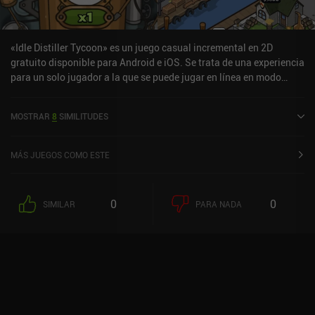
diseñar simpáticas islas y divertirse relajadamente como conejos.
«Idle Distiller Tycoon» es un juego casual incremental en 2D
gratuito disponible para Android e iOS. Se trata de una experiencia
para un solo jugador a la que se puede jugar en línea en modo
vertical. Ha recibido una valoración de un usuario de la comunidad
de MiniReview. Idle Distiller Tycoon se lanzó en julio de 2021 y
MOSTRAR
8
SIMILITUDES
tiene actualmente una puntuación de 4,4 sobre 5,0 en Google Play
y de 4,6 sobre 5,0 en la App Store de iOS.
MÁS JUEGOS COMO ESTE
0
0
SIMILAR
PARA NADA