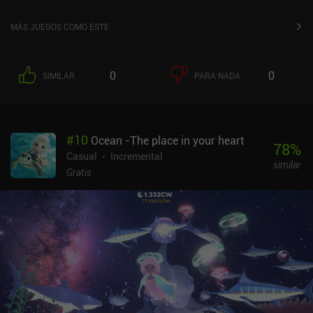
MÁS JUEGOS COMO ESTE
0
0
SIMILAR
PARA NADA
#
10
Ocean -The place in your heart
78
%
Casual
Incremental
similar
Gratis