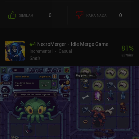
0
0
SIMILAR
PARA NADA
#
4
NecroMerger - Idle Merge Game
81
%
Incremental
Casual
similar
Gratis