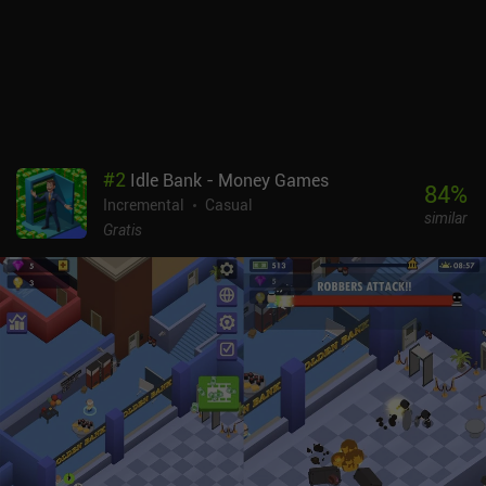
#
2
Idle Bank - Money Games
84
%
Incremental
Casual
similar
Gratis