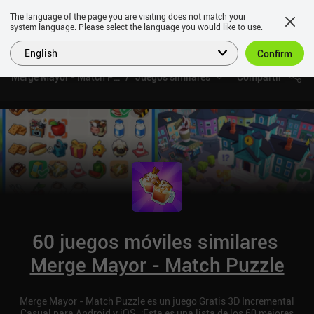
The language of the page you are visiting does not match your
system language. Please select the language you would like to use.
English
Confirm
Merge Mayor - Match Puzzle
Juegos similares
Compartir
60 juegos móviles similares
Merge Mayor - Match Puzzle
Merge Mayor - Match Puzzle es un juego Gratis 3D Incremental
Casual para Android y iOS. ¡Esta es una lista de los 60 mejores