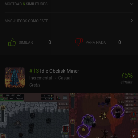
MOSTRAR
6
SIMILITUDES
Store de iOS.
MÁS JUEGOS COMO ESTE
0
0
SIMILAR
PARA NADA
#
13
Idle Obelisk Miner
75
%
Incremental
Casual
similar
Gratis