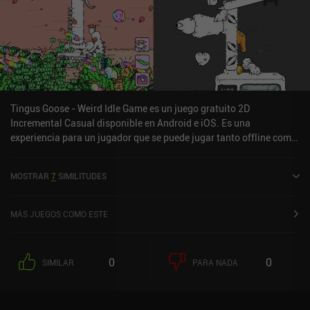
Tingus Goose - Weird Idle Game es un juego gratuito 2D
Incremental Casual disponible en Android e iOS. Es una
experiencia para un jugador que se puede jugar tanto offline como
online en modo retrato. Ha recibido 2 valoraciones de usuarios de
la comunidad MiniReview. Tingus Goose - Weird Idle Game se
MOSTRAR
7
SIMILITUDES
lanzó en mayo de 2023 y tiene una valoración actual de 3,6 sobre
5,0 en Google Play y de 4,8 sobre 5,0 en la App Store de iOS.
MÁS JUEGOS COMO ESTE
0
0
SIMILAR
PARA NADA