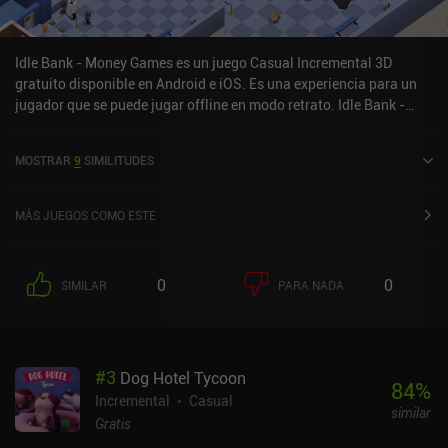
Idle Bank - Money Games es un juego Casual Incremental 3D
gratuito disponible en Android e iOS. Es una experiencia para un
jugador que se puede jugar offline en modo retrato. Idle Bank -
Money Games se lanzó en octubre de 2021 y tiene una valoración
actual de 4,2 sobre 5,0 en Google Play y de 4,7 sobre 5,0 en la App
MOSTRAR
9
SIMILITUDES
Store de iOS.
MÁS JUEGOS COMO ESTE
0
0
SIMILAR
PARA NADA
#
3
Dog Hotel Tycoon
84
%
Incremental
Casual
similar
Gratis