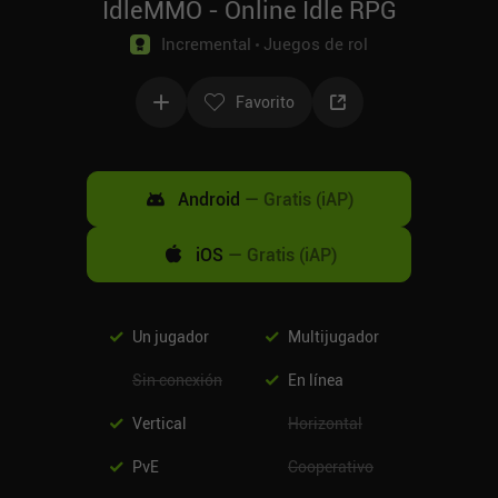
IdleMMO - Online Idle RPG
Incremental
Juegos de rol
Favorito
Android
—
Gratis (iAP)
iOS
—
Gratis (iAP)
Un jugador
Multijugador
Sin conexión
En línea
Vertical
Horizontal
PvE
Cooperativo