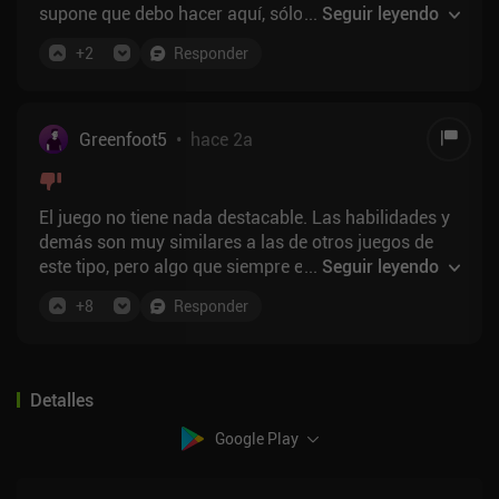
supone que debo hacer aquí, sólo crear cuentas y
...
Seguir leyendo
llenar los correos electrónicos
+
2
Responder
Greenfoot5
•
hace 2a
El juego no tiene nada destacable. Las habilidades y
demás son muy similares a las de otros juegos de
este tipo, pero algo que siempre está bien es el
...
Seguir leyendo
aspecto social, ¿no? Pues no. Todos los gremios
+
8
Responder
quieren que te unas a un Discord, la forma de unirse
a la comunidad del juego es un Discord. No hay
gremios para principiantes. Tienen una sección de
amigos, pero la única forma de hacer amigos es
Detalles
hablando con la gente, lo que significa que tienes que
usar Discord(s). Lo único que puedo decir es que su
Google Play
wiki está dentro del juego y es fácil de navegar. No le
vendrían mal algunos iconos en línea, pero