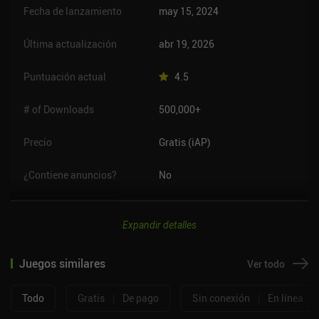
sinceramente es genial.
Fecha de lanzamiento
may 15, 2024
Última actualización
abr 19, 2026
Puntuación actual
4.5
# of Downloads
500,000+
Precio
Gratis (iAP)
¿Contiene anuncios?
No
Expandir detalles
Juegos similares
Ver todo
Todo
Gratis
|
De pago
Sin conexión
|
En línea