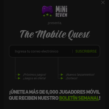
mantenerme ocupado cuando juego activamente. El juego sigue
siendo un poco tosco y, al ser un MMORPG de la vieja escuela y un
juego de inactividad moderno, no es para todo el mundo.
Probablemente te encantará o lo odiarás. Corah se monetiza
mediante iAPs para progresar más rápido y una suscripción
presenta,
mensual de 5,99 dólares que nos permite tener más pociones,
The Mobile Quest
atacar 150 veces sin tener que volver a tocar y combinar objetos
más rápido. Las compras no son necesarias, pero las pociones
extra hacen que el juego sea mucho más cómodo.
SUSCRIBIRSE
¡Próximos juegos!
¡Nuevos lanzamientos!
¡Juegos en oferta!
¡Sorteos!
¡Únete a más de 6,000 jugadores móvil
que reciben nuestro
boletín semanal
!