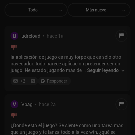
Todo
Más nuevo
U
udreload
•
hace 1a
la aplicación de juego es muy torpe que es sólo otro
navegador. todo parece aplicación pretender ser un
juego. He estado jugando más de 2 semanas.
...
Seguir leyendo
aplicación muy p2w, veo la ballena gasta miles de
+
2
Responder
dólares que reciben un trato especial de
desarrollador y el f2p tratados como plagas como no
puedo esperar para expulsarlos del servidor.
V
Vbag
•
hace 2a
¿Dónde está el juego? Se siente como una tarea más
que un juego y te lanza todo a la vez wth, ¿qué se