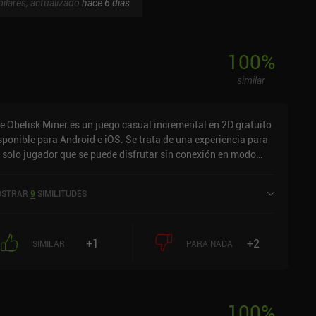
ilares, actualizado
hace 6 días
100
%
similar
le Obelisk Miner es un juego casual incremental en 2D gratuito
sponible para Android e iOS. Se trata de una experiencia para
 solo jugador que se puede disfrutar sin conexión en modo
rtical. Ha recibido 7 valoraciones de los usuarios de la
munidad MiniReview. Idle Obelisk Miner se lanzó en febrero de
STRAR
9
SIMILITUDES
23 y cuenta actualmente con una puntuación de 4,8 sobre 5,0
 Google Play y de 4,9 sobre 5,0 en la App Store de iOS.
+1
+2
SIMILAR
PARA NADA
100
%