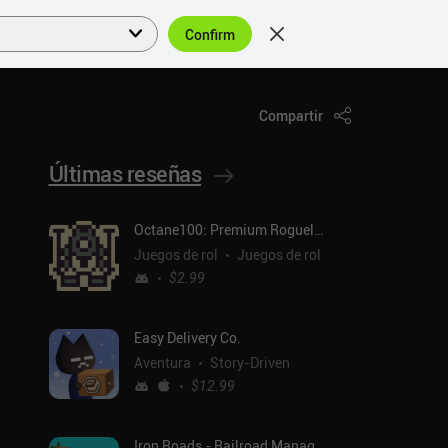
Confirm
Acceder
ES
Compartir
Últimas reseñas
Octane100: Premium Roguelike
Juegos de rol
Juegos de rol
$2.99
Easy Delivery Co.
Aventura
Story-Driven
$12.99
Iron Roads - Railroad Manager