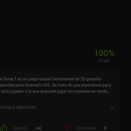
100
%
similar
le Game 1 es un juego casual incremental en 2D gratuito
sponible para Android e iOS. Se trata de una experiencia para
 solo jugador a la que se puede jugar sin conexión en modo
rtical. Ha recibido 3 valoraciones de los usuarios de la
munidad MiniReview. Idle Game 1 se lanzó en abril de 2022 y
STRAR
9
SIMILITUDES
ene actualmente una puntuación de 4 sobre 5,0 en Google Play
de 4,7 sobre 5,0 en la App Store de iOS.
+4
0
SIMILAR
PARA NADA