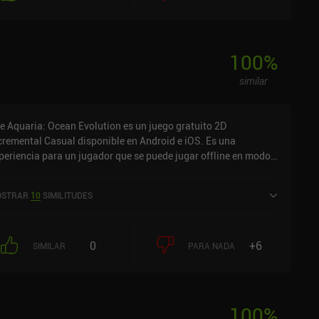
100
%
similar
le Aquaria: Ocean Evolution es un juego gratuito 2D
cremental Casual disponible en Android e iOS. Es una
periencia para un jugador que se puede jugar offline en modo
trato. Ha recibido 2 valoraciones de usuarios de la comunidad
niReview. Idle Aquaria: Ocean Evolution se lanzó en abril de
STRAR
10
SIMILITUDES
24 y tiene una valoración actual de 2 sobre 5,0 en Google Play
de 3 sobre 5,0 en la App Store de iOS.
0
+6
SIMILAR
PARA NADA
100
%