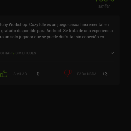
similar
tchy Workshop: Cozy Idle es un juego casual incremental en
 gratuito disponible para Android. Se trata de una experiencia
ra un solo jugador que se puede disfrutar sin conexión en
do horizontal. Witchy Workshop: Cozy Idle se lanzó en
viembre de 2024 y cuenta actualmente con una valoración de
STRAR
9
SIMILITUDES
6 sobre 5,0 en Google Play.
0
+3
SIMILAR
PARA NADA