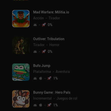
Mad Warfare: Militia.io
Acción
Tirador
0
%
Outliver: Tribulation
Tirador
Horror
0
%
Bufo Jump
Plataforma
Aventura
1
%
Bunny Game : Hero Pals
Incremental
Juegos de rol
1
%