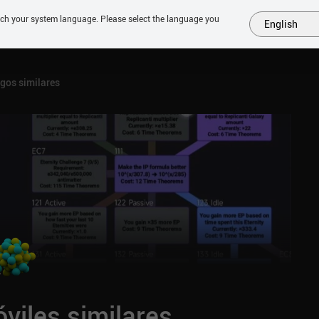
tch your system language. Please select the language you
English
MÁS
PRÓXIMOS
SIMILARES
COLECCIONES
TOP
gos similares
viles similares