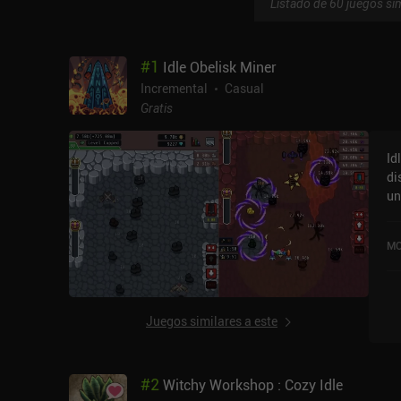
Listado de 60 juegos sim
#
1
Idle Obelisk Miner
Incremental
Casual
Gratis
Id
di
un
ve
co
MO
20
en
Juegos similares a este
#
2
Witchy Workshop : Cozy Idle