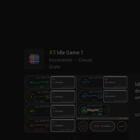
#
3
Idle Game 1
Incremental
Casual
Gratis
Id
di
un
ve
co
MO
ti
y 