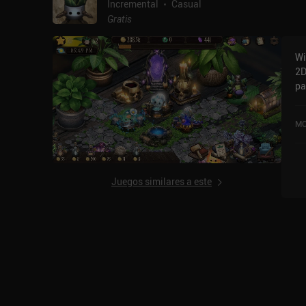
Incremental
Casual
Gratis
Wi
2D
pa
mo
no
MO
4,
Juegos similares a este