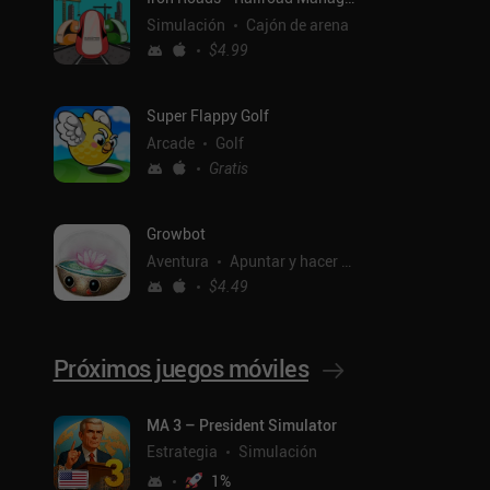
Simulación
Cajón de arena
$4.99
Super Flappy Golf
Arcade
Golf
Gratis
Growbot
Aventura
Apuntar y hacer clic
$4.49
Próximos juegos móviles
MA 3 – President Simulator
ntal
Estrategia
Simulación
1
%