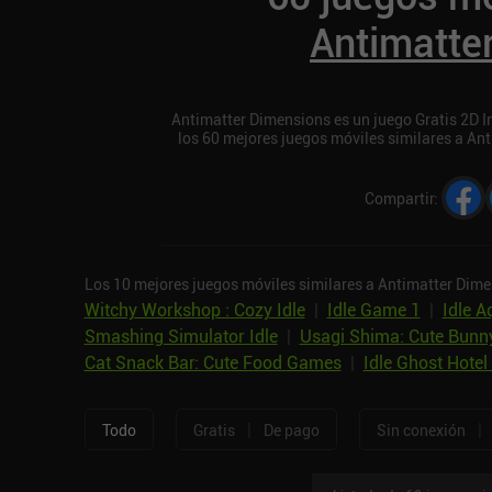
Antimatte
Antimatter Dimensions es un juego Gratis 2D In
los 60 mejores juegos móviles similares a An
Compartir
:
Los 10 mejores juegos móviles similares a Antimatter Dime
Witchy Workshop : Cozy Idle
|
Idle Game 1
|
Idle A
Smashing Simulator Idle
|
Usagi Shima: Cute Bun
Cat Snack Bar: Cute Food Games
|
Idle Ghost Hote
|
|
Todo
Gratis
De pago
Sin conexión