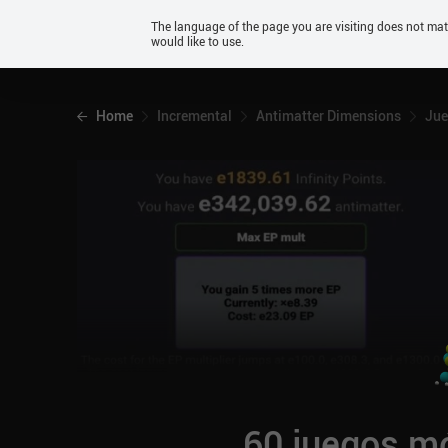
Android
The language of the page you are visiting does not ma
would like to use.
iOS
Home
Incremental
Antimatter Dimensions
Jue
60 juegos mó