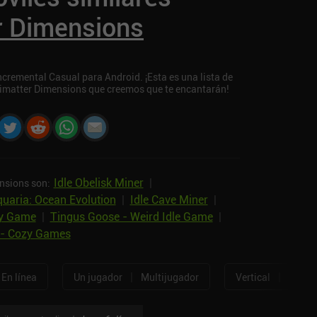
r Dimensions
cremental Casual para Android. ¡Esta es una lista de
timatter Dimensions que creemos que te encantarán!
Idle Obelisk Miner
|
nsions son:
quaria: Ocean Evolution
|
Idle Cave Miner
|
ny Game
|
Tingus Goose - Weird Idle Game
|
l - Cozy Games
|
|
En línea
Un jugador
Multijugador
Vertical
Horizo