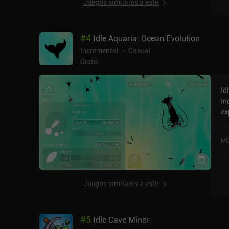
Juegos similares a este
#
4
Idle Aquaria: Ocean Evolution
Incremental
Casual
Gratis
Id
In
ex
re
Mi
MO
20
y 
Juegos similares a este
#
5
Idle Cave Miner