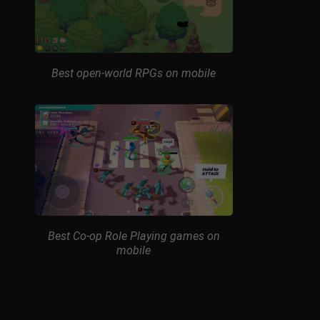
Best open-world RPGs on mobile
Best Co-op Role Playing games on
mobile