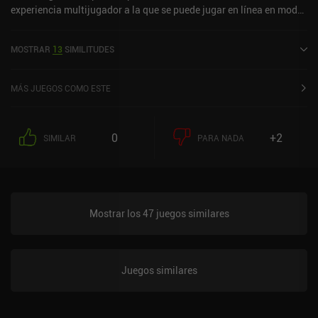
experiencia multijugador a la que se puede jugar en línea en modo
vertical. Ha recibido una valoración de un usuario de la comunidad
de MiniReview. DRAGON BALL LEGENDS se lanzó en mayo de 2018
MOSTRAR
13
SIMILITUDES
y tiene actualmente una valoración de 4,4 sobre 5,0 en Google Play
y de 4,8 sobre 5,0 en la App Store de iOS.
MÁS JUEGOS COMO ESTE
0
+2
SIMILAR
PARA NADA
Mostrar los 47 juegos similares
Juegos similares