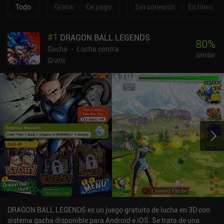
Todo
Gratis
|
De pago
Sin conexión
|
En línea
#
1
DRAGON BALL LEGENDS
80
%
Gacha
Lucha contra
similar
Gratis
DRAGON BALL LEGENDS es un juego gratuito de lucha en 3D con
sistema gacha disponible para Android e iOS. Se trata de una