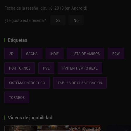
Fecha de la reseña: dic. 18, 2018 (en Android)
¿Te gustó esta reseña?
Sí
No
Etiquetas
2D
GACHA
INDIE
LISTA DE AMIGOS
P2W
POR TURNOS
PVE
PVP EN TIEMPO REAL
SISTEMA ENERGÉTICO
TABLAS DE CLASIFICACIÓN
TORNEOS
Videos de jugabilidad