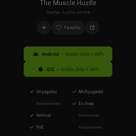
The Muscle Hustle
Gacha
Lucha contra
Favorito
Android
—
Gratis (Ads + iAP)
iOS
—
Gratis (Ads + iAP)
Un jugador
Multijugador
Sin conexión
En línea
Vertical
Horizontal
PvE
Cooperativo