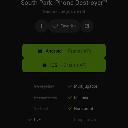
South Park: Phone Destroyer™
Gacha
Juegos de rol
Favorito
Android
—
Gratis (iAP)
iOS
—
Gratis (iAP)
Un jugador
Multijugador
Sin conexión
En línea
Vertical
Horizontal
PvE
Cooperativo