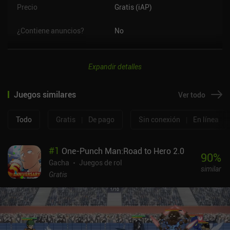
Precio
Gratis (iAP)
¿Contiene anuncios?
No
Expandir detalles
Juegos similares
Ver todo
Todo
Gratis
|
De pago
Sin conexión
|
En línea
#
1
One-Punch Man:Road to Hero 2.0
90
%
Gacha
Juegos de rol
similar
Gratis