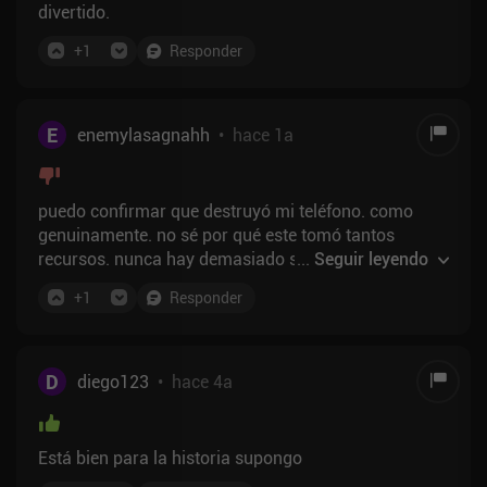
divertido.
+
1
Responder
E
enemylasagnahh
•
hace 1a
puedo confirmar que destruyó mi teléfono. como
genuinamente. no sé por qué este tomó tantos
recursos. nunca hay demasiado sucediendo en la
...
Seguir leyendo
pantalla y los gráficos son bastante simples 2d pero
+
1
Responder
hace que mi teléfono lo suficientemente caliente
como para freír un huevo sin entretenerme mucho en
absoluto.
D
diego123
•
hace 4a
Está bien para la historia supongo