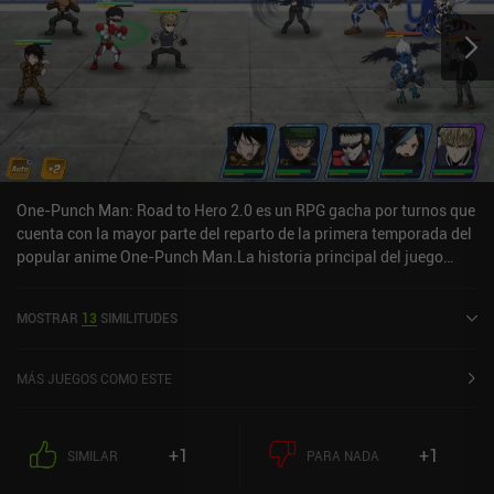
One-Punch Man: Road to Hero 2.0 es un RPG gacha por turnos que
cuenta con la mayor parte del reparto de la primera temporada del
popular anime One-Punch Man.La historia principal del juego
retrata la primera temporada del anime, pero en lugar de jugar
como el protagonista Saitama, debemos formar un equipo de
MOSTRAR
13
SIMILITUDES
cinco héroes y abrirnos camino a través de varios modos de juego
individuales y multijugador. Durante el combate, sólo tenemos que
colocar a nuestro equipo y tocar para lanzar habilidades
MÁS JUEGOS COMO ESTE
definitivas. Esto hace que el sistema de combate resulte mediocre
y en su mayor parte automatizado, lo que puede aburrir a algunos
jugadores.Los nuevos héroes se reclutan a través de un sistema de
+1
+1
SIMILAR
PARA NADA
desbloqueo gacha, pero las bajas tasas de extracción y los
escasos recursos nos obligan a jugar a todos los modos de juego,