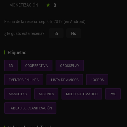
8
MONETIZACIÓN
Fecha de la reseña: sep. 05, 2019 (en Android)
¿Te gustó esta reseña?
Sí
No
Etiquetas
3D
COOPERATIVA
CROSSPLAY
EVENTOS EN LÍNEA
LISTA DE AMIGOS
LOGROS
MASCOTAS
MISIONES
MODO AUTOMÁTICO
PVE
TABLAS DE CLASIFICACIÓN