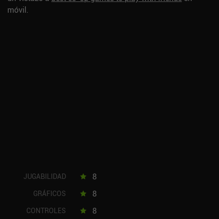
móvil.
8
JUGABILIDAD
8
GRÁFICOS
8
CONTROLES