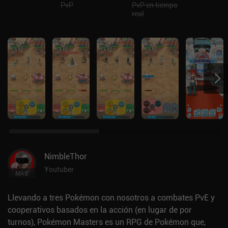
PvP
PvP en tiempo
real
NimbleThor
Youtuber
MÁS
Llevando a tres Pokémon con nosotros a combates PvE y
cooperativos basados en la acción (en lugar de por
turnos), Pokémon Masters es un RPG de Pokémon que,