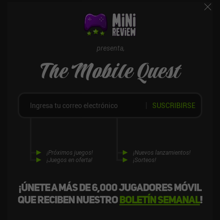
presenta,
The Mobile Quest
SUSCRIBIRSE
¡Próximos juegos!
¡Nuevos lanzamientos!
¡Juegos en oferta!
¡Sorteos!
¡Únete a más de 6,000 jugadores móvil
que reciben nuestro
boletín semanal
!