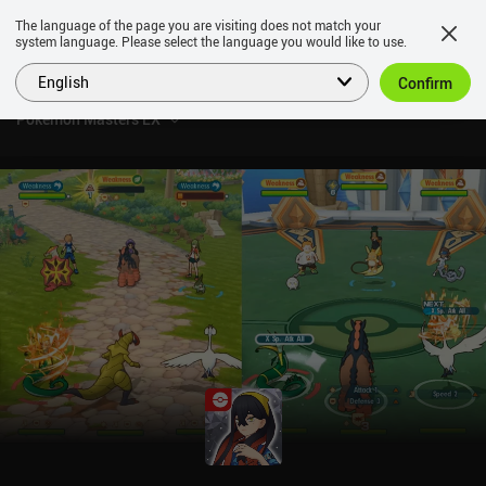
The language of the page you are visiting does not match your
system language. Please select the language you would like to use.
English
Confirm
Pokémon Masters EX