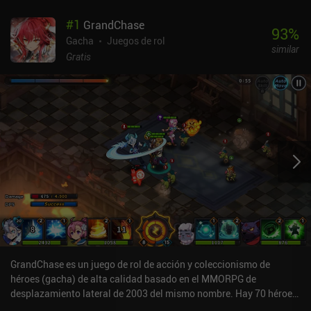
#
1
GrandChase
93
%
Gacha
Juegos de rol
similar
Gratis
GrandChase es un juego de rol de acción y coleccionismo de
héroes (gacha) de alta calidad basado en el MMORPG de
desplazamiento lateral de 2003 del mismo nombre. Hay 70 héroes
para desbloquear, pero por suerte, todos ellos se pueden mejorar