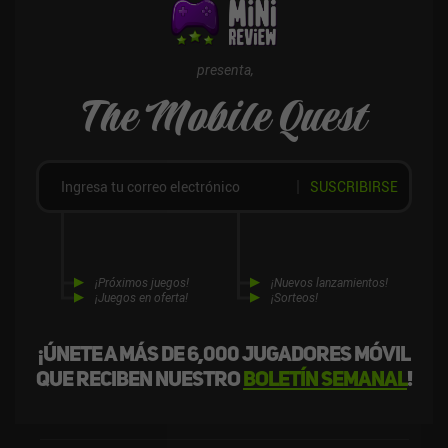
iAP habituales para obtener monedas que nos permiten crear
nuevos trabajos y desbloquear y mejorar héroes más rápidamente.
Afortunadamente, todos ellos son innecesarios para el juego
casual, que es como creo que se disfruta mejor el juego.
presenta,
The Mobile Quest
SUSCRIBIRSE
¡Próximos juegos!
¡Nuevos lanzamientos!
¡Juegos en oferta!
¡Sorteos!
¡Únete a más de 6,000 jugadores móvil
que reciben nuestro
boletín semanal
!