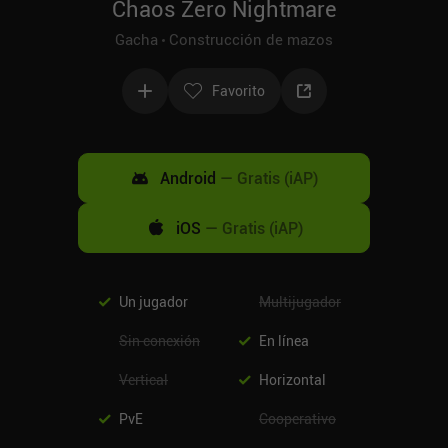
Chaos Zero Nightmare
Gacha
Construcción de mazos
Favorito
Android
—
Gratis (iAP)
iOS
—
Gratis (iAP)
Un jugador
Multijugador
Sin conexión
En línea
Vertical
Horizontal
PvE
Cooperativo