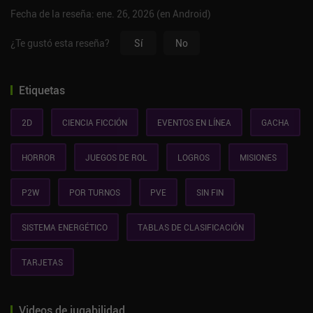
Fecha de la reseña: ene. 26, 2026 (en Android)
¿Te gustó esta reseña?
Sí
No
Etiquetas
2D
CIENCIA FICCIÓN
EVENTOS EN LÍNEA
GACHA
HORROR
JUEGOS DE ROL
LOGROS
MISIONES
P2W
POR TURNOS
PVE
SIN FIN
SISTEMA ENERGÉTICO
TABLAS DE CLASIFICACIÓN
TARJETAS
Videos de jugabilidad