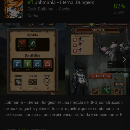
#
1
Jobmania - Eternal Dungeon
82
%
Deck-Building
Gacha
similar
Gratis
Jobmania - Eternal Dungeon es una mezcla de RPG, construcción
de mazos, gacha y elementos de roguelite que se combinan a la
perfección para crear una experiencia profunda y emocionante. El
modo de juego principal nos sumerge en una mazmorra con más
de mil plantas, cada una de las cuales contiene diferentes eventos