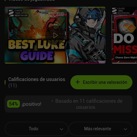
Calificaciones de usuarios
Escribir una valoración
(
11
)
•
Basado en 11 calificaciones de
54
%
¡positivo!
usuarios
Todo
Más relevante