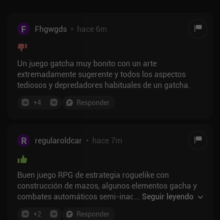
F
Fhgwgds
•
hace 6m
Un juego gatcha muy bonito con un arte
extremadamente sugerente y todos los aspectos
tediosos y depredadores habituales de un gatcha.
+
4
Responder
R
regularoldcar
•
hace 7m
Buen juego RPG de estrategia roguelike con
construcción de mazos, algunos elementos gacha y
combates automáticos semi-inactivos. La verdad es
...
Seguir leyendo
que no presté mucha atención a la historia, pero los
+
2
Responder
modelos de los personajes eran geniales y las