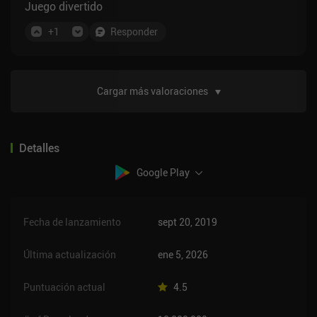
hecho un prototipo básico y hubieran dedicado
Juego divertido
TODO su tiempo a la monetización. El multijugador
está muerto y es malo: apareces, te pasas 2
+
1
Responder
segundos descargando tu cargador en la cabeza del
enemigo, se dan la vuelta y te disparan 1 vez. Luego
repite.
Cargar más valoraciones
Detalles
Google Play
Fecha de lanzamiento
sept 20, 2019
Última actualización
ene 5, 2026
Puntuación actual
4.5