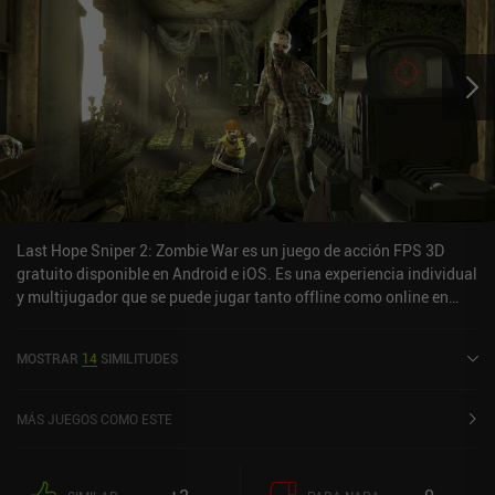
Last Hope Sniper 2: Zombie War es un juego de acción FPS 3D
gratuito disponible en Android e iOS. Es una experiencia individual
y multijugador que se puede jugar tanto offline como online en
modo horizontal. Last Hope Sniper 2: Zombie War se lanzó en
septiembre de 2017 y tiene una valoración actual de 4,5 sobre 5,0
MOSTRAR
14
SIMILITUDES
en Google Play y de 4,6 sobre 5,0 en la App Store de iOS.
MÁS JUEGOS COMO ESTE