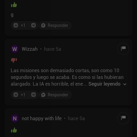
g
+
1
Responder
W
Wizzah
•
hace 5a
Las misiones son demasiado cortas, son como 10
segundos y luego se acaba. Es como si las hubieran
alargado. La IA es horrible, el enemigo sólo va a un
...
Seguir leyendo
lugar, se queda allí y dispara. La IA amiga es aún
+
1
Responder
peor, se para en la puerta bloqueando tus balas para
apenas darle al enemigo. Los marcadores no
funcionan la mitad de las veces, tienes que ir y venir
por encima. Usar el bazooka es horrible, en cuanto lo
N
not happy with life
•
hace 5a
coges no puedes moverte y no puedes apuntar a los
tanques correctamente. Es como si los devs hubieran