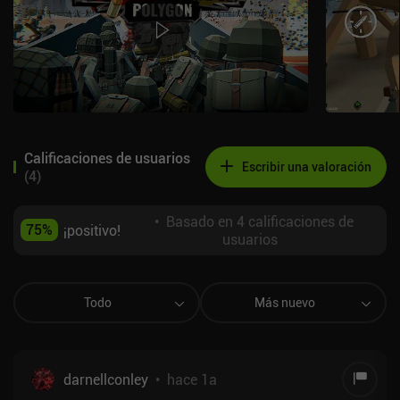
Calificaciones de usuarios
Escribir una valoración
(
4
)
•
Basado en 4 calificaciones de
75
%
¡positivo!
usuarios
Todo
Más nuevo
darnellconley
•
hace 1a