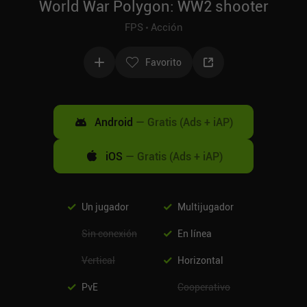
World War Polygon: WW2 shooter
FPS
Acción
Favorito
Android
—
Gratis (Ads + iAP)
iOS
—
Gratis (Ads + iAP)
Un jugador
Multijugador
Sin conexión
En línea
Vertical
Horizontal
PvE
Cooperativo