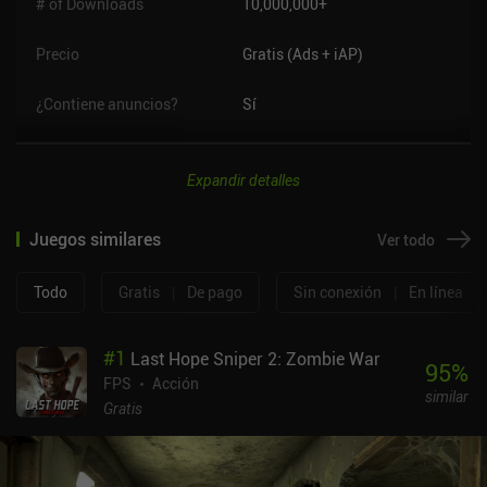
# of Downloads
10,000,000+
Precio
Gratis (Ads + iAP)
¿Contiene anuncios?
Sí
Expandir detalles
Juegos similares
Ver todo
Todo
Gratis
|
De pago
Sin conexión
|
En línea
#
1
Last Hope Sniper 2: Zombie War
95
%
FPS
Acción
similar
Gratis