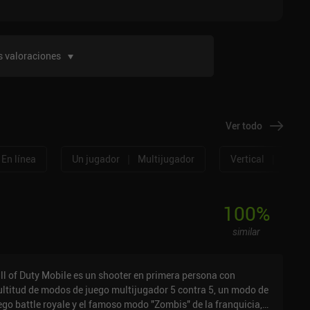
 valoraciones
Ver todo
|
|
En línea
Un jugador
Multijugador
Vertical
Horizo
100
%
similar
ll of Duty Mobile es un shooter en primera persona con
ltitud de modos de juego multijugador 5 contra 5, un modo de
ego battle royale y el famoso modo "Zombis" de la franquicia,