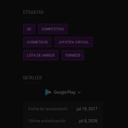
ETIQUETAS
3D
COMPETITIVO
COSMÉTICOS
JOYSTICK VIRTUAL
LISTA DE AMIGOS
TORNEOS
DETALLES
Google Play
Fecha de lanzamiento
jul 19, 2017
Última actualización
jul 8, 2026