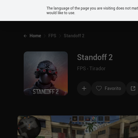
Android
The language of the page you are visiting does not ma
would like to use.
iOS
Home
FPS
Standoff 2
Standoff 2
FPS
Tirador
Favorito