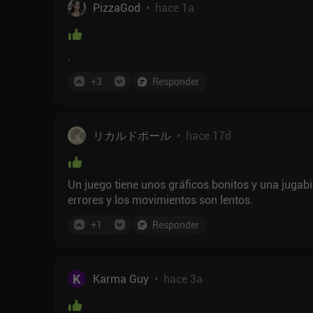
PizzaGod
•
hace 1a
.
+
3
Responder
リカルドポール
•
hace 17d
Un juego tiene unos gráficos bonitos y una jugabil
errores y los movimientos son lentos.
+
1
Responder
K
Karma Guy
•
hace 3a