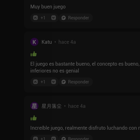
Muy buen juego
+
1
Responder
K
Katu
•
hace 4a
El juego es bastante bueno, el concepto es bueno
inferiores no es genial
+
1
Responder
星
星月落尘
•
hace 4a
Increíble juego, realmente disfruto luchando con
+
1
Responder