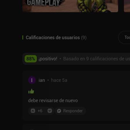
Calificaciones de usuarios
(
9
)
To
88
%
¡positivo!
•
Basado en 9 calificaciones de u
I
ian
•
hace 5a
debe revisarse de nuevo
+
6
Responder