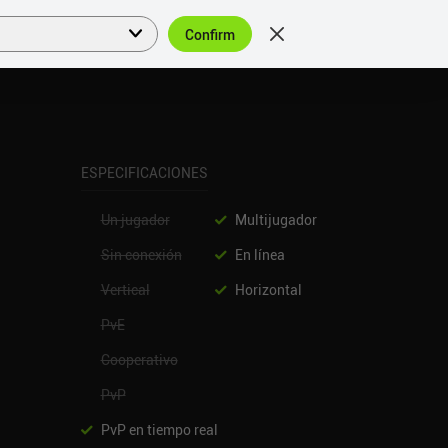
Confirm
Acceder
ES
ESPECIFICACIONES
Un jugador
Multijugador
Sin conexión
En línea
Vertical
Horizontal
PvE
Cooperativo
PvP
PvP en tiempo real