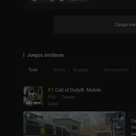
Cargar más
Juegos similares
|
|
Todo
Gratis
De pago
Sin conexión
#
1
Call of Duty®: Mobile
FPS
Tirador
Gratis
Ca
mu
ju