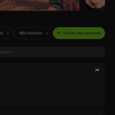
do
Más relevante
Escribir una valoración
suarios