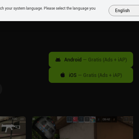
tch your system language. Please select the language you
English
MÁS
PRÓXIMOS
SIMILARES
COLECCIONES
TOP
Android
—
Gratis (Ads + iAP)
iOS
—
Gratis (Ads + iAP)