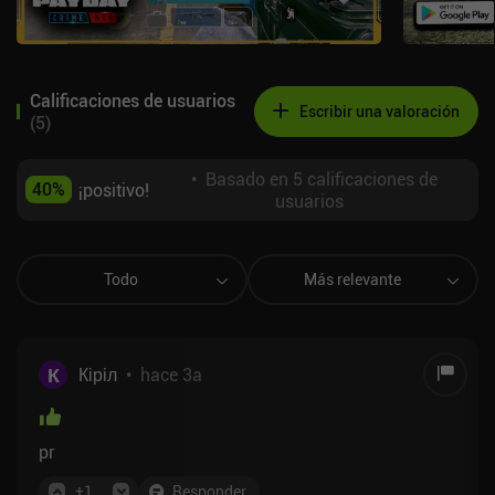
Calificaciones de usuarios
Escribir una valoración
(
5
)
•
Basado en 5 calificaciones de
40
%
¡positivo!
usuarios
Todo
Más relevante
К
Кіріл
•
hace 3a
pr
+
1
Responder