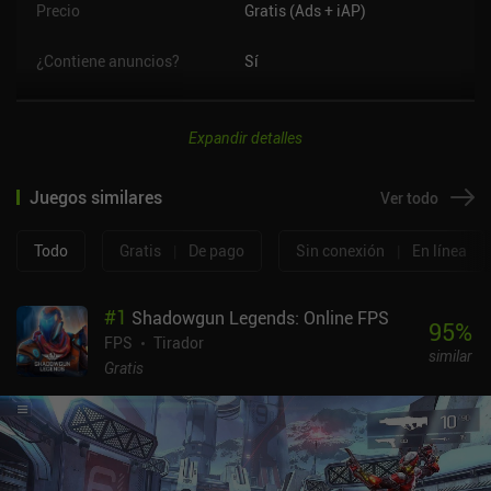
Precio
Gratis (Ads + iAP)
¿Contiene anuncios?
Sí
Expandir detalles
Juegos similares
Ver todo
Todo
Gratis
|
De pago
Sin conexión
|
En línea
#
1
Shadowgun Legends: Online FPS
95
%
FPS
Tirador
similar
Gratis