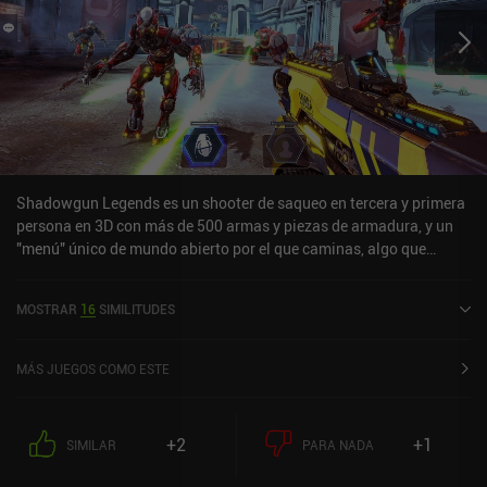
Shadowgun Legends es un shooter de saqueo en tercera y primera
persona en 3D con más de 500 armas y piezas de armadura, y un
"menú" único de mundo abierto por el que caminas, algo que
nunca antes había visto en un juego de disparos. Jugamos como
un mercenario que se abre paso a tiros entre hordas de alienígenas
MOSTRAR
16
SIMILITUDES
en una larga campaña, y la mecánica de combate principal
funciona fantásticamente. Pero lo más interesante es que el juego
también incluye misiones cooperativas online y un chat de voz
MÁS JUEGOS COMO ESTE
dentro del juego. Dicho esto, el PvP parece ser el objetivo principal,
pero por desgracia está infestado de hackers, lo que arruina la
diversión. Lamentablemente, la campaña se hace repetitiva con
+2
+1
SIMILAR
PARA NADA
bastante rapidez, y los entornos de cada nivel apenas influyen en
los escenarios de combate. Además, la progresión es bastante