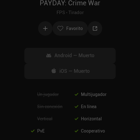
PAYDAY: Crime War
FPS
Tirador
Favorito
Android
—
Muerto
iOS
—
Muerto
Un jugador
Multijugador
Sin conexión
En línea
Vertical
Horizontal
PvE
Cooperativo