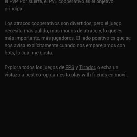
el PvP. Por suerte, el PvE cooperativo es el objetivo
principal.
Los atracos cooperativos son divertidos, pero el juego
necesita más pulido, más modos de atraco y, lo que es
más importante, más jugadores. El lado positivo es que se
nos avisa explícitamente cuando nos emparejamos con
bots, lo cual me gusta.
Explora todos los juegos de
FPS
y
Tirador
, o echa un
vistazo a
best co-op games to play with friends
en móvil.