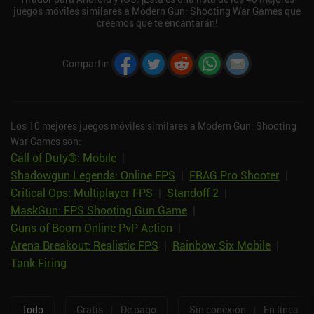
juegos móviles similares a Modern Gun: Shooting War Games que
creemos que te encantarán!
Compartir
:
Los 10 mejores juegos móviles similares a Modern Gun: Shooting
War Games son:
Call of Duty®: Mobile
|
Shadowgun Legends: Online FPS
|
FRAG Pro Shooter
|
Critical Ops: Multiplayer FPS
|
Standoff 2
|
MaskGun: FPS Shooting Gun Game
|
Guns of Boom Online PvP Action
|
Arena Breakout: Realistic FPS
|
Rainbow Six Mobile
|
Tank Firing
Todo
Gratis
|
De pago
Sin conexión
|
En línea