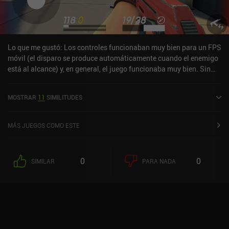
Lo que me gustó: Los controles funcionaban muy bien para un FPS
móvil (el disparo se produce automáticamente cuando el enemigo
está al alcance) y, en general, el juego funcionaba muy bien. Sin
duda, un juego de gran calidad.Lo que no me gustó: los elementos
pay2win, ¡y muchos! Incluida la compra de pociones (kits de salud)
MOSTRAR
11
SIMILITUDES
y granadas mediante compras dentro de la aplicación. Ah, y
también se pueden comprar las armas.¿Vale la pena probar el
juego? Para algunos, sí, pero sobre todo si te interesan los
MÁS JUEGOS COMO ESTE
shooters pero Bullet Force o Critical Ops te parecen demasiado
difíciles de controlar o demasiado lentos.
0
0
SIMILAR
PARA NADA