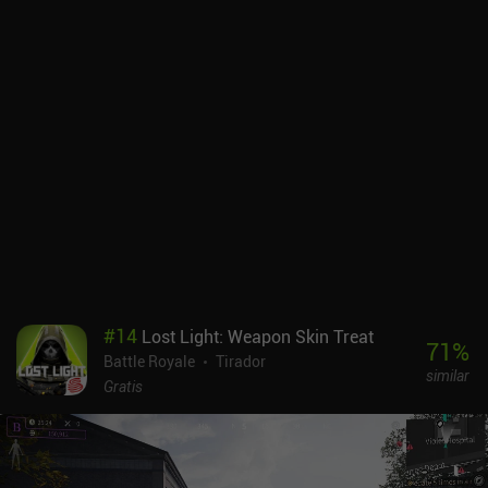
emparejamos con bots porque no hay suficientes jugadores en los
niveles superiores. Además, hay que ver anuncios para conseguir
piezas y extintores adicionales, y la obtención de moneda del
juego es lenta. Los mapas también son en su mayoría planos y
basados en ciudades, y carecen de variedad y de buenas
posiciones defensivas. Para empeorar las cosas, el sistema de
emparejamiento por niveles puede desequilibrar las partidas, y
algunos tanques iniciales son tan débiles que el principio del juego
se hace muy pesado. A pesar de las caídas ocasionales de la
velocidad de fotogramas en los momentos de mayor intensidad
gráfica, el juego en sí es atractivo y bastante sólido. War Thunder
Mobile se monetiza mediante iAPs para suscripciones y compras
únicas que suponen una gran ventaja a la hora de progresar. La
única ventaja es que las recompensas diarias por iniciar sesión
#
14
Lost Light: Weapon Skin Treat
son bastante generosas. En general, el juego ofrece una
71
%
Battle Royale
Tirador
experiencia muy familiar para los fans de la serie, pero para los
similar
nuevos jugadores, sus sistemas y su dificultad pueden resultar
Gratis
demasiado frustrantes.