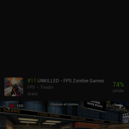
#
11
UNKILLED - FPS Zombie Games
74
%
FPS
Tirador
similar
Gratis