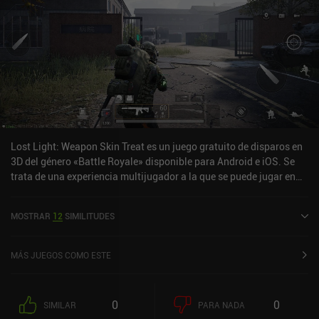
Lost Light: Weapon Skin Treat es un juego gratuito de disparos en
3D del género «Battle Royale» disponible para Android e iOS. Se
trata de una experiencia multijugador a la que se puede jugar en
línea en modo horizontal. Ha recibido 4 valoraciones de los
usuarios de la comunidad MiniReview. Lost Light: Weapon Skin
MOSTRAR
12
SIMILITUDES
Treat se lanzó en noviembre de 2021 y tiene actualmente una
puntuación de 4,4 sobre 5,0 en Google Play y de 4,7 sobre 5,0 en la
App Store de iOS.
MÁS JUEGOS COMO ESTE
0
0
SIMILAR
PARA NADA