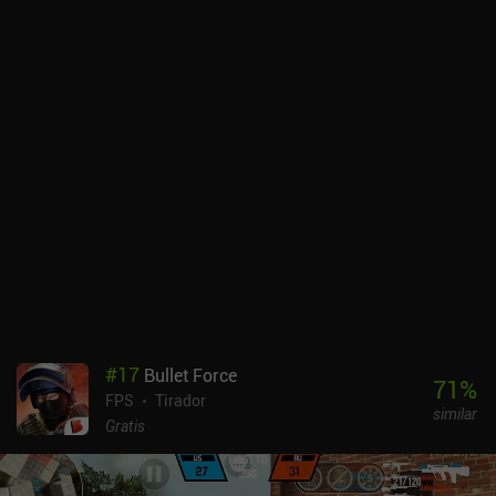
gran ventaja en la primera ronda, aunque el dinero se gana
rápidamente después de una ronda o dos, por lo que la ventaja de
pagar para ganar se iguala después de unos minutos de cada
partida.En general, no es el MEJOR shooter para móvil al que he
jugado, pero tiene mucho más contenido y modos de juego que la
mayoría.
#
17
Bullet Force
71
%
FPS
Tirador
similar
Gratis