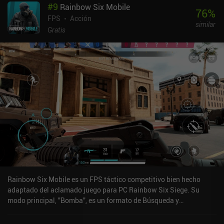
#
9
Rainbow Six Mobile
móviles. Por ejemplo, si caemos demasiado lejos, podemos
76
%
rompernos una pierna, lo que significa que no podremos caminar
FPS
Acción
similar
con normalidad hasta que usemos un botiquín que trate
Gratis
específicamente las piernas rotas. Además, nuestra munición
limitada significa que a veces tiene más sentido táctico
mantenerse alejado de los problemas que disparar a todo lo que
veamos.El juego se desarrolla en equipos de hasta cuatro
jugadores, e incluso podemos prestar objetos a nuestros amigos si
se quedan sin equipo bueno. Alternativamente, un modo de juego
separado nos proporciona equipo aleatorio para que podamos
recuperar algo de botín.El juego está en general muy pulido, y los
controles táctiles altamente personalizables funcionan bien.
También es compatible con mandos Bluetooth. El mayor
inconveniente es que experimenté algo de lag incluso en un
teléfono potente. Arena Breakout se monetiza mediante una
suscripción para conseguir espacio extra en el banco, e iAPs para
armas, munición y maletines que nos permiten escapar con
Rainbow Six Mobile es un FPS táctico competitivo bien hecho
algunos objetos aunque muramos. Esto da ventaja a los jugadores
adaptado del aclamado juego para PC Rainbow Six Siege. Su
de pago, pero en mi experiencia, no arruina la diversión de los
modo principal, "Bomba", es un formato de Búsqueda y
jugadores gratuitos.
Destrucción 5v5 con múltiples rondas, donde cada equipo alterna
entre atacar y defender. El objetivo de los Atacantes es colocar el