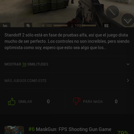
Standoff 2 sólo está en fase de pruebas alfa, así que el juego dista
mucho de ser perfecto. Los controles no son increíbles, pero siendo
optimista como soy, espero que esto sea algo que los
desarrolladores mejoren en los próximos meses.Sin embargo, el
núcleo del juego funciona muy bien, y el matchmaking es muy
MOSTRAR
10
SIMILITUDES
bueno (se espera un máximo de 5 segundos para unirse a una
partida).En este punto, el juego aún está lejos de estar terminado,
así que no recomendaría descargarlo a menos que quieras
MÁS JUEGOS COMO ESTE
participar en una prueba alfa.
0
0
SIMILAR
PARA NADA
#
6
MaskGun: FPS Shooting Gun Game
79
%