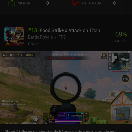
0
0
SIMILAR
PARA NADA
#
18
Blood Strike x Attack on Titan
69
%
Battle Royale
FPS
similar
Gratis
Blood Strike es un shooter de héroes de tipo battle royale con