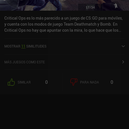
Critical Ops es lo más parecido a un juego de CS:GO para móviles,
y cuenta con los modos de juego Team Deathmatch y Bomb. En
Critical Ops no hay que apuntar con la mira, lo que hace que los
controles sean mucho más fáciles de entender, y el juego tampoco
tiene elementos de pago por ganar. En su lugar, la monetización se
MOSTRAR
11
SIMILITUDES
basa exclusivamente en la venta de skins. Tampoco hay anuncios
forzados.En general, ¡un FPS realmente sólido!
MÁS JUEGOS COMO ESTE
0
0
SIMILAR
PARA NADA