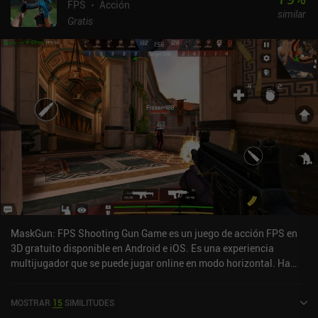
FPS
Acción
similar
Gratis
MaskGun: FPS Shooting Gun Game es un juego de acción FPS en
3D gratuito disponible en Android e iOS. Es una experiencia
multijugador que se puede jugar online en modo horizontal. Ha
recibido 1 valoración de usuario de la comunidad MiniReview.
MaskGun: FPS Shooting Gun Game se lanzó en enero de 2019 y
MOSTRAR
15
SIMILITUDES
tiene una valoración actual de 4 sobre 5,0 en Google Play y de 4,6