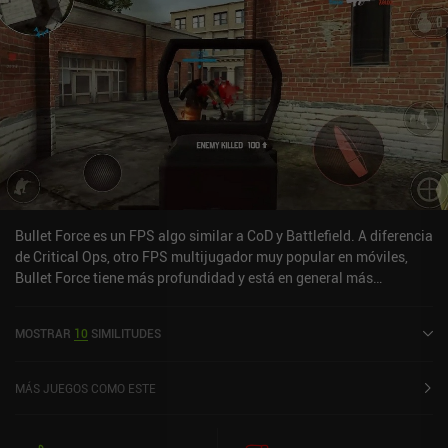
Bullet Force es un FPS algo similar a CoD y Battlefield. A diferencia
de Critical Ops, otro FPS multijugador muy popular en móviles,
Bullet Force tiene más profundidad y está en general más
desarrollado.El juego es ligeramente pay to win, ya que puedes
comprar moneda para desbloquear armas más potentes. Así que si
MOSTRAR
10
SIMILITUDES
no quieres machacar, puedes pagar, lo que te dará una ligera
ventaja. Todo lo demás funciona sin problemas, y el juego tiene un
modo offline contra bots también, que siempre es agradable.
MÁS JUEGOS COMO ESTE