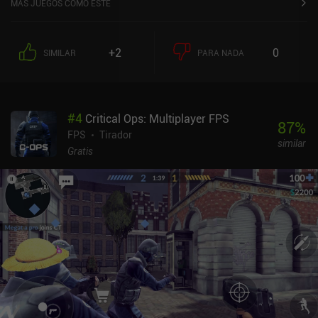
MÁS JUEGOS COMO ESTE
matando a su equipo y destruyendo sus 2 objetivos
base.Controlamos a 1 héroe a la vez, mientras que los otros 4
están controlados por bots, y cuando morimos o simplemente nos
+2
0
SIMILAR
PARA NADA
apetece cambiar de héroe, tomamos directamente el control de
uno de los bots (sin importar si están en medio de un tiroteo), lo
que mantiene el juego agitado e interesante.Los nuevos héroes se
desbloquean a través de cajas de botín, que tardan en abrirse o
#
4
Critical Ops: Multiplayer FPS
pueden comprarse por iAP, lo que sin duda da a los jugadores de
87
%
pago una ventaja más rápida a la hora de progresar. Sin embargo,
FPS
Tirador
similar
el matchmaking debería garantizar que no veamos a esos
Gratis
jugadores que compran iAP antes de que nosotros también
tengamos los mismos héroes y niveles de héroe. El tiempo lo dirá.