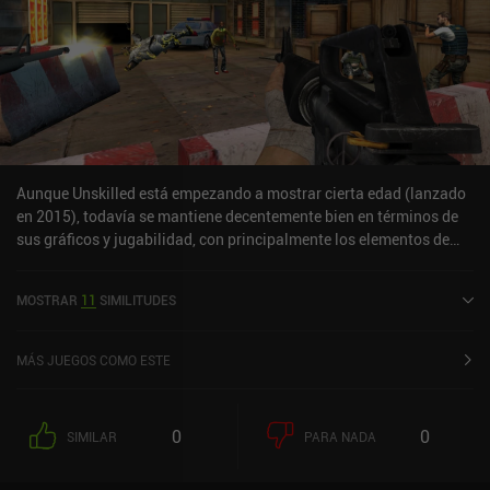
Aunque Unskilled está empezando a mostrar cierta edad (lanzado
en 2015), todavía se mantiene decentemente bien en términos de
sus gráficos y jugabilidad, con principalmente los elementos de
interfaz de usuario que parecen anticuados por ahora. Una cosa
que me gustó en particular fue la posibilidad de elegir entre una
MOSTRAR
11
SIMILITUDES
serie de personajes cada uno con atributos únicos (RPG-
elementos).El modo de juego Escaramuza se siente un poco
pay2win, sin embargo, lo cual es una lástima y algo que espero
MÁS JUEGOS COMO ESTE
que el desarrollador no implementará en Shadowgun Legends.
0
0
SIMILAR
PARA NADA