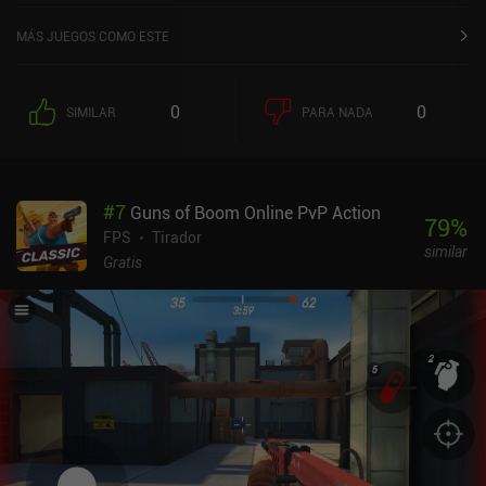
sobre 5,0 en iOS App Store.
MÁS JUEGOS COMO ESTE
0
0
SIMILAR
PARA NADA
#
7
Guns of Boom Online PvP Action
79
%
FPS
Tirador
similar
Gratis