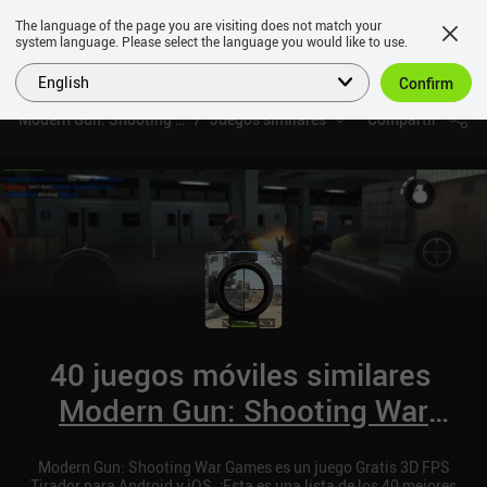
The language of the page you are visiting does not match your
system language. Please select the language you would like to use.
English
Confirm
Modern Gun: Shooting War Games
Juegos similares
Compartir
40 juegos móviles similares
Modern Gun: Shooting War
Games
Modern Gun: Shooting War Games es un juego Gratis 3D FPS
Tirador para Android y iOS. ¡Esta es una lista de los 40 mejores