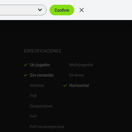
Confirm
Acceder
ES
ESPECIFICACIONES
Un jugador
Multijugador
Sin conexión
En línea
Vertical
Horizontal
PvE
Cooperativo
PvP
PvP en tiempo real