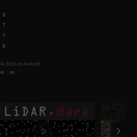
5
7
7
8
 24, 2023 (en Android)
sí
/
no