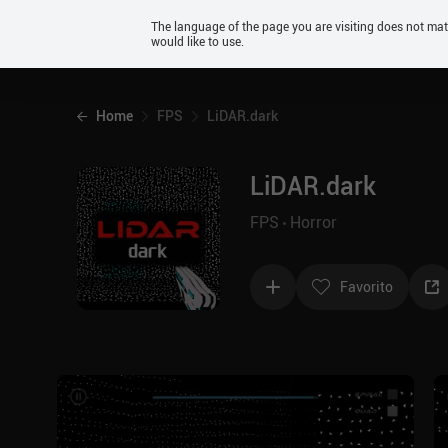
Android
The language of the page you are visiting does not ma
would like to use.
iOS
Home
FPS
LiDAR.dark
LiDAR.dark
FPS
Horror
Favorito