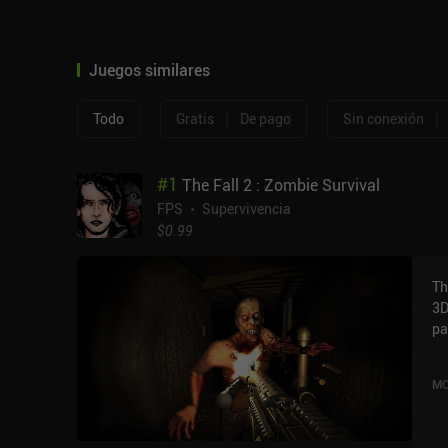
Juegos similares
|
|
Todo
Gratis
De pago
Sin conexión
#
1
The Fall 2 : Zombie Survival
FPS
Supervivencia
$0.99
Th
3D
pa
mo
co
MO
en
so