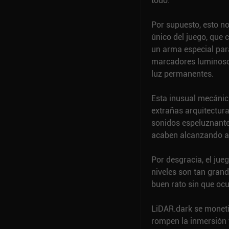
todo.
Por supuesto, esto no
único del juego, que
un arma especial par
marcadores luminosos
luz permanentes.
Esta inusual mecánic
extrañas arquitectur
sonidos espeluznante
acaben alcanzando a 
Por desgracia, el jue
niveles son tan gra
buen rato sin que oc
LiDAR.dark se moneti
rompen la inmersión 