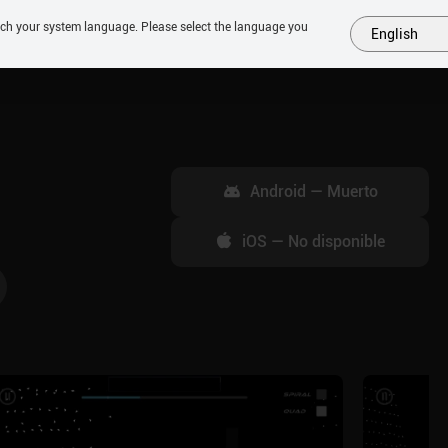
tch your system language. Please select the language you
English
MÁS
PRÓXIMOS
SIMILARES
COLECCIONES
TOP
Android
—
Muerto
iOS
—
No disponible