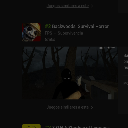
Juegos similares a este
#
2
Backwoods: Survival Horror
FPS
Supervivencia
Gratis
Ba
pr
re
nivel. Nos encontramos e
ro
MO
re
ro
má
Co
Juegos similares a este
qu
entid
nu
#
3
Z.O.N.A Shadow of Lemansk
po