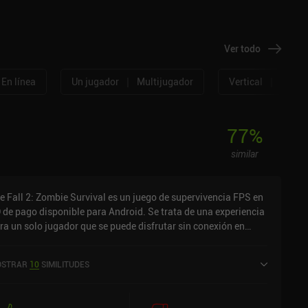
Ver todo
|
|
En línea
Un jugador
Multijugador
Vertical
Horizo
77
%
similar
e Fall 2: Zombie Survival es un juego de supervivencia FPS en
 de pago disponible para Android. Se trata de una experiencia
ra un solo jugador que se puede disfrutar sin conexión en
do horizontal. Ha recibido una valoración de un usuario de la
munidad de MiniReview. The Fall 2: Zombie Survival se lanzó
STRAR
10
SIMILITUDES
 septiembre de 2024 y tiene actualmente una valoración de 4,6
bre 5,0 en Google Play.