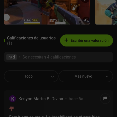
Calificaciones de usuarios
Escribir una valoración
(
1
)
n/d
•
Se necesitan 4 calificaciones
Todo
Más nuevo
K
Kenyon Martin B. Divina
•
hace 6a
Este juego es malo. La jugabilidad en sí está bien,