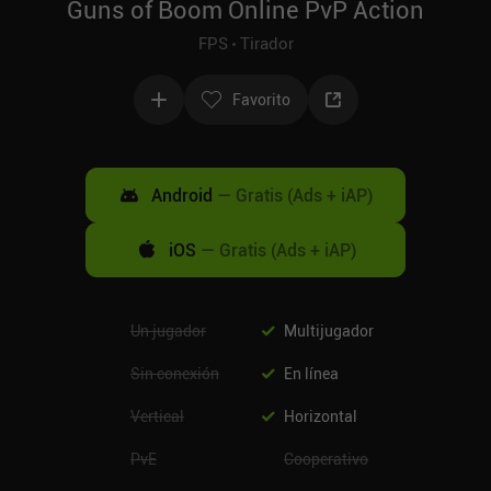
Guns of Boom Online PvP Action
FPS
Tirador
Favorito
Android
—
Gratis (Ads + iAP)
iOS
—
Gratis (Ads + iAP)
Un jugador
Multijugador
Sin conexión
En línea
Vertical
Horizontal
PvE
Cooperativo