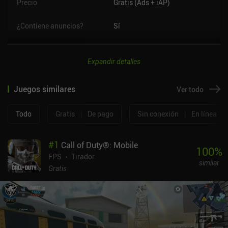
Precio
Gratis (Ads + iAP)
¿Contiene anuncios?
Sí
Expandir detalles
Juegos similares
Ver todo
Todo
Gratis
|
De pago
Sin conexión
|
En línea
#
1
Call of Duty®: Mobile
100
%
FPS
Tirador
similar
Gratis