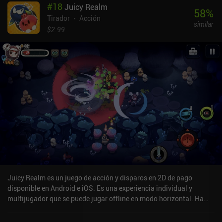
#
18
Juicy Realm
58
%
Tirador
Acción
similar
$2.99
Juicy Realm es un juego de acción y disparos en 2D de pago
disponible en Android e iOS. Es una experiencia individual y
multijugador que se puede jugar offline en modo horizontal. Ha
recibido 1 valoración de usuario de la comunidad MiniReview.
Juicy Realm se lanzó en mayo de 2020 y tiene una valoración