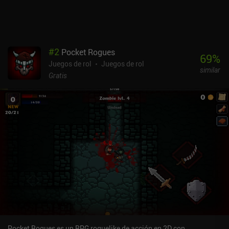
están igualados al 100%, creando un campo de juego totalmente
justo. Pero en el modo PvP de tipo shooter de extracción con las
mejores recompensas, todo esto sí afecta a tu fuerza, añadiendo
algo de pay-to-win. Destiny: Rising se monetiza mediante iAPs
para conseguir gacha, recursos, cosméticos y un pase de batalla.
#
2
Pocket Rogues
Según los informes, el juego final es muy pesado a menos que
69
%
Juegos de rol
Juegos de rol
paguemos, pero si disfrutas del juego principal como jugador
similar
ocasional, la experiencia free-to-play es buena. Si te gustan los
Gratis
Call of Duty y los RPG ligeros como Genshin, creo que éste te
encantará por su gran calidad.
Pocket Rogues es un RPG roguelike de acción en 2D con