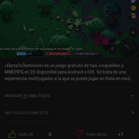
«Darza's Dominion» es un juego gratuito de tipo «roguelike» y
MMORPG en 2D disponible para Android e iOS. Se trata de una
experiencia multijugador a la que se puede jugar en línea en modo
horizontal. Ha recibido una valoración de un usuario de la
comunidad de MiniReview. Darza's Dominion se lanzó en
MOSTRAR
15
SIMILITUDES
diciembre de 2023 y tiene actualmente una puntuación de 3,9
sobre 5,0 en Google Play y de 4,6 sobre 5,0 en la App Store de iOS.
MÁS JUEGOS COMO ESTE
0
+7
SIMILAR
PARA NADA