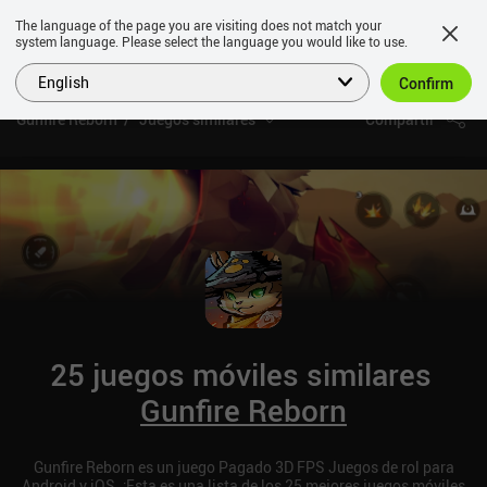
The language of the page you are visiting does not match your
system language. Please select the language you would like to use.
English
Confirm
Gunfire Reborn
Juegos similares
Compartir
25 juegos móviles similares
Gunfire Reborn
Gunfire Reborn es un juego Pagado 3D FPS Juegos de rol para
Android y iOS. ¡Esta es una lista de los 25 mejores juegos móviles