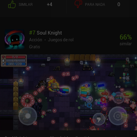
todos nuestros recursos, o duplicarlos y continuar en un mapa
+4
0
SIMILAR
PARA NADA
más difícil. Me gusta este sistema, pero después de unos cuantos
mapas, nos vemos obligados a volver a casa, lo que es una pena
porque a menudo quería continuar más tiempo.En nuestra base de
operaciones, compramos o mejoramos nuestras armas,
#
7
Soul Knight
adquirimos granadas y aumentamos nuestra munición inicial.
66
%
Esta parte del juego es relativamente profunda, e incluso hay
Acción
Juegos de rol
similar
habilidades de personaje que podemos mejorar. El mayor
Gratis
inconveniente es que nunca se nos dice exactamente cuánto
mejora cada mejora nuestras estadísticas. El estilo artístico es un
poco soso y sin vida, y todos los enemigos son demasiado
parecidos. Por suerte, parece que se siguen introduciendo nuevos
tipos de enemigos, como las torretas que se añadieron hace unas
semanas.Rift Rapture se monetiza mediante anuncios forzados
ocasionales, anuncios incentivados para revivir y obtener
recompensas mayores, e iAPs para eliminar los anuncios o
comprar recursos adicionales. Si te gusta el juego, te sugiero que
pagues 2 $ para eliminar los anuncios, ya que crea una mejor
experiencia. Aunque el juego no está tan pulido ni tiene tantas
funciones como Gunfire Reborn, es uno de los pocos FPS roguelike
para móviles, así que estoy seguro de que algunos lo disfrutarán.
Creo que el juego tiene potencial para convertirse en algo grande,