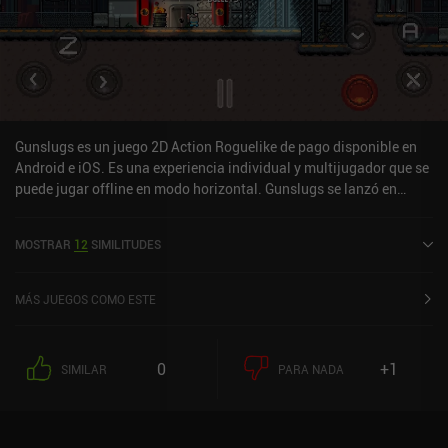
Gunslugs es un juego 2D Action Roguelike de pago disponible en
Android e iOS. Es una experiencia individual y multijugador que se
puede jugar offline en modo horizontal. Gunslugs se lanzó en
enero de 2013 y tiene una valoración actual de 4,6 sobre 5,0 en
Google Play y de 4,5 sobre 5,0 en la App Store de iOS.
MOSTRAR
12
SIMILITUDES
MÁS JUEGOS COMO ESTE
0
+1
SIMILAR
PARA NADA