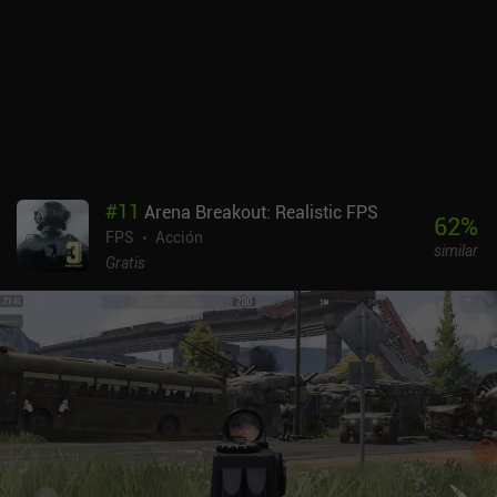
que limpia la pantalla de todas las balas enemigas. Aunque los
controles táctiles no me han parecido engorrosos, también se
pueden usar mandos externos. Enter the Gungeon es gratuito
durante las cinco primeras salas, tras las cuales un iAP de 8,99 $
desbloquea el juego completo. Para la calidad y la cantidad de
contenido del juego, creo que este precio es muy justo. En general,
Enter the Gungeon sigue siendo uno de los mejores roguelikes y, a
pesar de que algunos usuarios han informado de algunos fallos
técnicos, la versión para móviles es casi perfecta.
#
11
Arena Breakout: Realistic FPS
62
%
FPS
Acción
similar
Gratis