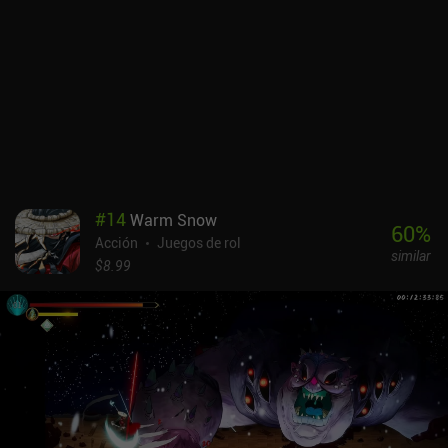
estadísticas. Las mejoras de estadísticas y habilidades requieren
varias monedas, mientras que el equipo y los mods elementales
para ciertas armas están bloqueados tras cajas de botín. También
podemos mejorar nuestra arma inicial a través de iAPs. Aparte de
la campaña, hay eventos frecuentes que nos permiten usar armas
y equipo de prueba. Sin embargo, como necesitamos energía para
jugar tanto a la campaña como a estos eventos especiales,
rápidamente tenemos que esperar o pagar para seguir jugando.
Zombie State se monetiza a través de demasiados iAPs para cajas
de botín, armas, skins y más. Aunque la jugabilidad intenta ser
#
14
Warm Snow
única, enseguida se vuelve aburrida, y el sistema de mejoras es
60
%
Acción
Juegos de rol
penoso. No recomendaría el juego a menos que puedas ignorar la
similar
monetización y estés dispuesto a machacarte.
$8.99