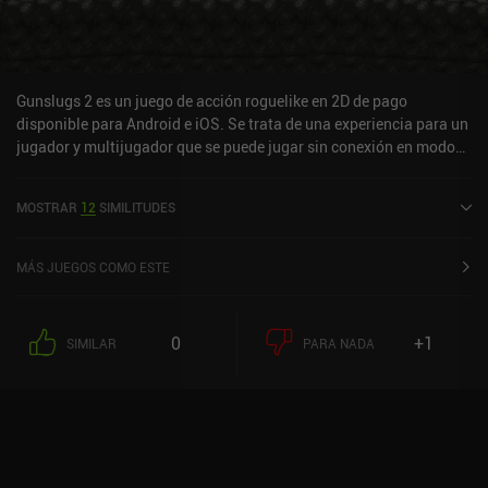
de PC. Ten en cuenta que la historia no se puede completar sin
tener dos personajes, así que básicamente es un juego premium
con una prueba gratuita. Es un roguelike excelente con un amplio
elenco de personajes únicos que sólo se ve lastrado por un diseño
Gunslugs 2 es un juego de acción roguelike en 2D de pago
de niveles poco interesante.
disponible para Android e iOS. Se trata de una experiencia para un
jugador y multijugador que se puede jugar sin conexión en modo
horizontal. Gunslugs 2 se lanzó en enero de 2015 y tiene una
valoración actual de 4,1 sobre 5,0 en Google Play y de 4 sobre 5,0
MOSTRAR
12
SIMILITUDES
en la App Store de iOS.
MÁS JUEGOS COMO ESTE
0
+1
SIMILAR
PARA NADA