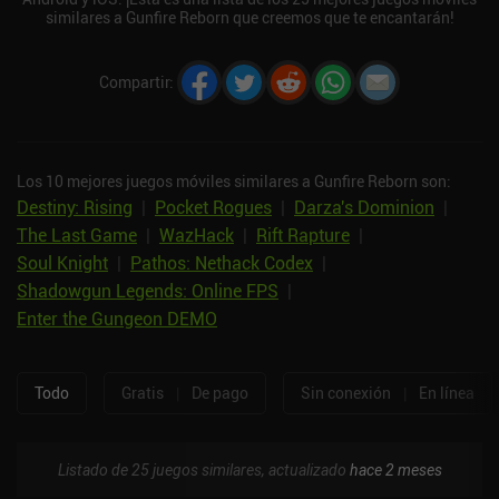
similares a Gunfire Reborn que creemos que te encantarán!
Compartir
:
Los 10 mejores juegos móviles similares a Gunfire Reborn son:
Destiny: Rising
|
Pocket Rogues
|
Darza's Dominion
|
The Last Game
|
WazHack
|
Rift Rapture
|
Soul Knight
|
Pathos: Nethack Codex
|
Shadowgun Legends: Online FPS
|
Enter the Gungeon DEMO
Todo
Gratis
|
De pago
Sin conexión
|
En línea
Listado de 25 juegos similares, actualizado
hace 2 meses