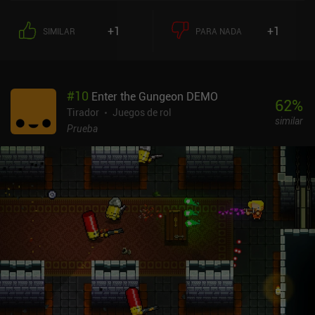
pero por desgracia está infestado de hackers, lo que arruina la
diversión. Lamentablemente, la campaña se hace repetitiva con
+1
+1
SIMILAR
PARA NADA
bastante rapidez, y los entornos de cada nivel apenas influyen en
los escenarios de combate. Además, la progresión es bastante
lenta, ya que hay que cultivar mucho para conseguir mejoras
notables en el equipo y las habilidades. A pesar de estos
#
10
Enter the Gungeon DEMO
inconvenientes, Shadowgun Legends ofrece una de las mejores
62
%
experiencias de disparos de este tipo, ya que muchos de los viejos
Tirador
Juegos de rol
similar
clásicos como N.O.V.A. 2 ya no están disponibles. Y no es que no
Prueba
haya muchas cosas positivas que decir sobre el juego, como la
gran compatibilidad con mandos Bluetooth y la opción de cambiar
entre disparo automático y manual. Shadowgun Legends se
monetiza a través de anuncios incentivados, e iAPs para una
progresión más rápida, skins y equipo fuerte. Sin embargo, por
suerte, estas compras no son necesarias, ya que el equipo más
potente también se puede conseguir a través de largas partidas.
Aunque la campaña para un jugador deja mucho que desear, creo
que la sólida jugabilidad de base entretendrá a los fans del género
con su alta calidad y buen rendimiento.