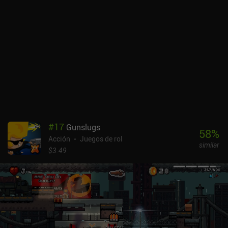
#
17
Gunslugs
58
%
Acción
Juegos de rol
similar
$3.49