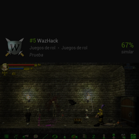
podemos ganar un 30% de daño extra, pero a costa de que
nuestros disparos ya no se realicen en línea recta. Encontrar
divertidas combinaciones de objetos es lo que más me ha gustado
del juego. The Last Game es un juego premium de 1,99 $ sin
anuncios ni iAP. Es un juego bastante fácil de completar, pero con
varias clases y cinco dificultades, está hecho para ser rejugado.
#
5
WazHack
Con muy poca progresión permanente, las cosas acaban
67
%
Juegos de rol
Juegos de rol
volviéndose repetitivas, pero es un juego estupendo para divertirse
similar
rápidamente.
Prueba