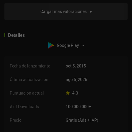
obliga a los jugadores a jugar toda la partida. Un
juego muy divertido. Si eres fan de los FPS y te
Cargar más valoraciones
gustan los juegos tipo CS. Dale una oportunidad
Detalles
Google Play
Fecha de lanzamiento
oct 5, 2015
Última actualización
ago 5, 2026
Puntuación actual
4.3
# of Downloads
100,000,000+
Precio
Gratis (Ads + iAP)