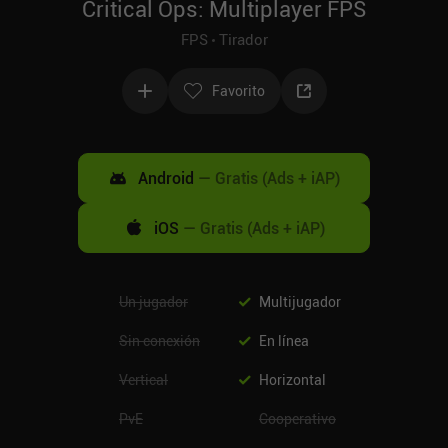
Critical Ops: Multiplayer FPS
FPS
Tirador
Favorito
Android
—
Gratis (Ads + iAP)
iOS
—
Gratis (Ads + iAP)
Un jugador
Multijugador
Sin conexión
En línea
Vertical
Horizontal
PvE
Cooperativo