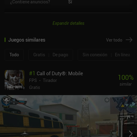
¿Contiene anuncios?
Sí
Expandir detalles
Juegos similares
Ver todo
Todo
Gratis
|
De pago
Sin conexión
|
En línea
#
1
Call of Duty®: Mobile
100
%
FPS
Tirador
similar
Gratis