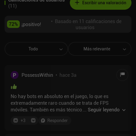
Escribir una valoración
(
11
)
•
Basado en 11 calificaciones de
72
%
¡positivo!
usuarios
Todo
Más relevante
P
PossessWithin
•
hace 3a
No hay bots en absoluto en el juego, lo que es
extremadamente raro cuando se trata de FPS
móviles. También es más técnico, parecido al csgo
...
Seguir leyendo
(si te mueves mientras disparas tu puntería no será
+
3
Responder
nada precisa). Lo recomiendo encarecidamente