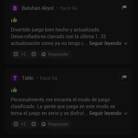
B
Batuhan Akyol
•
hace 4a
Divertido juego bien hecho y actualizado.
Desarrolladores clavado con la última 1. 32
actualización como ya no tengo caídas de
...
Seguir leyendo
fotogramas cuando se juega en grandes mapas con
+
2
Responder
mi teléfono patato. El juego se basa en la habilidad,
no hay un solo elemento P2W a menos que considere
skins como skills¯\_(ツ)_/¯ .
T
Takki
•
hace 5a
Personalmente, me encanta el modo de juego
clasificado. La gente que juega en este modo se
toma el juego en serio y se disfruta más jugando en
...
Seguir leyendo
este modo que en otros. Además, nadie puede
+
2
Responder
abandonar la clasificación una vez iniciada, ya que si
la abandonas te expulsan durante 24 horas, lo que