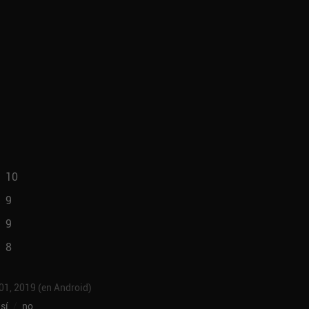
10
9
9
8
 01, 2019 (en Android)
sí
/
no