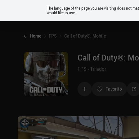
Android
The language of the page you are visiting does not ma
would like to use.
iOS
Home
FPS
Call of Duty®: Mobile
Call of Duty®: Mo
FPS
Tirador
Favorito