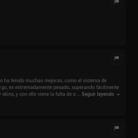
mpo ha tenido muchas mejoras, como el sistema de
argo, es extremadamente pesado, superando fácilmente
kins, y con ello viene la falta de optimización, muy
...
Seguir leyendo
ceso de bots incluso en las partidas clasificatorias,
a invertir.