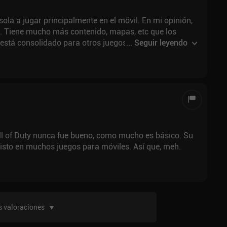
sola a jugar principalmente en el móvil. En mi opinión,
n. Tiene mucho más contenido, mapas, etc que los
o está consolidado para otros juegos de cod que puede
...
Seguir leyendo
P de vanguard es mucho contenido para desbloquear en
 he jugado a diario desde su lanzamiento y la mayor
inero en paquetes cuando tenían los héroes de acción
ea de cuantas horas he jugado pero parece que miles..
toda mi vida
Call of Duty nunca fue bueno, como mucho es básico. Su
isto en muchos juegos para móviles. Así que, meh.
 valoraciones