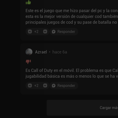
Este es el juego que me hizo pasar del pc y la con
esta es la mejor versión de cualquier cod tambié
principales juegos de cod y su pase de batalla n
que ni siquiera estés jugando, por ejemplo, el B
+
2
Responder
warzone... Pero, ¿y si no te interesa Warzone? Lo
parte del tiempo completamente f2p, sólo gasté d
de los 80 (John McLane y Rambo). No tengo ni id
He jugado a este juego más que a ningún otro en 
Azrael
•
hace 6a
Es Call of Duty en el móvil. El problema es que 
jugabilidad básica es más o menos lo que se ha v
+
2
Responder
Cargar más