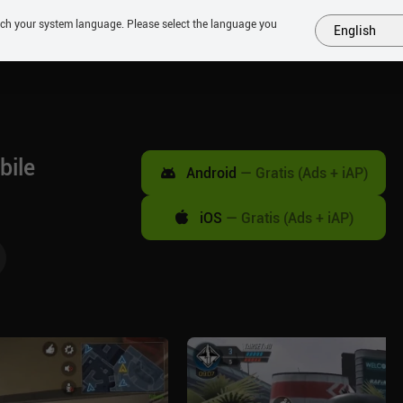
tch your system language. Please select the language you
English
MÁS
PRÓXIMOS
SIMILARES
COLECCIONES
TOP
bile
Android
—
Gratis (Ads + iAP)
iOS
—
Gratis (Ads + iAP)