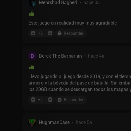
Mehrshad Bagheri
•
hace 3a
Este juego en realidad muy muy agradable
+
2
Responder
D
Derek The Barbarian
•
hace 4a
Llevo jugando al juego desde 2019, y con el tie
armero y la bóveda del pase de batalla. Sin emb
los 20GB cuando se descargan todos los mapas y s
notable en battle royale. Mi mayor crítica es el ex
+
2
Responder
pero sigue siendo un juego en el que merece la pen
HughmanCase
•
hace 5a