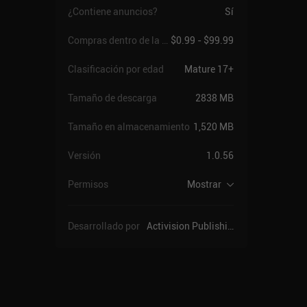
¿Contiene anuncios?
Sí
Compras dentro de la app
$0.99 - $99.99
Clasificación por edad
Mature 17+
Tamaño de descarga
2838 MB
Tamaño en almacenamiento
1,520 MB
Versión
1.0.56
Permisos
Mostrar
Desarrollado por
Activision Publishing, Inc.