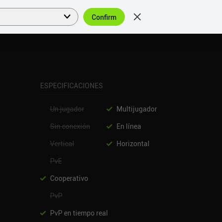
Confirm
Acceder
ES
ESPECIFICACIONES
Un jugador
Multijugador
Sin conexión
En línea
Vertical
Horizontal
PvE
Cooperativo
PvP
PvP en tiempo real