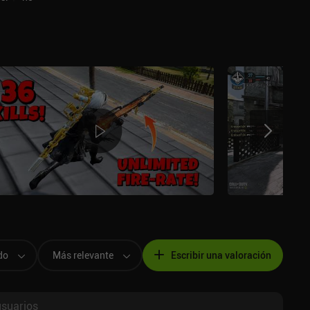
do
Más relevante
Escribir una valoración
usuarios