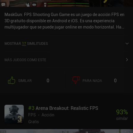
MaskGun: FPS Shooting Gun Game es un juego de acción FPS en
3D gratuito disponible en Android e iOS. Es una experiencia
multijugador que se puede jugar online en modo horizontal. Ha
recibido 1 valoración de usuario de la comunidad MiniReview.
MaskGun: FPS Shooting Gun Game se lanzó en enero de 2019 y
MOSTRAR
17
SIMILITUDES
tiene una valoración actual de 4 sobre 5,0 en Google Play y de 4,6
sobre 5,0 en iOS App Store.
MÁS JUEGOS COMO ESTE
0
0
SIMILAR
PARA NADA
#
3
Arena Breakout: Realistic FPS
93
%
FPS
Acción
similar
Gratis