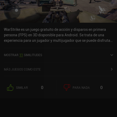
Blood Strike se monetiza a través de iAPs para cosméticos que no
proporcionan ninguna ventaja. Nos permiten desbloquear
accesorios de armas más rápido, pero no se tarda mucho en
conseguirlos con el juego.
WarStrike es un juego gratuito de acción y disparos en primera
persona (FPS) en 3D disponible para Android. Se trata de una
experiencia para un jugador y multijugador que se puede disfrutar
tanto sin conexión como en línea, en modo horizontal. WarStrike
se lanzó en agosto de 2021 y cuenta actualmente con una
MOSTRAR
11
SIMILITUDES
valoración de 3,7 sobre 5,0 en Google Play.
MÁS JUEGOS COMO ESTE
0
0
SIMILAR
PARA NADA