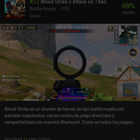
#
12
Blood Strike x Attack on Titan
emparejamos con bots porque no hay suficientes jugadores en los
69
%
niveles superiores. Además, hay que ver anuncios para conseguir
Battle Royale
FPS
similar
piezas y extintores adicionales, y la obtención de moneda del
Gratis
juego es lenta. Los mapas también son en su mayoría planos y
basados en ciudades, y carecen de variedad y de buenas
posiciones defensivas. Para empeorar las cosas, el sistema de
emparejamiento por niveles puede desequilibrar las partidas, y
algunos tanques iniciales son tan débiles que el principio del juego
se hace muy pesado. A pesar de las caídas ocasionales de la
velocidad de fotogramas en los momentos de mayor intensidad
gráfica, el juego en sí es atractivo y bastante sólido. War Thunder
Mobile se monetiza mediante iAPs para suscripciones y compras
únicas que suponen una gran ventaja a la hora de progresar. La
única ventaja es que las recompensas diarias por iniciar sesión
son bastante generosas. En general, el juego ofrece una
experiencia muy familiar para los fans de la serie, pero para los
nuevos jugadores, sus sistemas y su dificultad pueden resultar
Blood Strike es un shooter de héroes de tipo battle royale con
demasiado frustrantes.
partidas trepidantes, varios modos de juego divertidos y
compatibilidad con mandos Bluetooth. Como en todos los juegos
similares, cada partida en Blood Strike nos hace caer del cielo,
correr para encontrar las mejores armas y objetos posibles, e
MOSTRAR
13
SIMILITUDES