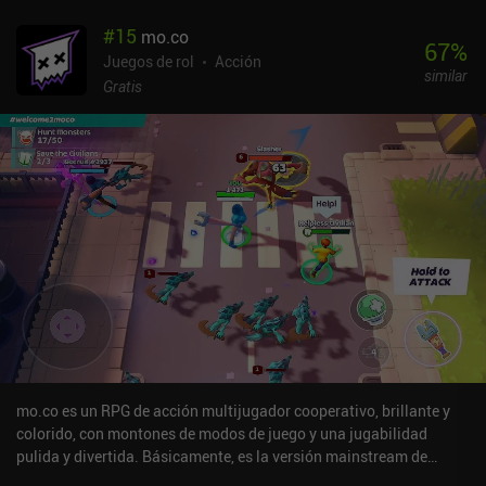
notables en el equipo y las habilidades. A pesar de estos
#
15
mo.co
inconvenientes, Shadowgun Legends ofrece una de las mejores
67
%
experiencias de disparos de este tipo, ya que muchos de los viejos
Juegos de rol
Acción
similar
clásicos como N.O.V.A. 2 ya no están disponibles. Y no es que no
Gratis
haya muchas cosas positivas que decir sobre el juego, como la
gran compatibilidad con mandos Bluetooth y la opción de cambiar
entre disparo automático y manual. Shadowgun Legends se
monetiza a través de anuncios incentivados, e iAPs para una
progresión más rápida, skins y equipo fuerte. Sin embargo, por
suerte, estas compras no son necesarias, ya que el equipo más
potente también se puede conseguir a través de largas partidas.
Aunque la campaña para un jugador deja mucho que desear, creo
que la sólida jugabilidad de base entretendrá a los fans del género
con su alta calidad y buen rendimiento.
mo.co es un RPG de acción multijugador cooperativo, brillante y
colorido, con montones de modos de juego y una jugabilidad
pulida y divertida. Básicamente, es la versión mainstream de
Supercell de un RPG como Diablo. El modo estándar "Mundos" nos