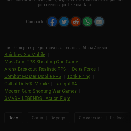
que creemos que te encantarán!
Compartir
:
Los 10 mejores juegos móviles similares a Alpha Ace son:
Rainbow Six Mobile
|
MaskGun: FPS Shooting Gun Game
|
Arena Breakout: Realistic FPS
|
Delta Force
|
Combat Master Mobile FPS
|
Tank Firing
|
Call of Duty®: Mobile
|
Farlight 84
|
Modern Gun: Shooting War Games
|
SMASH LEGENDS : Action Fight
Todo
Gratis
|
De pago
Sin conexión
|
En línea