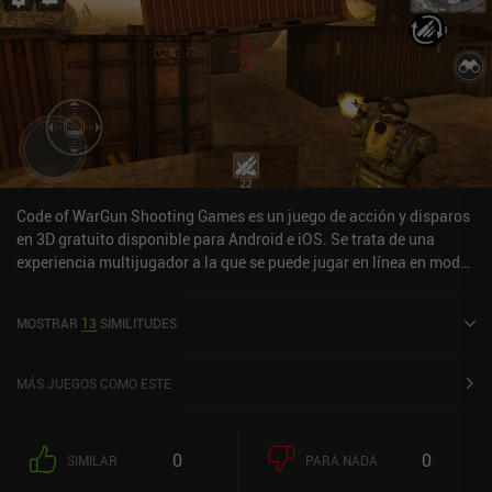
Code of WarGun Shooting Games es un juego de acción y disparos
en 3D gratuito disponible para Android e iOS. Se trata de una
experiencia multijugador a la que se puede jugar en línea en modo
horizontal. Ha recibido una valoración de un usuario de la
comunidad de MiniReview. Code of WarGun Shooting Games se
MOSTRAR
13
SIMILITUDES
lanzó en febrero de 2018 y tiene una valoración actual de 4,4 sobre
5,0 en Google Play y de 4,3 sobre 5,0 en la App Store de iOS.
MÁS JUEGOS COMO ESTE
0
0
SIMILAR
PARA NADA