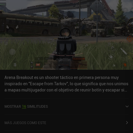
Arena Breakout es un shooter táctico en primera persona muy
inspirado en "Escape from Tarkov", lo que significa que nos unimos
a mapas multijugador con el objetivo de reunir botín y escapar sin
morir.Antes de entrar en una partida, primero equipamos todo,
desde cascos y chalecos antibalas hasta armas, cargadores y
MOSTRAR
16
SIMILITUDES
diversos kits de salud. Estos son los objetos que nos ayudarán a
mantenernos con vida.Una vez que nos hemos metido en uno de
los grandes mapas, la única forma de escapar es encontrar con
MÁS JUEGOS COMO ESTE
seguridad el camino a una de las varias zonas de extracción. Y si