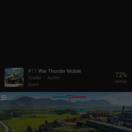
desbloquean nuevas y poderosas habilidades. Progresamos
jugando partidas para ganar llaves que desbloquean una caja de
botín cada vez que hemos acumulado 100 llaves, muy parecido a
lo que ocurre en Brawl Stars de Supercell. Además, ganamos
medallas y podemos completar misiones de pase de batalla para
obtener recompensas extra. De momento no hay versión de pago
del pase de batalla, lo que es estupendo para la equidad del
juego.El estilo artístico y las animaciones son fantásticos y las
habilidades tienen mucha pegada, lo que hace que el juego
principal sea una experiencia muy satisfactoria.Smash Legends se
monetiza a través de iAPs para una moneda premium que se usa
#
11
War Thunder Mobile
para comprar más oro del juego y cajas de botín con cartas de
72
%
Tirador
Acción
héroe. La monetización proporciona una ventaja de pago para
similar
progresar más rápido, pero el juego se puede disfrutar fácilmente
Gratis
como jugador libre.