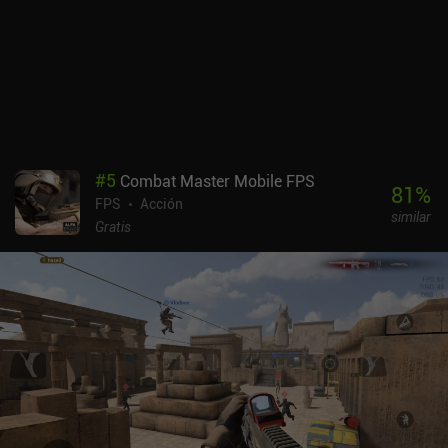
además, cada accesorio puede calibrarse para, por ejemplo,
aumentar su estabilidad de disparo a costa de la velocidad de
movimiento del ADS. Los gráficos y controles optimizados son
geniales, con ajustes detallados para personalizarlo todo. Pero no
hay soporte para mandos. En ambos juegos, los mejores jugadores
pueden conseguir objetos especiales que sirven para obtener
cosméticos aleatorios, mientras que se pueden comprar más por
dinero real. Delta Force se monetiza mediante iAPs y un pase de
#
5
Combat Master Mobile FPS
batalla para skins cosméticos que no te hacen más fuerte, lo que
81
%
FPS
Acción
hace que la jugabilidad sea totalmente justa. La única salvedad es
similar
que las apariencias de las armas desbloquean accesorios, pero de
Gratis
todos modos sólo se tarda unas horas en desbloquear todo lo que
tiene un arma. En general, es uno de los mejores juegos FPS para
móviles de los últimos años.