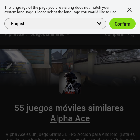
The language of the page you are visiting does not match your
system language. Please select the language you would like to use.
English
Confirm
Alpha Ace
Juegos similares
Compartir
55 juegos móviles similares
Alpha Ace
Alpha Ace es un juego Gratis 3D FPS Acción para Android. ¡Esta es
una lista de los 55 mejores juegos móviles similares a Alpha Ace