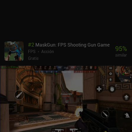
ausentes. El juego se ejecuta sin problemas incluso en
dispositivos de gama media, y los que prefieran una experiencia
similar a la de una consola pueden utilizar el mando. Rainbow Six
Mobile se monetiza mediante compras internas de recursos,
cosméticos y un pase de batalla. Aunque la moneda que se utiliza
para comprar los operadores también se gana jugando,
desbloquearlos todos puede resultar tedioso y llevar mucho
#
2
MaskGun: FPS Shooting Gun Game
tiempo. Pero, por suerte, varios se ofrecen como recompensas de
95
%
FPS
Acción
tareas. Si eres un fan de Siege o simplemente estás cansado de los
similar
shooters móviles de "rociar y rezar" sin sentido, dale una
Gratis
oportunidad a Rainbow Six Mobile, siempre y cuando estés
dispuesto a machacarte para desbloquear a tus agentes.