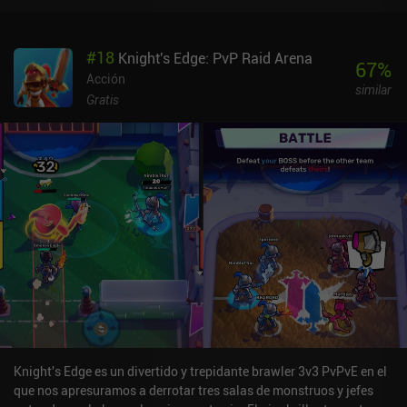
#
18
Knight's Edge: PvP Raid Arena
67
%
Acción
similar
Gratis
Knight's Edge es un divertido y trepidante brawler 3v3 PvPvE en el
que nos apresuramos a derrotar tres salas de monstruos y jefes