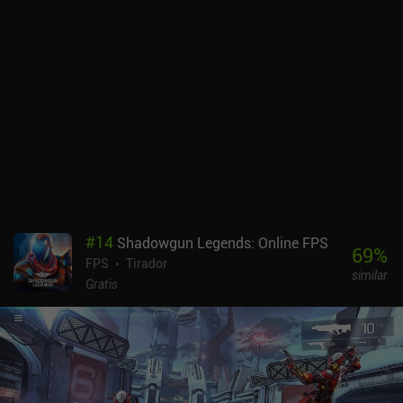
#
14
Shadowgun Legends: Online FPS
69
%
FPS
Tirador
similar
Gratis