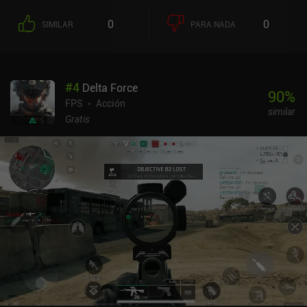
morimos, perderemos todo lo que tengamos equipado. Por otro
lado, matar a otros jugadores nos permite saquear todos sus
0
0
SIMILAR
PARA NADA
objetos, por lo que hay un alto nivel de riesgo frente a
recompensa.Cualquier botín que extraigamos puede utilizarse en
la siguiente partida o venderse a otros jugadores en el mercado. La
jugabilidad es más dura que en casi cualquier otro shooter para
#
4
Delta Force
móviles. Por ejemplo, si caemos demasiado lejos, podemos
90
%
rompernos una pierna, lo que significa que no podremos caminar
FPS
Acción
similar
con normalidad hasta que usemos un botiquín que trate
Gratis
específicamente las piernas rotas. Además, nuestra munición
limitada significa que a veces tiene más sentido táctico
mantenerse alejado de los problemas que disparar a todo lo que
veamos.El juego se desarrolla en equipos de hasta cuatro
jugadores, e incluso podemos prestar objetos a nuestros amigos si
se quedan sin equipo bueno. Alternativamente, un modo de juego
separado nos proporciona equipo aleatorio para que podamos
recuperar algo de botín.El juego está en general muy pulido, y los
controles táctiles altamente personalizables funcionan bien.
También es compatible con mandos Bluetooth. El mayor
inconveniente es que experimenté algo de lag incluso en un
teléfono potente. Arena Breakout se monetiza mediante una
suscripción para conseguir espacio extra en el banco, e iAPs para