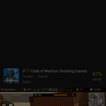
principal. No tenemos que crear un mazo perfecto como en Clash
Royale ni elegir un único personaje como en Brawl Stars. Así que
la jugabilidad en Squad Busters es más simplificada y
racionalizada que en otros juegos de Supercell. Aunque el RNG
juega un papel importante, sigue habiendo estrategia a la hora de
aprender cuándo atacar y cuándo huir de un combate. O si hay que
centrarse primero en las turbas o en otros jugadores. Todo es
cuestión de conocimiento de la situación. Ganar combates nos
recompensa con cofres de duplicados de unidades que sirven para
hacerlas evolucionar y que aprendan nuevas habilidades. Aunque
estamos limitados en el número de cofres diarios, en Squad
Busters no hay sistema de energía, así que siempre podemos
seguir jugando sin recompensas. Hay una opción para jugar con
amigos, pero aún no hay modo cooperativo. Aun así, me divertí
#
17
Code of WarGun Shooting Games
mucho derrotando a todos los demás jugadores con mi mujer para
67
%
Tirador
Acción
acabar en el primer y segundo puesto. Squad Busters se monetiza
similar
mediante iAPs que nos permiten desbloquear nuevas unidades y
Gratis
duplicados más rápido, o acceder a más cofres por día. Esto
proporciona una ventaja de pagar para progresar más rápido, pero
hasta ahora, he tenido una gran experiencia como jugador libre.
Creo que funciona bien como juego de acción multijugador casual.