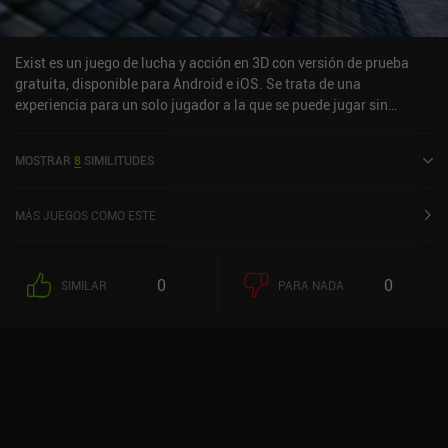
Exist es un juego de lucha y acción en 3D con versión de prueba
gratuita, disponible para Android e iOS. Se trata de una
experiencia para un solo jugador a la que se puede jugar sin
conexión en modo horizontal. Exist se lanzó en octubre de 2023 y
cuenta actualmente con una valoración de 3,5 sobre 5,0 en Google
MOSTRAR
8
SIMILITUDES
Play y de 4,5 sobre 5,0 en la App Store de iOS.
MÁS JUEGOS COMO ESTE
0
0
SIMILAR
PARA NADA