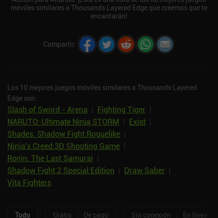
móviles similares a Thousands Layered Edge que creemos que te
encantarán!
Compartir
:
Los 10 mejores juegos móviles similares a Thousands Layered
Edge son:
Slash of Sword - Arena
|
Fighting Tiger
|
NARUTO: Ultimate Ninja STORM
|
Exist
|
Shades: Shadow Fight Roguelike
|
Ninja’s Creed:3D Shooting Game
|
Ronin: The Last Samurai
|
Shadow Fight 2 Special Edition
|
Draw Saber
|
Vita Fighters
Todo
Gratis
|
De pago
Sin conexión
|
En línea