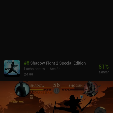
las tres habilidades disponibles que duran hasta que morimos, lo
que nos permite hacernos más fuertes gradualmente. Luchamos
hasta que morimos y, entre muerte y muerte, podemos equiparnos
o mejorar el botín que encontremos durante el combate, o gastar
oro para desbloquear nuevas mejoras de estadísticas
permanentes al azar y, con suerte, progresar más la próxima vez,
de forma muy parecida a Archero. Ronin: The Last Samurai se
monetiza a través de anuncios incentivados para revivir una vez,
un sistema de energía que limita la duración de nuestra sesión de
juego, e iAPs para una moneda premium utilizada para adquirir
instantáneamente nuevo botín, comprar pergaminos de forja
utilizados para mejorar el equipo, y obtener más energía. Si
#
8
Shadow Fight 2 Special Edition
puedes vivir con la monetización y jugar 30-40 minutos seguidos,
81
%
Lucha contra
Acción
el juego ofrece una experiencia de combate divertida y desafiante
similar
que merece la pena probar.
$4.99