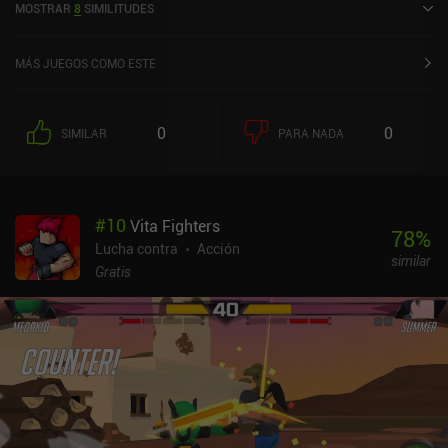
MOSTRAR
8
SIMILITUDES
Google Play y de 4,6 sobre 5,0 en la App Store de iOS.
MÁS JUEGOS COMO ESTE
0
0
SIMILAR
PARA NADA
#
10
Vita Fighters
78
%
Lucha contra
Acción
similar
Gratis