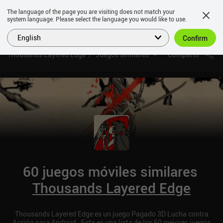
The language of the page you are visiting does not match your
system language. Please select the language you would like to use.
English
Confirm
Thousands Layered Edge
Juegos similares
Compartir
60 juegos móviles similares
Thousands Layered Edge
Thousands Layered Edge es un juego Pagado 3D Lucha contra
Acción para Android. ¡Esta es una lista de los 60 mejores juegos