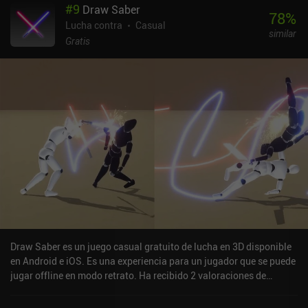
#
9
Draw Saber
en lugar de machacar rápidamente los botones y ejecutar
78
%
repetidamente los mismos combos. De hecho, el juego fomenta el
Lucha contra
Casual
similar
uso de una gran variedad de movimientos introduciendo un
Gratis
sistema de rangos en el que puntuamos más cuanto más
movimientos únicos lanzamos durante el combate.El estilo
artístico es magnífico, con fondos muy detallados, bandas
sonoras increíbles y bonitos efectos visuales y sonoros. Aunque
sólo vemos siluetas de los personajes, sus movimientos basados
en la física son fluidos y realistas. Además, cada golpe se conecta
correctamente y cae con fuerza, haciendo que lo que vemos y
experimentamos en la pantalla sea muy creíble.A diferencia de su
homólogo free-to-play, Shadow Fight 2: Special Edition es un
juego premium de 4,99 $. No tiene un sistema de energía y es
mucho más generoso a la hora de recompensar a los jugadores
con moneda del juego, lo que facilita la compra del costoso equipo
premium y hace que los iAP para moneda adicional sean
completamente innecesarios. Si te gustan los juegos de lucha,
Draw Saber es un juego casual gratuito de lucha en 3D disponible
debes probar Shadow Fight, uno de los mejores para móvil.
en Android e iOS. Es una experiencia para un jugador que se puede
jugar offline en modo retrato. Ha recibido 2 valoraciones de
usuarios de la comunidad MiniReview. Draw Saber se lanzó en
febrero de 2022 y tiene una valoración actual de 3,6 sobre 5,0 en