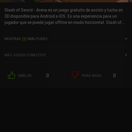
Slash of Sword - Arena es un juego gratuito de acción y lucha en
3D disponible para Android e iOS. Es una experiencia para un
jugador que se puede jugar offline en modo horizontal. Slash of
Sword - Arena se lanzó en octubre de 2017 y tiene una valoración
actual de 3,9 sobre 5,0 en Google Play y de 4,3 sobre 5,0 en la App
MOSTRAR
10
SIMILITUDES
Store de iOS.
MÁS JUEGOS COMO ESTE
0
0
SIMILAR
PARA NADA