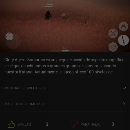
Glory Ages - Samurais es un juego de acción de aspecto magnífico
en el que acuchillamos a grandes grupos de samurais usando
nuestra Katana. Actualmente, el juego ofrece 100 niveles de
campaña divididos en 10 hermosos mundos, y un modo sin fin.Me
gustaron especialmente los niveles abiertos que nos permiten
MOSTRAR
6
SIMILITUDES
caminar libremente, y la avanzada IA de los oponentes que hace
que el combate tenga sentido y nos obliga a elegir estrategias
adecuadas.El juego se monetiza a través de la venta de nuevos
MÁS JUEGOS COMO ESTE
personajes y armas (la mayoría de los cuales son desbloqueables
jugando también), y anuncios de vídeo saltables después de cada
nivel. Puedes pagar 4 dólares para eliminar por completo los
0
0
SIMILAR
PARA NADA
anuncios.