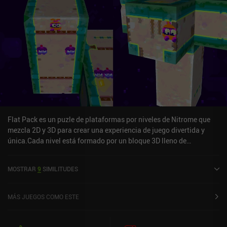
Flat Pack es un puzle de plataformas por niveles de Nitrome que
mezcla 2D y 3D para crear una experiencia de juego divertida y
única.Cada nivel está formado por un bloque 3D lleno de
plataformas 2D por las que puede caminar nuestro personaje.
Para desplazarnos por el bloque, deslizamos el dedo a izquierda o
MOSTRAR
9
SIMILITUDES
derecha para movernos y tocamos para saltar, lo que podemos
hacer continuamente para ascender. Si nos movemos por uno de
los bordes del bloque, éste gira para que podamos seguir
MÁS JUEGOS COMO ESTE
moviéndonos por los otros lados. Nuestro objetivo es recoger las
tres estrellas que hay repartidas por el bloque en lugares difíciles
de conseguir, y luego llegar a la salida sin morir por los obstáculos