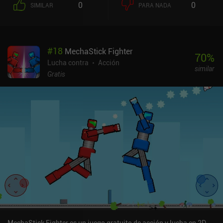
0
0
SIMILAR
PARA NADA
y enemigos.Uno de los aspectos más impresionantes de Flat Pack
es que cada uno de sus 30 niveles es completamente único, lo que
nos obliga a adaptarnos constantemente a nuevos enemigos y
obstáculos. Esto mantiene el juego fresco y entretenido. El estilo
#
18
MechaStick Fighter
artístico plano no es impresionante, pero da al juego una
70
%
sensación única que encaja con la jugabilidad.El juego es
Lucha contra
Acción
similar
bastante hardcore, y un solo error letal puede obligarnos a
Gratis
empezar el nivel de nuevo. Sin embargo, según mi experiencia, la
mayoría de los niveles se pueden completar en relativamente
pocos intentos.Flat Pack se monetiza a través de anuncios
ocasionales que se muestran entre los niveles, y un iAP de 3,99 $
para eliminar estos anuncios. El juego es una recomendación fácil
para cualquiera que esté harto de la fórmula estándar de los
juegos de plataformas de acción.
MechaStick Fighter es un juego gratuito de acción y lucha en 2D