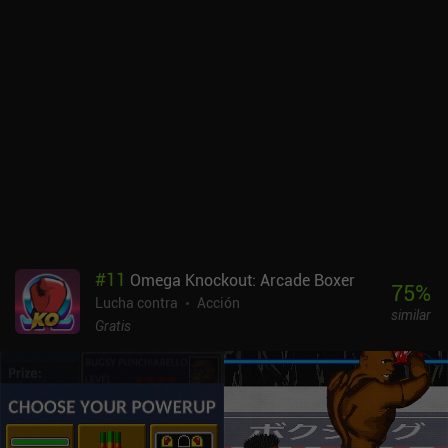
vida extra o más potencia cuando morimos. No hay anuncios
forzados ni iAPs en absoluto. Es un prometedor juego de lucha
indie que podría crecer hasta convertirse en un básico del género si
sigue recibiendo actualizaciones.
#
11
Omega Knockout: Arcade Boxer
75
%
Lucha contra
Acción
similar
Gratis