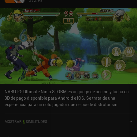
$12.99
NARUTO: Ultimate Ninja STORM es un juego de acción y lucha en
3D de pago disponible para Android e iOS. Se trata de una
experiencia para un solo jugador que se puede disfrutar sin
conexión en modo horizontal. Ha recibido 7 valoraciones de los
usuarios de la comunidad MiniReview. NARUTO: Ultimate Ninja
MOSTRAR
8
SIMILITUDES
STORM se lanzó en septiembre de 2024 y tiene actualmente una
puntuación de 4,3 sobre 5,0 en Google Play y de 4,7 sobre 5,0 en la
App Store de iOS.