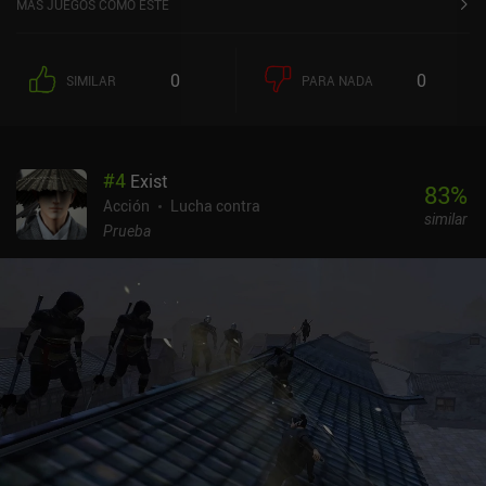
MÁS JUEGOS COMO ESTE
0
0
SIMILAR
PARA NADA
#
4
Exist
83
%
Acción
Lucha contra
similar
Prueba