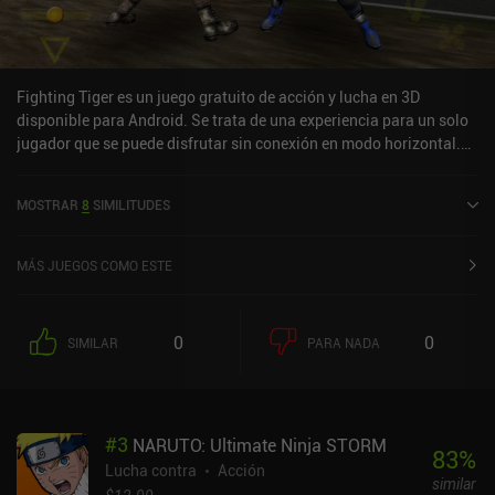
Fighting Tiger es un juego gratuito de acción y lucha en 3D
disponible para Android. Se trata de una experiencia para un solo
jugador que se puede disfrutar sin conexión en modo horizontal.
Ha recibido una valoración de un usuario de la comunidad de
MiniReview. Fighting Tiger se lanzó en abril de 2011 y tiene
MOSTRAR
8
SIMILITUDES
actualmente una valoración de 4,4 sobre 5,0 en Google Play.
MÁS JUEGOS COMO ESTE
0
0
SIMILAR
PARA NADA
#
3
NARUTO: Ultimate Ninja STORM
83
%
Lucha contra
Acción
similar