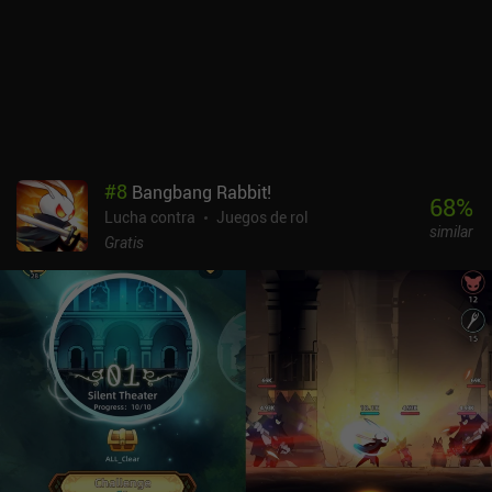
las mazmorras se generan aleatoriamente, no hay mucha
variedad. Dicho esto, está muy bien como juego para recoger y
jugar que casi garantiza una experiencia divertida para unas
cuantas carreras.Raspberry Mash se monetiza a través de iAPs
para una moneda premium utilizada para desbloquear armas
aleatorias que luego tienen una probabilidad de caer durante el
juego, anuncios incentivados para moneda premium gratuita, y un
sistema de energía que nos limita a cinco carreras antes de tener
#
8
Bangbang Rabbit!
que pagar o esperar una hora. Afortunadamente, cada carrera es
68
%
Lucha contra
Juegos de rol
bastante larga, lo que significa que el juego se puede jugar
similar
fácilmente durante largos períodos de tiempo a pesar del sistema
Gratis
de energía, y los iAPs nunca son necesarios.