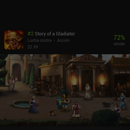
También podemos ver anuncios para conseguir bonificaciones.
Afortunadamente, no necesitamos estrictamente comprar nada,
pero el sistema de energía es bastante molesto. A pesar de la
repetitiva jugabilidad y la agresiva monetización, el mero placer de
encontrarse con personajes conocidos, presenciar la expansión de
#
2
Story of a Gladiator
la historia y redescubrir el excepcional sistema de combate de
72
%
Lucha contra
Acción
Shadow Fight 2 hicieron que la experiencia fuera realmente
similar
agradable.
$2.99