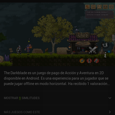
recompensas de inicio de sesión diario, algo que a algunos
jugadores les gusta y otros prefieren evitar.Durante el combate,
basta con tocar cualquier lado de la pantalla para correr y atacar
en esa dirección, o tocar botones para activar habilidades. Este
mecanismo de control funciona bien, pero también crea un techo
de habilidad que hace que ganar niveles dependa hasta cierto
punto del equipo y de los potenciadores que elijamos,
independientemente de lo bien que juguemos.Bangbang Rabbit! se
monetiza mediante un número muy elevado de anuncios
incentivados que se promocionan mucho, iAPs para moneda
premium y packs que nos permiten progresar más rápido, y un
sistema de energía que limita la duración máxima de nuestra
sesión de juego. La monetización es muy fuerte, pero aún no he
visto ningún muro de pago, así que los jugadores que no paguen
The Darkblade es un juego de pago de Acción y Aventura en 2D
pueden disfrutar del juego si no les molestan los anuncios
disponible en Android. Es una experiencia para un jugador que se
incentivados.
puede jugar offline en modo horizontal. Ha recibido 1 valoración
de usuario de la comunidad MiniReview. The Darkblade se lanzó en
septiembre de 2025.
MOSTRAR
9
SIMILITUDES
MÁS JUEGOS COMO ESTE