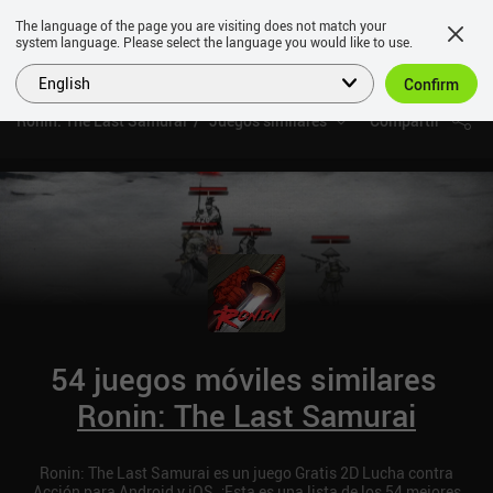
The language of the page you are visiting does not match your
system language. Please select the language you would like to use.
English
Confirm
Ronin: The Last Samurai
Juegos similares
Compartir
54 juegos móviles similares
Ronin: The Last Samurai
Ronin: The Last Samurai es un juego Gratis 2D Lucha contra
Acción para Android y iOS. ¡Esta es una lista de los 54 mejores