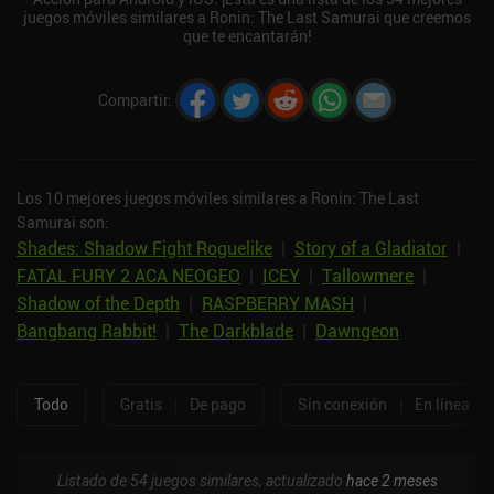
juegos móviles similares a Ronin: The Last Samurai que creemos
que te encantarán!
Compartir
:
Los 10 mejores juegos móviles similares a Ronin: The Last
Samurai son:
Shades: Shadow Fight Roguelike
|
Story of a Gladiator
|
FATAL FURY 2 ACA NEOGEO
|
ICEY
|
Tallowmere
|
Shadow of the Depth
|
RASPBERRY MASH
|
Bangbang Rabbit!
|
The Darkblade
|
Dawngeon
Todo
Gratis
|
De pago
Sin conexión
|
En línea
Listado de 54 juegos similares, actualizado
hace 2 meses