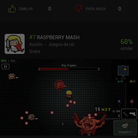
mascotas que nos ayudan a atacar. Por el camino, también
0
0
SIMILAR
PARA NADA
recogemos cartas que nos permiten seleccionar una de las tres
nuevas habilidades aleatorias o mejoras de estadísticas. El
combate hack-and-slash es muy fluido y satisfactorio. Y aunque
al principio me limitaba a pulsar el botón de ataque, pronto
#
7
RASPBERRY MASH
aprendí que sincronizar perfectamente patrones de ataque
68
%
específicos nos permite desencadenar combos. También me gustó
Acción
Juegos de rol
similar
que nuestros ataques pudieran interrumpir las animaciones de
Gratis
ataque del enemigo. Después de cada jefe, entramos en una nueva
mazmorra con un bioma, unos enemigos y un paisaje sonoro
únicos. Esto ayuda a mantener las cosas interesantes, al menos
las primeras veces que juegas en estas nuevas zonas. Entre
partida y partida, podemos comprar varias mejoras permanentes y
equipar y fusionar runas con distintas ventajas. Hay varios niveles
de dificultad, e incluso la opción de saltarse los tres primeros pisos
para avanzar más rápido, lo cual es una gran comodidad que ojalá
implementaran más juegos. Los controles táctiles son decentes,
pero esquivar y bloquear es difícil sin un mando Bluetooth. Las
carreras pueden durar fácilmente más de una hora, lo que puede
no gustar a algunos, pero puedes parar y volver más tarde en
cualquier momento. Shadow of the Depth se monetiza mediante