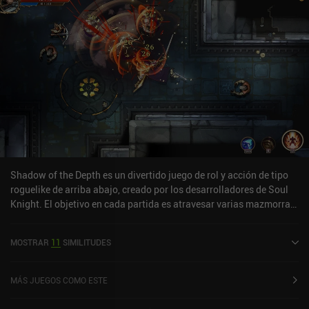
Shadow of the Depth es un divertido juego de rol y acción de tipo
roguelike de arriba abajo, creado por los desarrolladores de Soul
Knight. El objetivo en cada partida es atravesar varias mazmorras
divididas en tres pisos y un jefe al final. A diferencia de la mayoría
de los dungeon crawlers, exploramos enormes pisos abiertos
MOSTRAR
11
SIMILITUDES
llenos de monstruos, cofres con nuevo equipo y
teletransportadores que nos permiten desplazarnos rápidamente.
Tanto las armas primarias como las secundarias que recogemos
MÁS JUEGOS COMO ESTE
nos proporcionan habilidades y destrezas únicas que podemos
usar durante el combate. Algunas incluso nos permiten engendrar