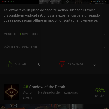
Tallowmere es un juego de pago 2D Action Dungeon Crawler
disponible en Android e iOS. Es una experiencia para un jugador
que se puede jugar offline en modo horizontal. Tallowmere se
lanzó en mayo de 2015 y tiene una valoración actual de 4,6 sobre
5,0 en Google Play y de 4,7 sobre 5,0 en la App Store de iOS.
MOSTRAR
11
SIMILITUDES
MÁS JUEGOS COMO ESTE
0
0
SIMILAR
PARA NADA
#
6
Shadow of the Depth
68
%
Acción
Rastreador de mazmorras
similar
Gratis