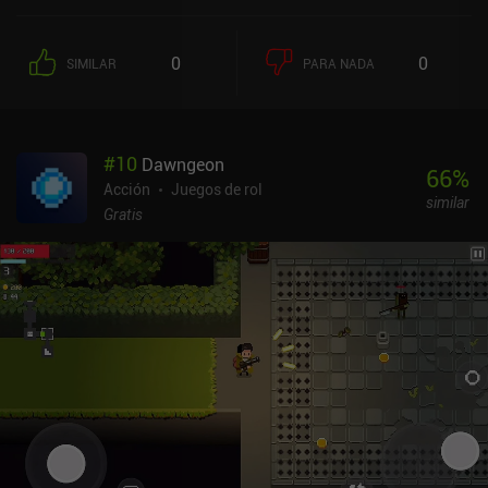
0
0
SIMILAR
PARA NADA
#
10
Dawngeon
66
%
Acción
Juegos de rol
similar
Gratis