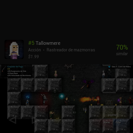
agita, se enfada y se decepciona, lo que nos lleva a preguntarnos si
realmente deberíamos escuchar algo de lo que tiene que decir.
Explorar estos secretos ocultos y descubrir la verdad es una parte
esencial del juego.ICEY es un juego premium de 2,99 $ sin
anuncios ni iAP adicionales. A pesar de sus animaciones algo
aburridas y su argumento mal escrito, ofrece una experiencia de
juego sólida para los amantes de la acción de lucha trepidante con
#
5
Tallowmere
efectos visuales de gran riqueza.
70
%
Acción
Rastreador de mazmorras
similar
$1.99