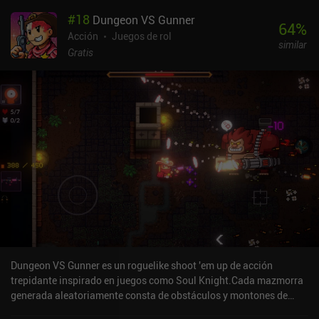
automáticamente al pulsar el botón de ataque. Además, la
#
18
Dungeon VS Gunner
mayoría de los enemigos tienen ataques distintos que nos obligan
64
%
a estar alerta. No podemos limitarnos a pulsar el botón de ataque
Acción
Juegos de rol
similar
y esperar lo mejor. Esto, unido a las animaciones de las
Gratis
habilidades del juego y a los efectos que se producen cuando nos
golpean, hace que el combate resulte estupendo. Cuando morimos,
volvemos a nuestro campamento, donde podemos subir de nivel a
nuestro personaje, equiparnos con nuevo equipo, desbloquear
nuevas habilidades y mejorar nuestras estadísticas. Toda esta
progresión es permanente, lo que nos permite llegar más lejos en
la siguiente partida. Endless Wander se monetiza mediante
anuncios incentivados para obtener recompensas extra, e iAPs
para dos clases de personaje adicionales, un pase de batalla,
moneda premium y un pack mensual que elimina los anuncios
durante 30 días. Estas compras te permiten progresar más rápido,
pero no parecen necesarias en absoluto. Por desgracia, los dos
personajes adicionales son bastante caros, 6,99 $ cada uno.
Dungeon VS Gunner es un roguelike shoot 'em up de acción
trepidante inspirado en juegos como Soul Knight.Cada mazmorra
generada aleatoriamente consta de obstáculos y montones de
monstruos y jefes a los que derrotamos usando una variedad de