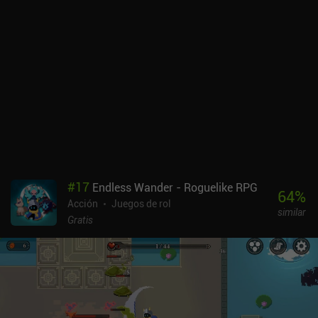
actualizarlas para mejorar sus estadísticas y desbloquear más
habilidades. La progresión permanente viene en forma de mejoras
de estadísticas que compramos en una tienda entre partida y
partida. También rescatamos poco a poco a personajes que
desbloquean nuevas características en nuestra base. Mi mayor
decepción con el juego es su gran repetitividad. En lugar de niveles
generados proceduralmente, tenemos un conjunto limitado de
ubicaciones prediseñadas que rápidamente se vuelven aburridas.
Otro problema es la escasa compatibilidad con los mandos, ya que
muchos modelos no funcionan, a pesar de las afirmaciones del
desarrollador. Por desgracia, los controles táctiles no son
cómodos, y los constantes fallos de pulsación en el fragor de la
#
17
Endless Wander - Roguelike RPG
batalla a menudo nos cuestan la vida. Skul: The Hero Slayer es un
64
%
Acción
Juegos de rol
juego premium de 7,99 $ sin anuncios ni iAPs. A pesar del molesto
similar
lag y la falta de respuesta de los controles, el juego sigue
Gratis
ofreciendo un gran entretenimiento a los fans de los juegos de
plataformas de acción. Esperemos que estos problemas se
solucionen en el futuro.