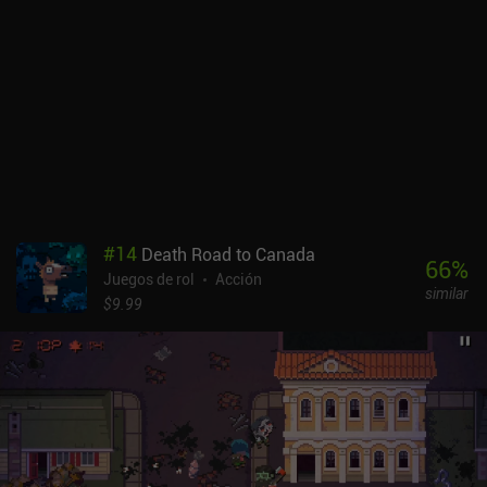
sistema de rangos en el que puntuamos más cuanto más
movimientos únicos lanzamos durante el combate.El estilo
artístico es magnífico, con fondos muy detallados, bandas
sonoras increíbles y bonitos efectos visuales y sonoros. Aunque
sólo vemos siluetas de los personajes, sus movimientos basados
en la física son fluidos y realistas. Además, cada golpe se conecta
correctamente y cae con fuerza, haciendo que lo que vemos y
experimentamos en la pantalla sea muy creíble.A diferencia de su
homólogo free-to-play, Shadow Fight 2: Special Edition es un
juego premium de 4,99 $. No tiene un sistema de energía y es
mucho más generoso a la hora de recompensar a los jugadores
#
14
Death Road to Canada
con moneda del juego, lo que facilita la compra del costoso equipo
66
%
Juegos de rol
Acción
premium y hace que los iAP para moneda adicional sean
similar
completamente innecesarios. Si te gustan los juegos de lucha,
$9.99
debes probar Shadow Fight, uno de los mejores para móvil.