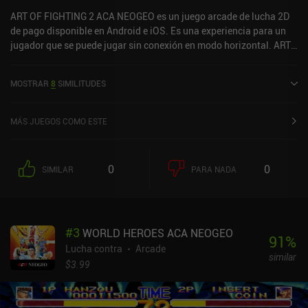
ART OF FIGHTING 2 ACA NEOGEO es un juego arcade de lucha 2D
de pago disponible en Android e iOS. Es una experiencia para un
jugador que se puede jugar sin conexión en modo horizontal. ART
OF FIGHTING 2 ACA NEOGEO se lanzó en diciembre de 2022 y tiene
una valoración actual de 5 sobre 5,0 en Google Play y de 3,8 sobre
MOSTRAR
8
SIMILITUDES
5,0 en la App Store de iOS.
MÁS JUEGOS COMO ESTE
0
0
SIMILAR
PARA NADA
#
3
WORLD HEROES ACA NEOGEO
91
%
Lucha contra
Arcade
similar
$3.99