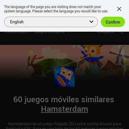
The language of the page you are visiting does not match your
system language. Please select the language you would like to use.
English
Confirm
Hamsterdam
Juegos similares
Compartir
60 juegos móviles similares
Hamsterdam
Hamsterdam es un juego Pagado 2D Lucha contra Arcade para
Android y iOS. ¡Esta es una lista de los 60 mejores juegos móviles