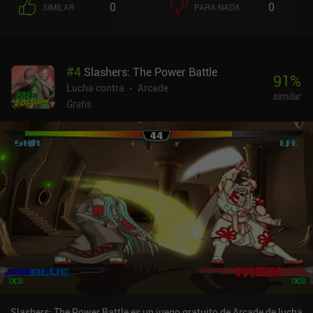
0
0
SIMILAR
PARA NADA
#
4
Slashers: The Power Battle
91
%
Lucha contra
Arcade
similar
Gratis
Slashers: The Power Battle es un juego gratuito de Arcade de lucha