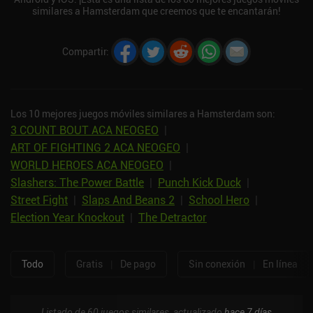
similares a Hamsterdam que creemos que te encantarán!
Compartir
:
Los 10 mejores juegos móviles similares a Hamsterdam son:
3 COUNT BOUT ACA NEOGEO
|
ART OF FIGHTING 2 ACA NEOGEO
|
WORLD HEROES ACA NEOGEO
|
Slashers: The Power Battle
|
Punch Kick Duck
|
Street Fight
|
Slaps And Beans 2
|
School Hero
|
Election Year Knockout
|
The Detractor
Todo
Gratis
|
De pago
Sin conexión
|
En línea
Listado de 60 juegos similares, actualizado
hace 7 días