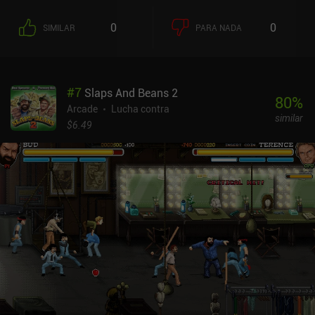
0
0
SIMILAR
PARA NADA
#
7
Slaps And Beans 2
80
%
Arcade
Lucha contra
similar
$6.49