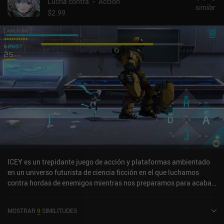
Lucha contra
Acción
similar
$2.99
ICEY es un trepidante juego de acción y plataformas ambientado
en un universo futurista de ciencia ficción en el que luchamos
contra hordas de enemigos mientras nos preparamos para acabar
con un poderoso señor del crimen.Para lograr nuestro objetivo,
recorremos atmosféricos mapas de desplazamiento lateral en 2D
MOSTRAR
9
SIMILITUDES
para luchar contra los enemigos saltando, esquivando y utilizando