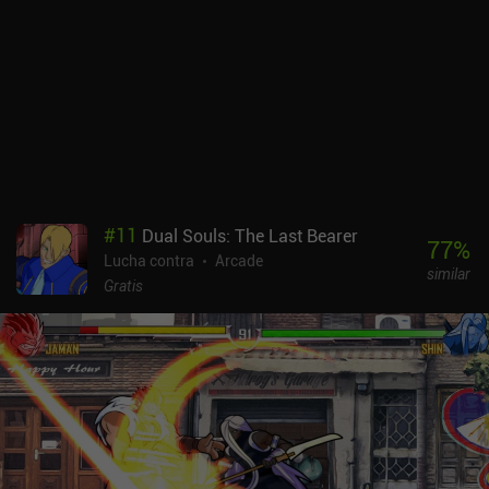
mejor los distintos sistemas. Aunque el tema humorístico, la
divertida actuación de voz y la acción rápida hacen que las
primeras partes del juego sean emocionantes, por desgracia sólo
hay tres capítulos, y todos se pueden completar con bastante
rapidez. La rejugabilidad también deja que desear, ya que las
carreras no varían mucho debido a la falta de potenciadores y
objetos únicos. El Detractor se monetiza mediante anuncios
forzados e incentivados, e iAPs para conseguir oro que también
eliminan los anuncios. Es un juego con una base sólida que, en
última instancia, se queda corto a la hora de ofrecer una
#
11
Dual Souls: The Last Bearer
experiencia totalmente pulida. Pero sigue siendo agradable
77
%
Lucha contra
Arcade
jugarlo al menos una vez.
similar
Gratis