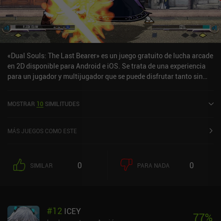
«Dual Souls: The Last Bearer» es un juego gratuito de lucha arcade
en 2D disponible para Android e iOS. Se trata de una experiencia
para un jugador y multijugador que se puede disfrutar tanto sin
conexión como en línea en modo horizontal. Ha recibido una
valoración de un usuario de la comunidad de MiniReview. Dual
MOSTRAR
10
SIMILITUDES
Souls: The Last Bearer se lanzó en mayo de 2013 y tiene
actualmente una puntuación de 4,4 sobre 5,0 en Google Play y de
4,8 sobre 5,0 en la App Store de iOS.
MÁS JUEGOS COMO ESTE
0
0
SIMILAR
PARA NADA
#
12
ICEY
77
%