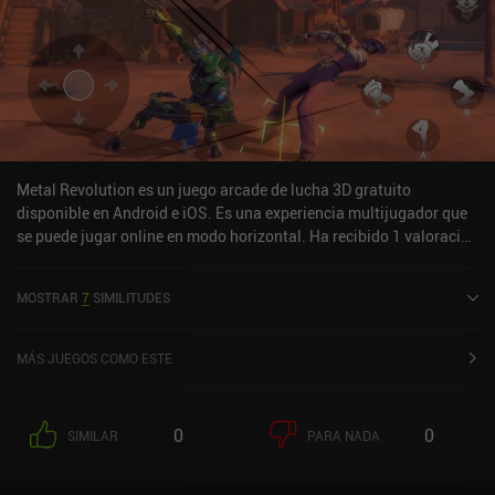
Metal Revolution es un juego arcade de lucha 3D gratuito
disponible en Android e iOS. Es una experiencia multijugador que
se puede jugar online en modo horizontal. Ha recibido 1 valoración
de usuario de la comunidad MiniReview. Metal Revolution se lanzó
en mayo de 2021 y tiene una valoración actual de 4,2 sobre 5,0 en
MOSTRAR
7
SIMILITUDES
Google Play.
MÁS JUEGOS COMO ESTE
0
0
SIMILAR
PARA NADA