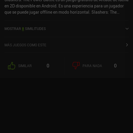
en 2D disponible en Android. Es una experiencia para un jugador
que se puede jugar offline en modo horizontal. Slashers: The
Power Battle se lanzó en abril de 2020 y tiene una valoración
actual de 4,5 sobre 5,0 en Google Play.
MOSTRAR
8
SIMILITUDES
MÁS JUEGOS COMO ESTE
0
0
SIMILAR
PARA NADA