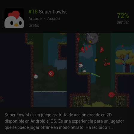
#
18
Super Fowlst
72
%
Arcade
Acción
similar
Gratis
Super Fowlst es un juego gratuito de acción arcade en 2D
disponible en Android e iOS. Es una experiencia para un jugador
que se puede jugar offline en modo retrato. Ha recibido 1
valoración de usuario de la comunidad MiniReview. Super Fowlst