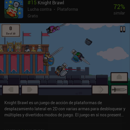
#
15
Knight Brawl
pergaminos de equipo que se usan para mejorar nuestro equipo.
72
%
Combinar dos piezas similares también aumenta su rango y
Lucha contra
Plataforma
similar
desbloquea ventajas adicionales, pero todos estos sistemas son
Gratis
bastante habituales en los RPG. Recoger equipo y pergaminos es
un poco pesado, pero el juego ofrece una gran variedad de formas
de mitigar esta molestia, siempre que estés dispuesto a pagar.
Aparte de vender moneda del juego y llaves de cajas de botín,
Shades nos bombardea literalmente con todo tipo de ofertas
especiales, para que siempre tengamos algo que comprar.
También podemos ver anuncios para conseguir bonificaciones.
Afortunadamente, no necesitamos estrictamente comprar nada,
pero el sistema de energía es bastante molesto. A pesar de la
repetitiva jugabilidad y la agresiva monetización, el mero placer de
encontrarse con personajes conocidos, presenciar la expansión de
la historia y redescubrir el excepcional sistema de combate de
Shadow Fight 2 hicieron que la experiencia fuera realmente
agradable.
Knight Brawl es un juego de acción de plataformas de
desplazamiento lateral en 2D con varias armas para desbloquear y
múltiples y divertidos modos de juego. El juego en sí nos presenta
tres misiones a la vez, algunas de las cuales requieren que
juguemos un modo desafío, un modo supervivencia o un modo