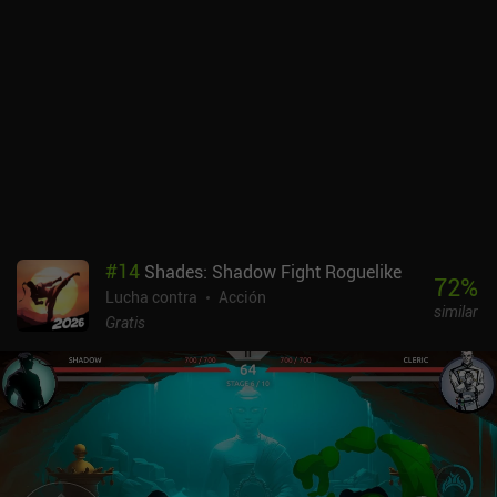
protegernos consume nuestra energía, no podemos limitarnos a
machacar botones sin sentido y esperar ganar. Sin embargo, las
cosas se vuelven totalmente caóticas durante los combates más
grandes de 10 contra 10. Progresamos adquiriendo equipo en
combate o en tiendas, e invirtiendo puntos de estadísticas que no
sólo afectan al combate, sino también a nuestras interacciones
con los PNJ. Pero lo más interesante es que, mientras recorremos
el mapa, podemos ver cómo otras facciones comercian y libran
guerras, lo que hace que el mundo parezca realmente vivo. El juego
es todavía un poco tosco, pero es una experiencia muy agradable
con un gran potencial y actualizaciones frecuentes. Mi única
#
14
Shades: Shadow Fight Roguelike
frustración fue no poder escapar fácilmente cuando me atacaban
72
%
Lucha contra
Acción
enemigos más fuertes. Si no tenemos suficientes monedas,
similar
debemos luchar, perder y cargar una partida guardada antigua.
Gratis
Blades of Deceron se monetiza mediante anuncios forzados, que
pueden eliminarse mediante un único iAP de 3,99 $. Si te gustan
los simuladores de lucha RPG medievales, este juego ofrece un
giro único y entretenido al género.