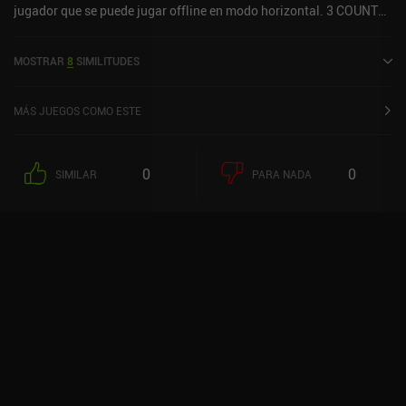
jugador que se puede jugar offline en modo horizontal. 3 COUNT
BOUT ACA NEOGEO se lanzó en julio de 2023 y tiene una
valoración actual de 4,2 sobre 5,0 en iOS App Store.
MOSTRAR
8
SIMILITUDES
MÁS JUEGOS COMO ESTE
0
0
SIMILAR
PARA NADA