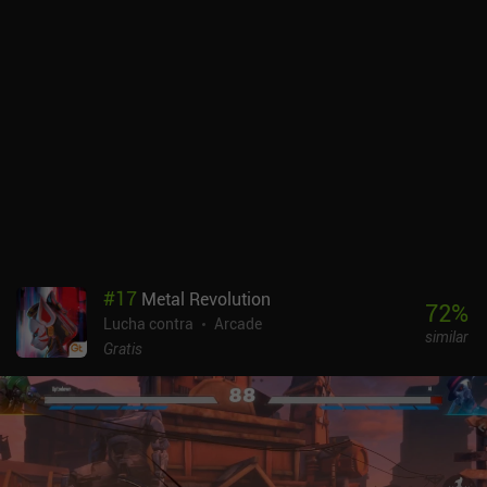
espectaculares movimientos, y recompensándonos con monedas y
objetos curativos lanzados al suelo, o pesadas rocas - en la
cabeza de nuestros enemigos. Y si ganamos suficiente fama, los
mismísimos dioses pueden contemplarnos, concediéndonos el
poderoso impulso temporal.Entre batalla y batalla aprendemos
nuevas habilidades y gastamos las monedas que tanto nos ha
costado ganar en adquirir mejor equipo, comprar mejoras
temporales para la siguiente batalla, abastecernos de
consumibles o hacer ofrendas a los dioses. En algún momento
podemos incluso comprar un animal de compañía, para que luche
a nuestro lado.Al final, alcanzamos el nivel máximo y compramos
todo el mejor equipo, y ahora tenemos que confiar en la habilidad y
la rapidez de reflejos para seguir siendo eficientes. Me gusta cómo
#
17
Metal Revolution
cada enemigo requiere un enfoque específico, lo que nos obliga a
72
%
Lucha contra
Arcade
estudiar distintos movimientos en lugar de hacer spam con uno
similar
solo. Incluso tenemos que redistribuir nuestros puntos de
Gratis
habilidad antes de ciertas batallas para adaptarnos mejor a sus
especificidades.Story of a Gladiator es un juego premium de 2,99 $
sin anuncios ni iAP. Aunque se hace repetitivo con el tiempo,
consigue terminar antes de aburrir. Si te gustan los juegos de
acción trepidante, no dejes de probarlo.