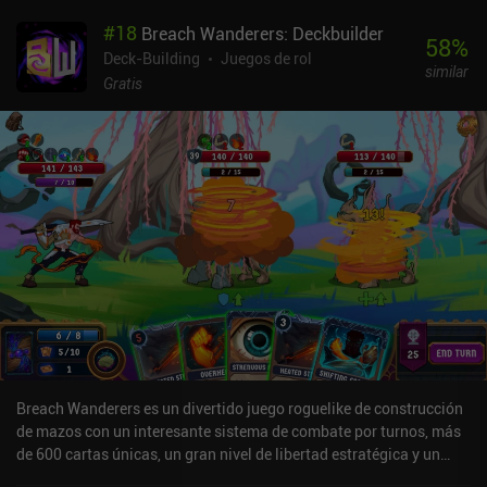
lugareños no soportan tenernos cerca. Tendremos que buscar por
#
18
Breach Wanderers: Deckbuilder
todos los rincones, comerciar, mendigar o robar a viajeros
58
%
desventurados, entrar en casas abandonadas y proteger
Deck-Building
Juegos de rol
similar
cuidadosamente nuestras menguantes provisiones y nuestra
Gratis
propia vida de unos enemigos que nos superan en número.Hacer
todo esto hará que nuestras estadísticas principales suban de
nivel y nos enseñará habilidades útiles. Sin embargo, nuestro
rasgo más fuerte es la capacidad de fabricar materiales útiles,
comida, armas y armaduras a partir de las cosas que recogemos
por el camino; con el tiempo, mejoraremos nuestras estaciones de
trabajo para tener acceso a aún más recetas de fabricación.A
pesar de los encuentros aleatorios, la línea argumental principal
sigue siendo la misma, lo que significa que estamos obligados a
procesar los mismos acontecimientos cruciales de la historia en el
orden definido. Esto puede perjudicar un poco la rejugabilidad,
pero, afortunadamente, podemos empezar la nueva partida con
una de las múltiples clases desbloqueables que proporcionan
diferentes bonificaciones y pueden afectar significativamente al
Breach Wanderers es un divertido juego roguelike de construcción
estilo de juego general.Home Behind es un juego premium de 2,99
de mazos con un interesante sistema de combate por turnos, más
$. A pesar de su repetitividad y de su gran factor aleatorio, que
de 600 cartas únicas, un gran nivel de libertad estratégica y un
puede llevarnos a una muerte súbita incluso en circunstancias
montón de eventos aleatorios.Parte de lo que distingue al juego es