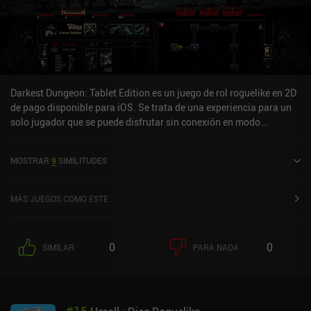
Darkest Dungeon: Tablet Edition es un juego de rol roguelike en 2D
de pago disponible para iOS. Se trata de una experiencia para un
solo jugador que se puede disfrutar sin conexión en modo
horizontal. Ha recibido una valoración de un usuario de la
comunidad de MiniReview. Darkest Dungeon: Tablet Edition se
MOSTRAR
9
SIMILITUDES
lanzó en agosto de 2017 y tiene actualmente una puntuación de
3,4 sobre 5,0 en la App Store de iOS.
MÁS JUEGOS COMO ESTE
0
0
SIMILAR
PARA NADA