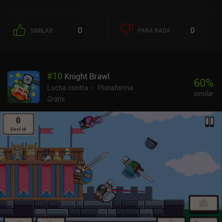
mejoras, llamadas "Sombras". Estas van desde aburridos
aumentos de estadísticas hasta espectaculares habilidades que
incluyen explosivos sincronizados, auras de fuego, escudos
0
0
SIMILAR
PARA NADA
protectores y rayos. Y como algunos Sombras tienen fuertes
sinergias con otros, completar una misión es mucho más fácil si
pensamos bien cuáles elegimos, en lugar de limitarnos a elegir el
más poderoso. Ganar batallas nos recompensa con dinero y
#
10
Knight Brawl
pergaminos de equipo que se usan para mejorar nuestro equipo.
60
%
Combinar dos piezas similares también aumenta su rango y
Lucha contra
Plataforma
similar
desbloquea ventajas adicionales, pero todos estos sistemas son
Gratis
bastante habituales en los RPG. Recoger equipo y pergaminos es
un poco pesado, pero el juego ofrece una gran variedad de formas
de mitigar esta molestia, siempre que estés dispuesto a pagar.
Aparte de vender moneda del juego y llaves de cajas de botín,
Shades nos bombardea literalmente con todo tipo de ofertas
especiales, para que siempre tengamos algo que comprar.
También podemos ver anuncios para conseguir bonificaciones.
Afortunadamente, no necesitamos estrictamente comprar nada,
pero el sistema de energía es bastante molesto. A pesar de la
repetitiva jugabilidad y la agresiva monetización, el mero placer de
encontrarse con personajes conocidos, presenciar la expansión de
la historia y redescubrir el excepcional sistema de combate de