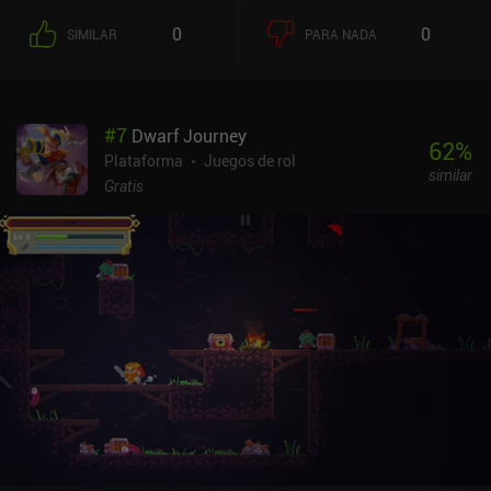
bloquear en el momento justo nos permite parar los ataques
0
0
SIMILAR
PARA NADA
entrantes, lo que reduce la "Postura" del enemigo. Una vez que la
postura se ha reducido por completo, el enemigo queda aturdido
durante unos segundos. El modo de juego principal consiste en
una serie de fases de una pantalla que contienen unos pocos
#
7
Dwarf Journey
enemigos cada una, con jefes cada cinco y diez fases. Cada vez
62
%
que subimos de nivel derrotando enemigos, podemos elegir una de
Plataforma
Juegos de rol
similar
las tres habilidades disponibles que duran hasta que morimos, lo
Gratis
que nos permite hacernos más fuertes gradualmente. Luchamos
hasta que morimos y, entre muerte y muerte, podemos equiparnos
o mejorar el botín que encontremos durante el combate, o gastar
oro para desbloquear nuevas mejoras de estadísticas
permanentes al azar y, con suerte, progresar más la próxima vez,
de forma muy parecida a Archero. Ronin: The Last Samurai se
monetiza a través de anuncios incentivados para revivir una vez,
un sistema de energía que limita la duración de nuestra sesión de
juego, e iAPs para una moneda premium utilizada para adquirir
instantáneamente nuevo botín, comprar pergaminos de forja
utilizados para mejorar el equipo, y obtener más energía. Si
puedes vivir con la monetización y jugar 30-40 minutos seguidos,
el juego ofrece una experiencia de combate divertida y desafiante