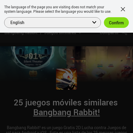
The language of the page you are visiting does not match your
system language. Please select the language you would like to use.
English
Confirm
Bangbang Rabbit!
Juegos similares
Compartir
25 juegos móviles similares
Bangbang Rabbit!
Bangbang Rabbit! es un juego Gratis 2D Lucha contra Juegos de
rol para Android y iOS. ¡Esta es una lista de los 25 mejores juegos