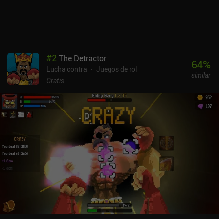
permiten hacernos más fuertes más rápido. El juego se monetiza
de forma muy parecida a Archero, pero la experiencia de juego en
sí me pareció más entretenida. Se puede jugar gratis siempre que
no te importe la dificultad.
#
2
The Detractor
64
%
Lucha contra
Juegos de rol
similar
Gratis