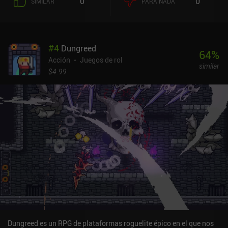
0
0
SIMILAR
PARA NADA
obtenemos una nueva habilidad o un modificador de elemento.
Podemos equipar 3 de estas habilidades a la vez, y cada una puede
tener un modificador asociado. Estos modificadores se activan
automáticamente al pulsar el botón de ataque. Además, la
#
4
Dungreed
mayoría de los enemigos tienen ataques distintos que nos obligan
64
%
a estar alerta. No podemos limitarnos a pulsar el botón de ataque
Acción
Juegos de rol
similar
y esperar lo mejor. Esto, unido a las animaciones de las
$4.99
habilidades del juego y a los efectos que se producen cuando nos
golpean, hace que el combate resulte estupendo. Cuando morimos,
volvemos a nuestro campamento, donde podemos subir de nivel a
nuestro personaje, equiparnos con nuevo equipo, desbloquear
nuevas habilidades y mejorar nuestras estadísticas. Toda esta
progresión es permanente, lo que nos permite llegar más lejos en
la siguiente partida. Endless Wander se monetiza mediante
anuncios incentivados para obtener recompensas extra, e iAPs
para dos clases de personaje adicionales, un pase de batalla,
moneda premium y un pack mensual que elimina los anuncios
durante 30 días. Estas compras te permiten progresar más rápido,
pero no parecen necesarias en absoluto. Por desgracia, los dos
personajes adicionales son bastante caros, 6,99 $ cada uno.
Dungreed es un RPG de plataformas roguelite épico en el que nos