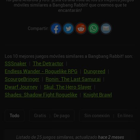
móviles similares a Bangbang Rabbit! que creemos que te
encantarán!
Compartir
:
Los 10 mejores juegos móviles similares a Bangbang Rabbit! son:
SSSnaker
|
The Detractor
|
Endless Wander - Roguelike RPG
|
Dungreed
|
ScourgeBringer
|
Ronin: The Last Samurai
|
Dwarf Journey
|
Skul: The Hero Slayer
|
Shades: Shadow Fight Roguelike
|
Knight Brawl
Todo
Gratis
|
De pago
Sin conexión
|
En línea
Listado de 25 juegos similares, actualizado
hace 2 meses