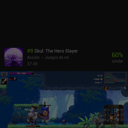
por 0,99 $. Es un juego de plataformas roguelite increíble y un gran
ejemplo de cómo inspirarse en un título existente sin dejar de
hacer algo único. Los fans del género, o cualquiera a quien le
gusten los juegos de acción con elementos RPG, disfrutarán sin
duda con este juego.
#
8
Skul: The Hero Slayer
60
%
Acción
Juegos de rol
similar
$7.49