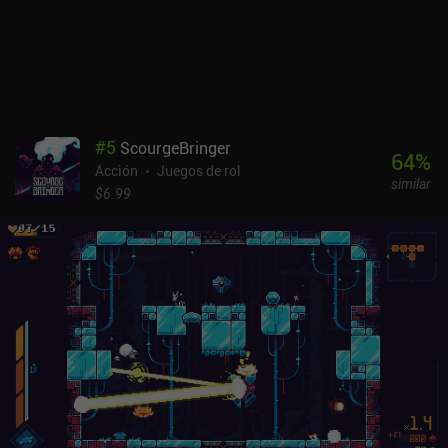
increíble cuando se juega con un mando, que añade un control
asombroso durante el combate. El único inconveniente es que la
función de apuntar automáticamente no es útil cuando se usa el
mando, y me he visto obligado a tocar la pantalla para algunas
cosas menores pero necesarias. Dungreed es un juego premium de
4,99 $ sin anuncios ni iAP, lo que lo convierte en una opción
fantástica. No te puedes equivocar con este juego, ya que la
#
5
ScourgeBringer
jugabilidad es muy divertida, los gráficos pixelados son geniales y
64
%
Acción
Juegos de rol
la música es increíble.
similar
$6.99