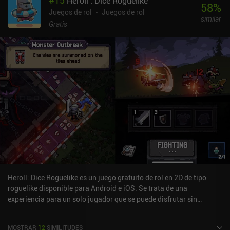
#
15
Heroll : Dice Roguelike
58
%
Juegos de rol
Juegos de rol
similar
Gratis
Heroll: Dice Roguelike es un juego gratuito de rol en 2D de tipo
roguelike disponible para Android e iOS. Se trata de una
experiencia para un solo jugador que se puede disfrutar sin
conexión en modo horizontal. Ha recibido 6 valoraciones de los
usuarios de la comunidad MiniReview. Heroll: Dice Roguelike se
MOSTRAR
12
SIMILITUDES