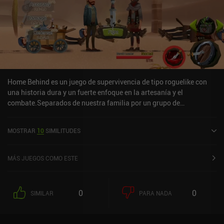
Home Behind es un juego de supervivencia de tipo roguelike con
una historia dura y un fuerte enfoque en la artesanía y el
combate.Separados de nuestra familia por un grupo de
extremistas hambrientos de guerra, debemos aventurarnos en un
peligroso viaje a través de una patria devastada en busca de
MOSTRAR
10
SIMILITUDES
nuestra hija desaparecida. Nuestras necesidades básicas se
presentan en forma de medidores de salud, estado de ánimo,
hambre y sed, que debemos mantener constantemente en valores
MÁS JUEGOS COMO ESTE
suficientes para seguir con vida. Además, las fuerzas enemigas, en
constante avance, nos mantienen en movimiento.Sobrevivir
supondrá un serio problema, ya que los recursos son escasos y los
0
0
SIMILAR
PARA NADA
peligros numerosos: durante nuestros viajes veremos desiertos sin
agua con lobos hambrientos, ciudades bombardeadas con
fanáticos celosos y campos de refugiados donde los agresivos