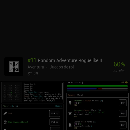
repente las hacen todas muy fáciles. El movimiento es de primera
clase, y el juego en sí muy agradable. Con mejores niveles y
progresión, podría haber sido un juego increíble, no sólo un buen
juego para móviles. Knight Brawl es free-to-play y se siente como
tal. Hay anuncios forzados después de cada partida y anuncios
incentivados para conseguir monedas extra. Con reintentos
interminables, niveles cortos y un alto nivel de dificultad inicial, los
anuncios arruinan las primeras partes del juego. En iOS, todos los
anuncios se pueden eliminar mediante un único iAP de 1,99 $, pero
por desgracia, esta opción no está disponible en Android.
#
11
Random Adventure Roguelike II
60
%
Aventura
Juegos de rol
similar
$1.99