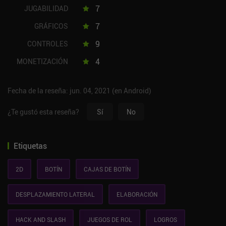
7
JUGABILIDAD
7
GRÁFICOS
9
CONTROLES
4
MONETIZACIÓN
Fecha de la reseña: jun. 04, 2021 (en Android)
¿Te gustó esta reseña?
Sí
No
Etiquetas
2D
BOTÍN
CAJAS DE BOTÍN
DESPLAZAMIENTO LATERAL
ELABORACIÓN
HACK AND SLASH
JUEGOS DE ROL
LOGROS