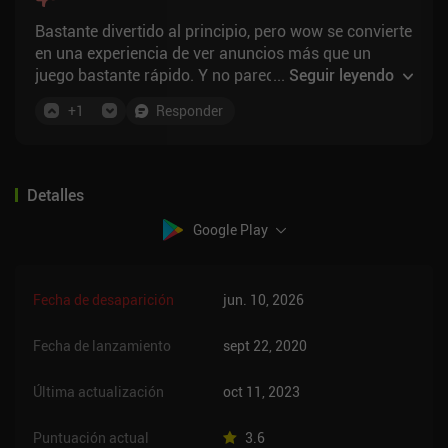
Bastante divertido al principio, pero wow se convierte
en una experiencia de ver anuncios más que un
juego bastante rápido. Y no parece tan profundo de
...
Seguir leyendo
un juego, así que desinstalado después de menos de
+
1
Responder
un día de juego.
Detalles
Google Play
Fecha de desaparición
jun. 10, 2026
Fecha de lanzamiento
sept 22, 2020
Última actualización
oct 11, 2023
Puntuación actual
3.6