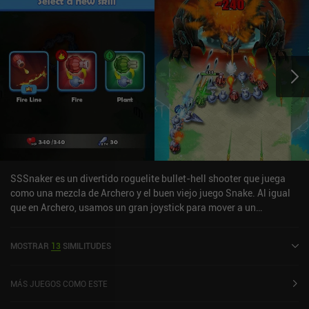
SSSnaker es un divertido roguelite bullet-hell shooter que juega
como una mezcla de Archero y el buen viejo juego Snake. Al igual
que en Archero, usamos un gran joystick para mover a un
personaje que dispara automáticamente por pequeños niveles
llenos de enemigos y trampas. Pero en este juego, nuestro
MOSTRAR
13
SIMILITUDES
personaje es una serpiente que crece cada vez que recogemos un
objeto que a veces dejan caer los enemigos. Cada sección de la
serpiente dispara a los enemigos, así que al crecer más,
MÁS JUEGOS COMO ESTE
aumentamos el número de balas disparadas. Cuando subimos de
nivel, también podemos elegir uno de los tres potenciadores