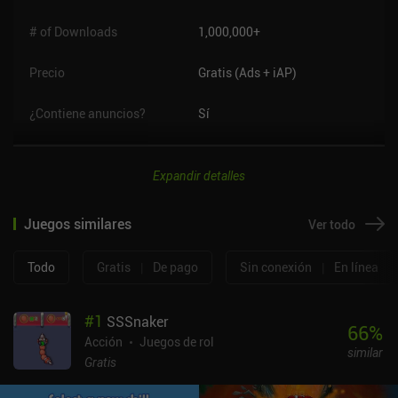
# of Downloads
1,000,000+
Precio
Gratis (Ads + iAP)
¿Contiene anuncios?
Sí
Expandir detalles
Juegos similares
Ver todo
Todo
Gratis
|
De pago
Sin conexión
|
En línea
#
1
SSSnaker
66
%
Acción
Juegos de rol
similar
Gratis