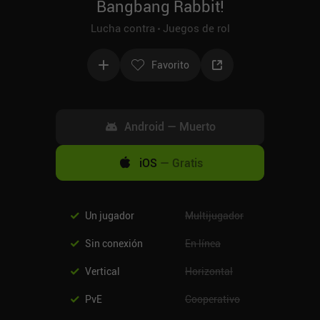
Bangbang Rabbit!
Lucha contra
Juegos de rol
Favorito
Android
—
Muerto
iOS
—
Gratis
Un jugador
Multijugador
Sin conexión
En línea
Vertical
Horizontal
PvE
Cooperativo