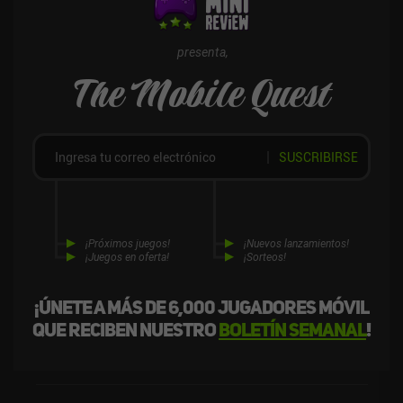
juego premium de 4,99 $ sin anuncios ni iAP.Su aleatoriedad crea
un alto nivel de rejugabilidad, y la abundancia de logros lleva un
buen rato completarlo. Incluso después de completarlo, se puede
presenta,
seguir disfrutando como juego ocasional, lo que lo hace perfecto
The Mobile Quest
para móviles.
SUSCRIBIRSE
¡Próximos juegos!
¡Nuevos lanzamientos!
¡Juegos en oferta!
¡Sorteos!
¡Únete a más de 6,000 jugadores móvil
que reciben nuestro
boletín semanal
!