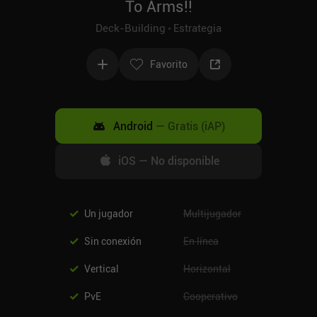
To Arms!!
Deck-Building
Estrategia
Favorito
Android
—
Gratis (iAP)
iOS
—
No disponible
Un jugador
Multijugador
Sin conexión
En línea
Vertical
Horizontal
PvE
Cooperativo