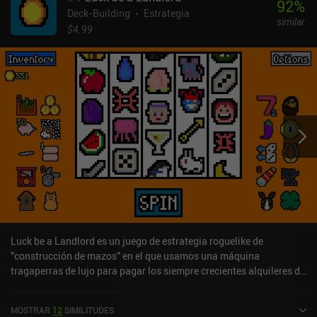
92
%
Deck-Building
Estrategia
similar
$4.99
Luck be a Landlord es un juego de estrategia roguelike de
"construcción de mazos" en el que usamos una máquina
tragaperras de lujo para pagar los siempre crecientes alquileres de
nuestro torcido casero.En cada turno, hacemos girar la máquina
tragaperras y recibimos un pago en función de los símbolos que
MOSTRAR
12
SIMILITUDES
muestre. Los símbolos se eligen al azar de nuestro limitado