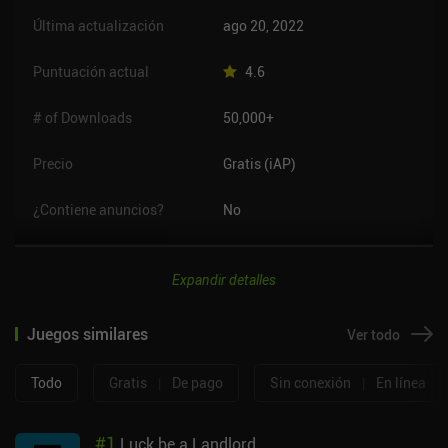
Última actualización
ago 20, 2022
Puntuación actual
4.6
# of Downloads
50,000+
Precio
Gratis (iAP)
¿Contiene anuncios?
No
Expandir detalles
Juegos similares
Ver todo
Todo
Gratis
|
De pago
Sin conexión
|
En línea
#
1
Luck be a Landlord