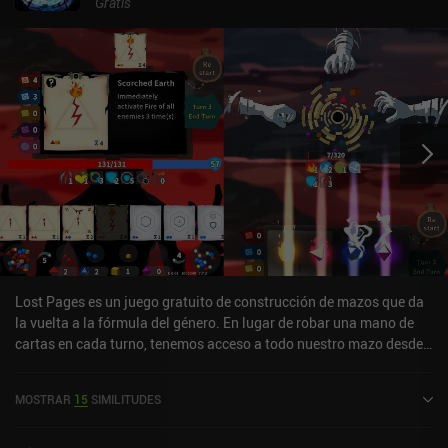
Gratis
Lost Pages es un juego gratuito de construcción de mazos que da
la vuelta a la fórmula del género. En lugar de robar una mano de
cartas en cada turno, tenemos acceso a todo nuestro mazo desde
el principio, pero debemos robar los recursos necesarios para
jugarlas. Los recursos que necesitamos vienen en cuatro colores
MOSTRAR
15
SIMILITUDES
diferentes y, en cada turno, robamos cinco para nuestra mano y los
gastamos jugando los hechizos más adecuados. Aunque algunos