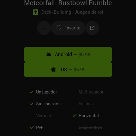
Meteorfall: Rustbowl Rumble
Deck-Building
Juegos de rol
Favorito
Android
—
$6.99
iOS
—
$6.99
Un jugador
Multijugador
Sin conexión
En línea
Vertical
Horizontal
PvE
Cooperativo