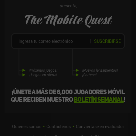
juego de "servicio en vivo", Lost Pages sigue siendo un buen
presenta,
rompecabezas que pone a prueba nuestro intelecto.
The Mobile Quest
SUSCRIBIRSE
¡Próximos juegos!
¡Nuevos lanzamientos!
¡Juegos en oferta!
¡Sorteos!
¡Únete a más de 6,000 jugadores móvil
que reciben nuestro
boletín semanal
!
Quiénes somos
Contáctenos
Conviértase en evaluador