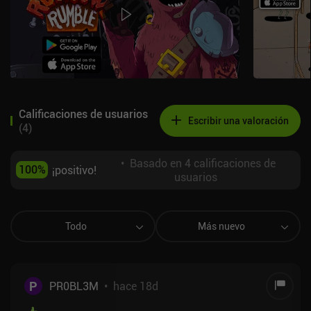
Calificaciones de usuarios
Escribir una valoración
(
4
)
•
Basado en 4 calificaciones de
100
%
¡positivo!
usuarios
Todo
Más nuevo
P
PR0BL3M
•
hace 18d