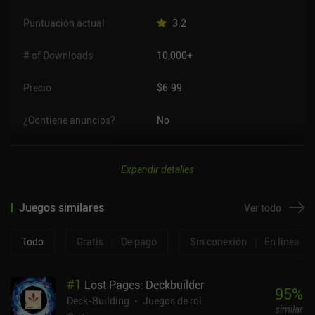
Puntuación actual
3.2
# of Downloads
10,000+
Precio
$6.99
¿Contiene anuncios?
No
Expandir detalles
Juegos similares
Ver todo
Todo
Gratis
|
De pago
Sin conexión
|
En línea
#
1
Lost Pages: Deckbuilder
95
%
Deck-Building
Juegos de rol
similar