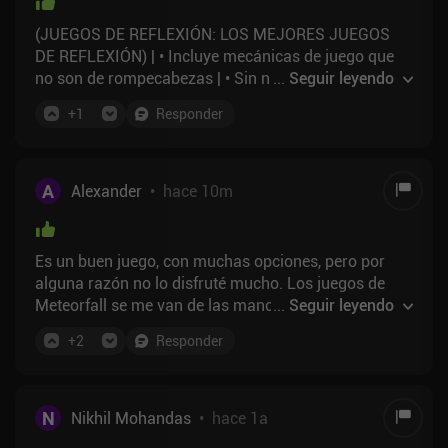
(JUEGOS DE REFLEXIÓN: LOS MEJORES JUEGOS
DE REFLEXIÓN) | • Incluye mecánicas de juego que
no son de rompecabezas | • Sin narrativa o con una
...
Seguir leyendo
narrativa mínima | • Sin requisitos de tiempo ni
+
1
Responder
destreza | • Algunos elementos de azar | • Basados en
cuadrículas
A
Alexander
•
hace 10m
Es un buen juego, con muchas opciones, pero por
alguna razón no lo disfruté mucho. Los juegos de
Meteorfall se me van de las manos, Journeys me lo
...
Seguir leyendo
pasé genial, jugué un rato a Krumitz Tale, pero
+
2
Responder
abandoné Rumble tras un par de partidas... Al menos
la estética tonta es de primera, como siempre.
N
Nikhil Mohandas
•
hace 1a