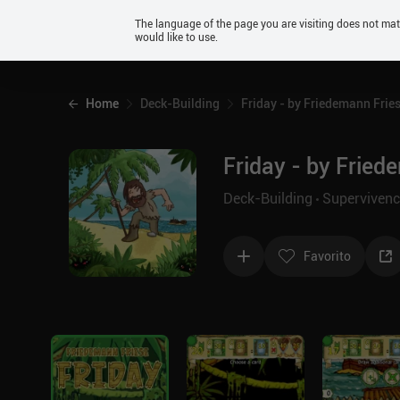
Android
The language of the page you are visiting does not ma
would like to use.
iOS
Home
Deck-Building
Friday - by Friedemann Frie
Friday - by Fried
Deck-Building
Supervivenc
Favorito