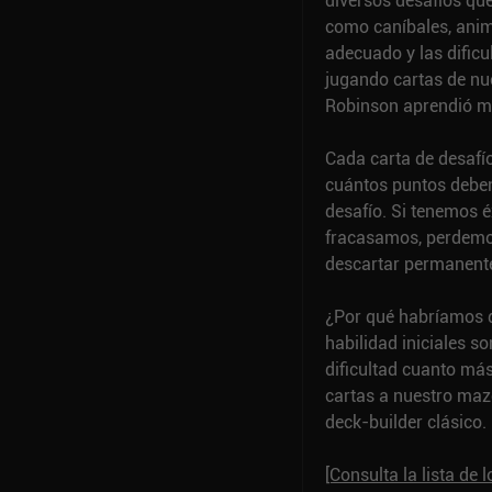
diversos desafíos que
como caníbales, anim
adecuado y las dificu
jugando cartas de nu
Robinson aprendió mie
Cada carta de desafí
cuántos puntos deben
desafío. Si tenemos é
fracasamos, perdemos
descartar permanente
¿Por qué habríamos d
habilidad iniciales s
dificultad cuanto má
cartas a nuestro maz
deck-builder clásico.
[Consulta la lista de