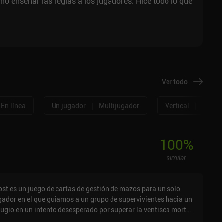
no enseñar las reglas a los jugadores. Hice todo lo que
Ver todo
|
|
En línea
Un jugador
Multijugador
Vertical
Horizo
100
%
similar
ost es un juego de cartas de gestión de mazos para un solo
gador en el que guiamos a un grupo de supervivientes hacia un
fugio en un intento desesperado por superar la ventisca mortal
e nos persigue. Comenzando con un mazo de cartas que