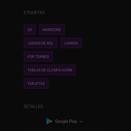
ETIQUETAS
2D
HARDCORE
JUEGOS DE ROL
LOGROS
POR TURNOS
TABLAS DE CLASIFICACIÓN
TARJETAS
DETALLES
Google Play