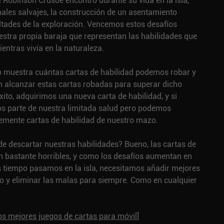
 Robinson Crusoe encontró durante su vida en la isla,
ales salvajes, la construcción de un asentamiento
ltades de la exploración. Vencemos estos desafíos
estra propia baraja que representan las habilidades que
ntras vivía en la naturaleza.
o muestra cuántas cartas de habilidad podemos robar y
 alcanzar estas cartas robadas para superar dicho
xito, adquirimos una nueva carta de habilidad, y si
 parte de nuestra limitada salud pero podemos
mente cartas de habilidad de nuestro mazo.
e descartar nuestras habilidades? Bueno, las cartas de
on bastante horribles, y como los desafíos aumentan en
s tiempo pasamos en la isla, necesitamos añadir mejores
o y eliminar las malas para siempre. Como en cualquier
 los mejores juegos de cartas para móvil
]