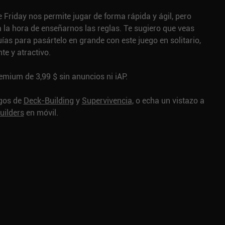
e Friday nos permite jugar de forma rápida y ágil, pero
 la hora de enseñarnos las reglas. Te sugiero que veas
as para pasártelo en grande con este juego en solitario,
te y atractivo.
emium de 3,99 $ sin anuncios ni iAP.
egos de
Deck-Building
y
Supervivencia
, o echa un vistazo a
uilders
en móvil.