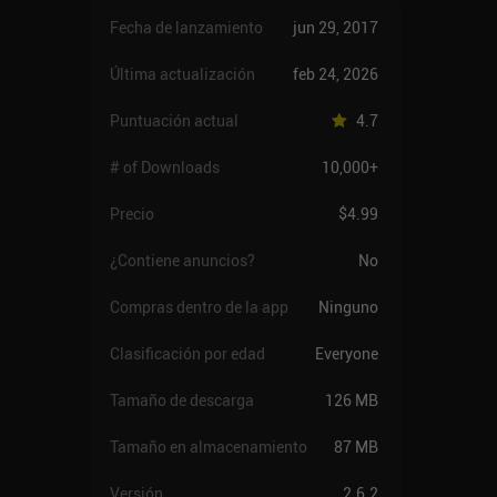
Fecha de lanzamiento
jun 29, 2017
Última actualización
feb 24, 2026
Puntuación actual
4.7
# of Downloads
10,000+
Precio
$4.99
¿Contiene anuncios?
No
Compras dentro de la app
Ninguno
Clasificación por edad
Everyone
Tamaño de descarga
126 MB
Tamaño en almacenamiento
87 MB
Versión
2.6.2