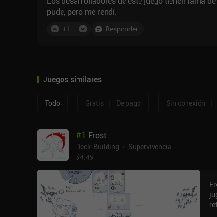
Los desarrolladores de este juego tienen fama de 
pude, pero me rendí.
+
1
Responder
Juegos similares
|
|
Todo
Gratis
De pago
Sin conexión
#
1
Frost
Deck-Building
Supervivencia
$4.49
Fr
ju
re
qu