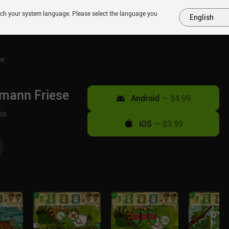
tch your system language. Please select the language you
English
MÁS
PRÓXIMOS
SIMILARES
COLECCIONES
TOP
se
emann Friese
Android
—
$4.99
ia
iOS
—
$3.99