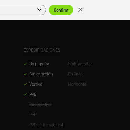
Confirm
Acceder
ES
ESPECIFICACIONES
Un jugador
Multijugador
Sin conexión
En línea
Vertical
Horizontal
PvE
Cooperativo
PvP
PvP en tiempo real