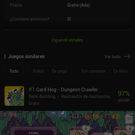
Precio
Gratis (Ads)
¿Contiene anuncios?
Sí
Expandir detalles
Juegos similares
Ver todo
Todo
Gratis
|
De pago
Sin conexión
|
En línea
#
1
Card Hog - Dungeon Crawler
97
%
Deck-Building
Rastreador de mazmorras
similar
Gratis