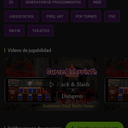
2D
GENERACIÓN DE PROCEDIMIENTOS
INDIE
JUEGOS DE ROL
PIXEL ART
POR TURNOS
PVE
SIN FIN
TARJETAS
Videos de jugabilidad