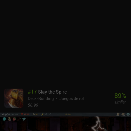
vender objetos innecesarios a cambio de salud y monedas o
comprar equipo y habilidades especiales que pueden dañar o
afectar de otro modo a las losetas de monstruos. Algunas
habilidades y poderes de los monstruos dependen incluso de cómo
estén colocadas las losetas en la cuadrícula, por lo que matar sin
sentido a todo lo que veamos no es la mejor estrategia.Después de
superar la mazmorra, podemos elegir una ventaja especial para
potenciar a nuestro héroe, y un nuevo objeto o loseta de habilidad
para añadir a nuestro "mazo" y que aparezca en las siguientes
mazmorras. Aunque los seis héroes disponibles tienen distintas
estadísticas, habilidades y fichas iniciales que permiten diferentes
estrategias, suele haber un único enfoque para cada personaje, lo
que hace que se vuelvan repetitivos con el tiempo.Meteorfall:
Krumit's Tale se vende por 6,99 $ con un único iAP de 1,99 $ para
desbloquear un personaje adicional. Puede que no atraiga a los
#
17
Slay the Spire
fans de las mecánicas "clásicas" de construcción de mazos, pero
89
%
Deck-Building
Juegos de rol
su variedad de modos de juego ofrece suficiente entretenimiento a
similar
los amantes de los juegos de puzles y los dungeon crawlers.
$6.99