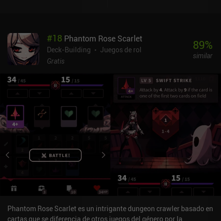
enemigos, manteniendo al mismo tiempo la defensa suficiente
para evitar recibir daño. Empezamos con cartas débiles pero
conseguimos otras mejores como recompensas de batalla,
#
18
Phantom Rose Scarlet
mejorando así nuestra baraja y preparándonos para retos cada
89
%
vez más difíciles.El juego contiene cuatro personajes, cada uno
Deck-Building
Juegos de rol
similar
con su propia baraja y un estilo de juego único. Hay múltiples
Gratis
formas de componer nuestro mazo, y las reliquias especiales que
recogemos por el camino influyen mucho en las cartas que
debemos incluir. La clave de la victoria está en encontrar las
sinergias de cartas perfectas e identificar correctamente las
oportunidades que nos brindan.Con unos efectos visuales
agradables, una música atmosférica y unos efectos de sonido
característicos, el port está ejecutado casi a la perfección. Sin
embargo, hay algunos problemas molestos con el arrastre, que
hacen que a veces se jueguen cartas equivocadas. El texto también
es pequeño y difícil de leer, y el elevado consumo de batería y RAM
puede convertirse en un problema para algunos. A pesar de estos
defectos, el juego proporciona incontables horas de juego de
calidad.Slay the Spire se vende por 9,99 $ tanto en iOS como en
Android. Aunque el juego ha dado lugar a innumerables clones y
Phantom Rose Scarlet es un intrigante dungeon crawler basado en
copias a lo largo de los años, sigue siendo el mejor representante
cartas que se diferencia de otros juegos del género por la