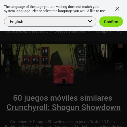
The language of the page you are visiting does not match your
system language. Please select the language you would like to use.
English
Confirm
Crunchyroll: Shogun Showdown
Juegos similares
Compartir
60 juegos móviles similares
Crunchyroll: Shogun Showdown
Crunchyroll: Shogun Showdown es un juego Gratis 2D Deck-
Building Juegos de rol para Android y iOS. ¡Esta es una lista de los