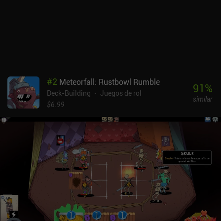
menudo más importante que infligir daño. Como en la mayoría de
los roguelites modernos, podemos comprar mejoras permanentes
después de cada partida, lo que es vital para sobrevivir a
encuentros más duros a medida que avanzamos. Los diálogos son
un poco horteras, la banda sonora, por lo demás buena, cansa al
cabo de un rato y las traducciones al inglés no son perfectas. Por
otro lado, el estilo pixel art me parece encantador y, aunque el
juego es un poco difícil, está bien equilibrado. Lost in Fantaland es
#
2
Meteorfall: Rustbowl Rumble
un juego premium de 4,99 $ sin anuncios ni iAP. A pesar de carecer
91
%
Deck-Building
Juegos de rol
de una historia real, el núcleo del juego es realmente atractivo y
similar
satisfactoriamente desafiante. Es una recomendación fácil para
$6.99
cualquier fan de la estrategia por turnos.