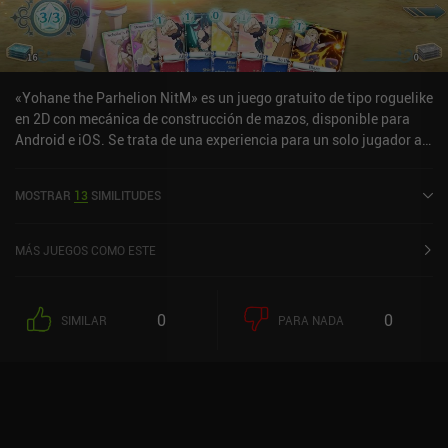
«Yohane the Parhelion NitM» es un juego gratuito de tipo roguelike
en 2D con mecánica de construcción de mazos, disponible para
Android e iOS. Se trata de una experiencia para un solo jugador a
la que se puede jugar en línea en modo horizontal. Yohane the
Parhelion NitM salió a la venta en septiembre de 2024 y cuenta
MOSTRAR
13
SIMILITUDES
actualmente con una valoración de 3,8 sobre 5,0 en Google Play y
de 3,3 sobre 5,0 en la App Store de iOS.
MÁS JUEGOS COMO ESTE
0
0
SIMILAR
PARA NADA