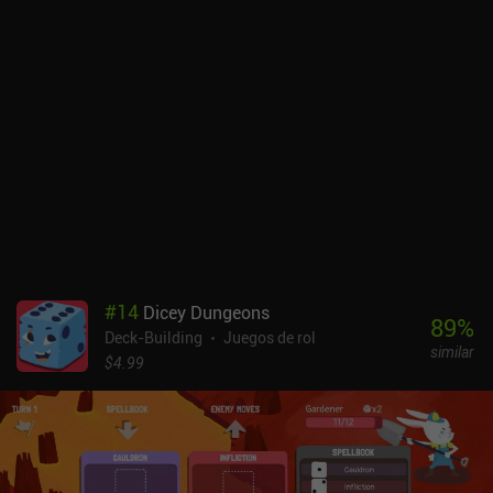
jugadas, permanecen en una de las dos ranuras de equipo y
pueden usarse cada turno hasta que se agote su durabilidad.
Muchas otras cartas afectan a estas armas equipadas o tienen
efectos diferentes en función de nuestro equipo. Sin embargo, a
pesar de sus ideas innovadoras, el juego adolece de repetitividad.
Desbloquear héroes adicionales requiere cierto esfuerzo, pero en
este caso el fin no justifica los medios. Claro que los nuevos héroes
añaden algunas mecánicas de juego interesantes, pero al final, la
sinergia del equipo adecuado es mucho más importante para la
victoria. Conjury es un juego premium sin anuncios ni iAPs que
cuesta 1,99 $ en Android y 2,99 $ en iOS. Mi mayor problema con el
juego fue su incapacidad para mantenerme ocupado durante
mucho tiempo. Una vez que lo terminé con todos los personajes,
#
14
Dicey Dungeons
tuve pocos incentivos para volver a jugar. Así que, aunque ya es
89
%
Deck-Building
Juegos de rol
bastante disfrutable, sin duda se beneficiará de contenido
similar
adicional.
$4.99