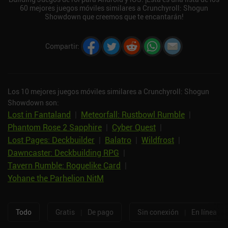
60 mejores juegos móviles similares a Crunchyroll: Shogun
Showdown que creemos que te encantarán!
Compartir
:
Los 10 mejores juegos móviles similares a Crunchyroll: Shogun
Showdown son:
Lost in Fantaland
|
Meteorfall: Rustbowl Rumble
|
Phantom Rose 2 Sapphire
|
Cyber Quest
|
Lost Pages: Deckbuilder
|
Balatro
|
Wildfrost
|
Dawncaster: Deckbuilding RPG
|
Tavern Rumble: Roguelike Card
|
Yohane the Parhelion NitM
Todo
Gratis
|
De pago
Sin conexión
|
En línea