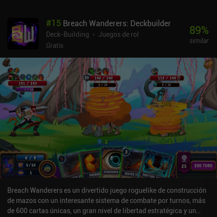
que saquemos. Pero nuestro equipo también suele tener
restricciones, como aceptar sólo dados con números pares, o
#
15
Breach Wanderers: Deckbuilder
números superiores a tres.A lo largo de nuestro viaje, encontramos
89
%
montones de equipos diferentes con efectos distintos y sinergias
Deck-Building
Juegos de rol
similar
geniales, y como el número de ranuras para objetos es limitado,
Gratis
debemos elegir cuidadosamente cuáles empuñar. Y como algunos
personajes y episodios introducen mecánicas de juego únicas que
se alejan de esta fórmula habitual, hay mucho que ver y
experimentar.Por desgracia, la mayoría de los episodios siguen un
guión que limita la aleatoriedad. Aunque esto hace que la
dificultad sea manejable, también afecta negativamente a la
rejugabilidad. Nuestro progreso tampoco se guarda en la nube, así
que reinstalar el juego en otro dispositivo nos obliga a volver a
jugarlo todo desde cero.Dicey Dungeons es un juego premium de
4,99 $ sin anuncios ni iAP. Aparte del modo principal, también
cuenta con dos complementos gratuitos con reglas de juego aún
más extrañas. Es una buena recomendación para los amantes de
los juegos de mazmorras, estrategia y puzles.
Breach Wanderers es un divertido juego roguelike de construcción
de mazos con un interesante sistema de combate por turnos, más
de 600 cartas únicas, un gran nivel de libertad estratégica y un