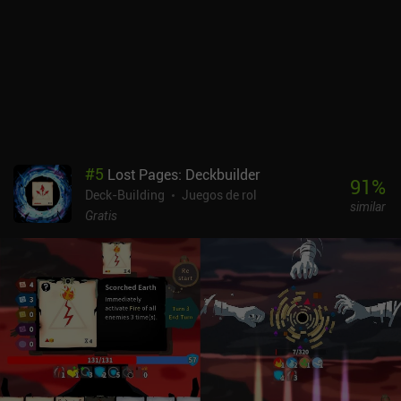
cartas, curación, implantes o monedas para desbloquear
personajes. Los combates contra jefes también nos recompensan
con implantes que otorgan nuevas habilidades, como robar cartas
extra o duplicar los efectos de las armas. Una vez completada la
primera dificultad, comienza el verdadero desafío, con 11 modos
extra que presentan restricciones o cambios únicos. Y las
misiones diarias con equipos y desafíos preestablecidos añaden
aún más rejugabilidad. Mi principal queja es la falta de un botón
de deshacer, que hace que los errores sean irreversibles. A algunos
#
5
Lost Pages: Deckbuilder
también les parecerá frustrante la curación limitada, pero para mí,
91
%
Deck-Building
Juegos de rol
añade tensión y satisfacción a las victorias ajustadas. Cyber
similar
Quest es un juego premium de 3,99 $. Con sus brillantes efectos
Gratis
visuales retro y su divertida música inspirada en los 80, es un
juego imprescindible para los fans de los roguelikes por turnos o
de Conjury. [Continúa con los 23 mejores juegos Roguelike Deck-
Builder para móvil]