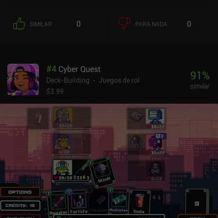
entre batallas. Así que, en lugar de elegir siempre las cartas más
poderosas, debemos jugar estratégicamente planificando qué
0
0
SIMILAR
PARA NADA
cartas podríamos necesitar más adelante. Las nuevas cartas que
adquirimos a medida que jugamos diversifican enormemente la
jugabilidad, pero sólo podemos llevar un número limitado de ellas,
lo que nos obliga constantemente a tomar decisiones difíciles. A
#
4
Cyber Quest
decir verdad, no noté mucha diferencia entre este juego y el
91
%
anterior. Claro, tenemos nuevas cartas, personajes y una nueva
Deck-Building
Juegos de rol
similar
línea argumental, pero el núcleo sigue siendo el mismo. Incluso la
$3.99
interfaz permanece inalterada, lo que da la impresión de que
estamos jugando a un DLC más que a una secuela. - Ver también:
Los mejores juegos de construcción de mazos roguelike para
móviles Personalmente, esperaba que el desarrollador se ocupara
de los incomprensibles iconos de las cartas, que nos obligan a
memorizarlos o a consultar constantemente sus descripciones.
Pero no lo han hecho. Así que, al igual que en el primer juego, a
menudo me he limitado a jugar cartas al azar en lugar de
molestarme en comprobar las descripciones. Phantom Rose 2
Sapphire se monetiza a través de anuncios ocasionales e iAPs
para moneda premium, skins, cartas especiales, mejoras
permanentes y varios paquetes de beneficios. Como en el juego