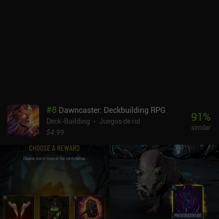
cartas de hechizo se usan para apoyar a nuestras tropas, dañar a
los enemigos y desencadenar varios efectos, pero jugarlas reduce
las fichas de unidad, así que debemos usarlas con moderación. A
diferencia de muchos otros creadores de mazos, jugar cartas de la
mano sin pensar casi nunca funciona en Wildfrost. Para tener
éxito, debemos calcular cada uno de nuestros movimientos y
planear cuidadosamente la construcción que queremos conseguir.
Me gustó especialmente la mecánica de los amuletos, que nos
permite añadir amuletos a nuestras cartas para desencadenar
efectos especiales al jugarlas. Bien utilizados, estos amuletos
#
8
Dawncaster: Deckbuilding RPG
pueden cambiar el juego. Probar Wildfrost es gratis, con un único
91
%
Deck-Building
Juegos de rol
iAP de 6,99 $ se desbloquea el juego completo. Si buscas un
similar
constructor de mazos realmente complejo en el que cada elección
$4.99
importa, creo que te encantará la cantidad de estrategia que ofrece
Wildfrost.