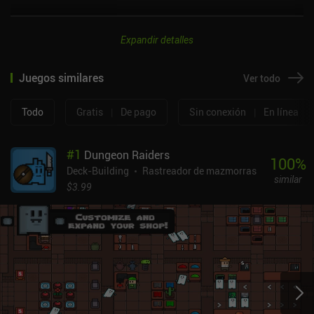
Expandir detalles
Juegos similares
Ver todo
Todo
Gratis
|
De pago
Sin conexión
|
En línea
#
1
Dungeon Raiders
100
%
Deck-Building
Rastreador de mazmorras
similar
$3.99