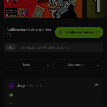
Calificaciones de usuarios
Escribir una valoración
(
1
)
n/d
•
Se necesitan 4 calificaciones
Todo
Más nuevo
J
Jenji
•
hace 1a
....