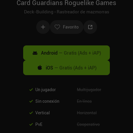
Card Guardians Roguelike Games
Deck-Building
Rastreador de mazmorras
Favorito
Android
—
Gratis (Ads + iAP)
iOS
—
Gratis (Ads + iAP)
Un jugador
Multijugador
Sin conexión
En línea
Vertical
Horizontal
PvE
Cooperativo