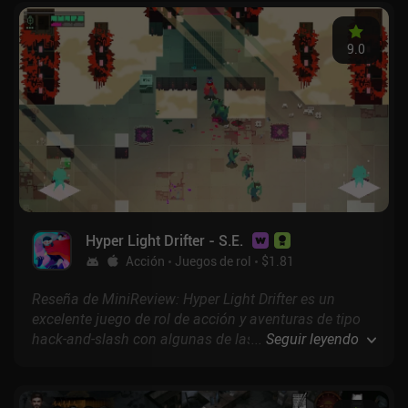
malos; en otras palabras, el género de aventuras en
su máxima expresión.
9.0
Hyper Light Drifter - S.E.
Acción
Juegos de rol
$1.81
Reseña de MiniReview: Hyper Light Drifter es un
excelente juego de rol de acción y aventuras de tipo
hack-and-slash con algunas de las ilustraciones de
...
Seguir leyendo
píxeles más atmosféricas que se pueden encontrar en
un dispositivo móvil.