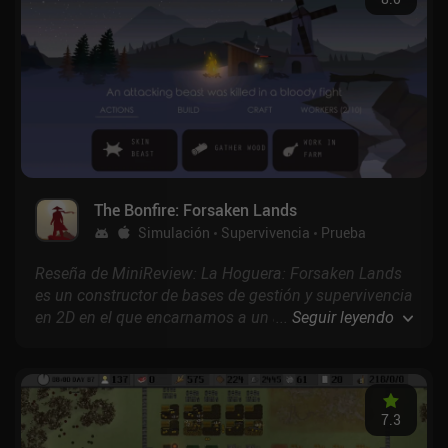
The Bonfire: Forsaken Lands
Simulación
Supervivencia
Prueba
Reseña de MiniReview: La Hoguera: Forsaken Lands
es un constructor de bases de gestión y supervivencia
en 2D en el que encarnamos a un aventurero solitario
...
Seguir leyendo
a cargo de una incipiente aldea que debemos ampliar
estratégicamente mientras descubrimos poco a poco
los oscuros e increíbles secretos de las tierras que la
rodean.
7.3