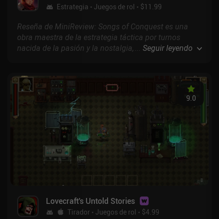
Estrategia
Juegos de rol
$11.99
Reseña de MiniReview: Songs of Conquest es una
obra maestra de la estrategia táctica por turnos
nacida de la pasión y la nostalgia, con una
...
Seguir leyendo
experiencia de juego moderna y distintiva que
recuerda a Heroes of Might and Magic III y otros
clásicos similares.
9.0
Lovecraft's Untold Stories
Tirador
Juegos de rol
$4.99