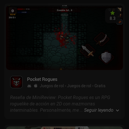
zombis y ponernos a salvo en Canadá.
8.3
Pocket Rogues
Juegos de rol
Juegos de rol
Gratis
Reseña de MiniReview: Pocket Rogues es un RPG
roguelike de acción en 2D con mazmorras
interminables. Personalmente, me encantó jugar a
...
Seguir leyendo
este juego por su dificultad e intensidad. Me pasé
varias horas jugando en unos pocos días.