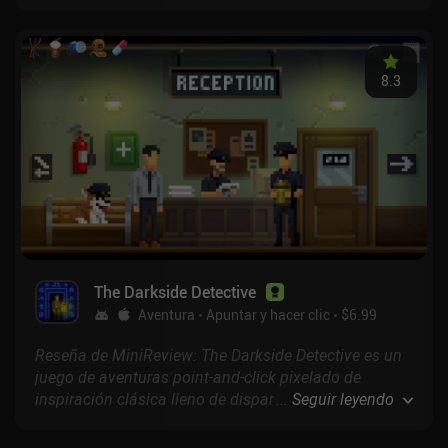
historia cautivadora y unos impresionantes gráficos
de píxeles para crear una experiencia inolvidable.
8.3
The Darkside Detective
Aventura
Apuntar y hacer clic
$6.99
Reseña de MiniReview: The Darkside Detective es un
juego de aventuras point-and-click pixelado de
inspiración clásica lleno de disparates místicos,
...
Seguir leyendo
referencias culturales, personajes tontos, diálogos
ingeniosos, humor de segunda y juegos de palabras