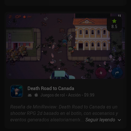
táctica, acción sigilosa silenciosa y feroces tiroteos.
8.5
Death Road to Canada
Juegos de rol
Acción
$9.99
Reseña de MiniReview: Death Road to Canada es un
shooter RPG 2d basado en el botín, con escenarios y
eventos generados aleatoriamente, en el que
...
Seguir leyendo
intentamos escapar de una América infestada de