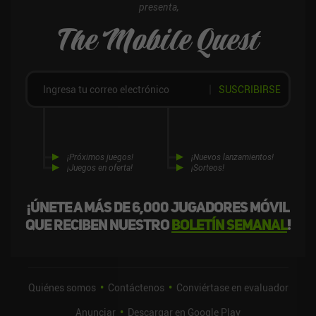
presenta,
The Mobile Quest
SUSCRIBIRSE
¡Próximos juegos!
¡Nuevos lanzamientos!
¡Juegos en oferta!
¡Sorteos!
¡Únete a más de 6,000 jugadores móvil
que reciben nuestro
boletín semanal
!
Quiénes somos
Contáctenos
Conviértase en evaluador
Anunciar
Descargar en Google Play