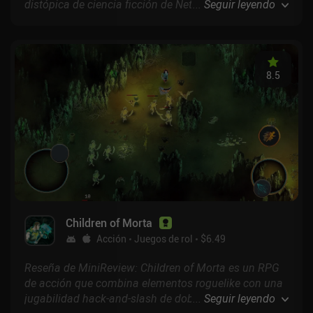
distópica de ciencia ficción de Netflix "Black Mirror".
...
Seguir leyendo
En este breve juego de simulación, cuidamos de unas
criaturas pixeladas llamadas "Thronglets" mientras
exploran un pequeño mundo... pero entonces éste
toma un giro oscuro y siniestro, y las cosas empiezan
8.5
a ponerse muy raras.
Children of Morta
Acción
Juegos de rol
$6.49
Reseña de MiniReview: Children of Morta es un RPG
de acción que combina elementos roguelike con una
jugabilidad hack-and-slash de doble stick, una
...
Seguir leyendo