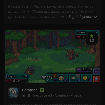
Reseña de MiniReview: Lovecraft's Untold Stories es
un shooter en 2D con dos palancas de mando en el
que debemos sobrevivir a entornos infestados de
...
Seguir leyendo
sectas y resolver secretos ancestrales antes de que el
universo sea devorado por la oscuridad.
8.8
Coromon
Juegos de rol
Aventura
Prueba
Reseña de MiniReview: Coromon es un juego indie de