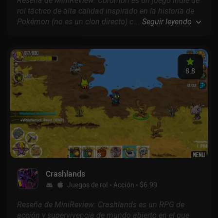
rol táctico de alta calidad inspirado en la historia de
Pokémon (no es un clon directo) con más de 120
...
Seguir leyendo
monstruos que atrapar y evolucionar, bandas sonoras
increíbles, montones de misiones y la promesa de
añadir un modo multijugador si el juego gana
popularidad. Básicamente, es el juego de Pokémon
8.8
para móviles que Nintendo no quiere ofrecer
Crashlands
Juegos de rol
Acción
$6.99
Reseña de MiniReview: Crashlands es un RPG de
acción y supervivencia de mundo abierto en el que