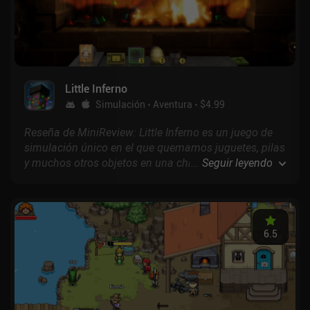
Little Inferno
Simulación
Aventura
$4.99
Reseña de MiniReview: Little Inferno es un juego de
simulación único en el que quemamos juguetes, pilas
y muchos otros objetos en una chimenea para
...
Seguir leyendo
conseguir monedas con las que comprar más cosas
para quemar.
6.5