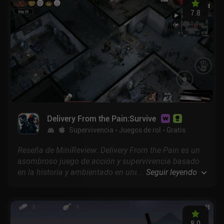
7.8
Delivery From the Pain:Survive
Supervivencia
Juegos de rol
Gratis
Reseña de MiniReview: Delivery From the Pain es un
asombroso juego de acción y supervivencia basado
en la historia y ambientado en una horripilante
...
Seguir leyendo
ciudad artificial donde una oscura organización lleva
a cabo inhumanos experimentos científicos.
8.0