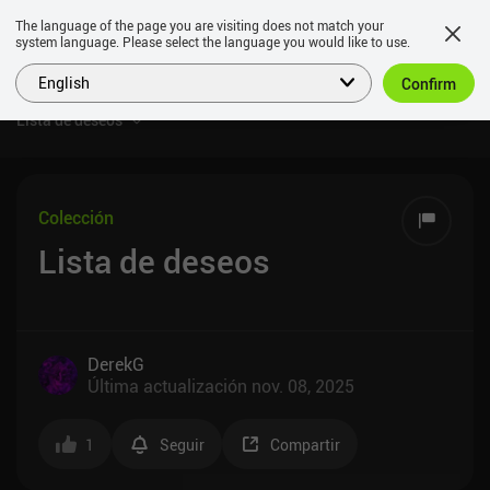
The language of the page you are visiting does not match your
system language. Please select the language you would like to use.
English
Confirm
Lista de deseos
Colección
Lista de deseos
DerekG
Última actualización
nov. 08, 2025
1
Seguir
Compartir