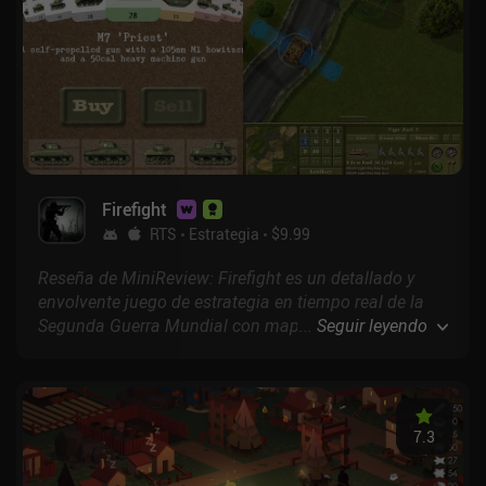
Firefight
RTS
Estrategia
$9.99
Reseña de MiniReview: Firefight es un detallado y
envolvente juego de estrategia en tiempo real de la
Segunda Guerra Mundial con mapas destructibles, un
...
Seguir leyendo
motor de física para vehículos y una compleja IA de
unidades. Está inspirado en la serie Close Combat de
PC.
7.3