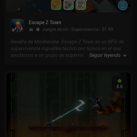
Escape Z Town
Juegos de rol
Supervivencia
$1.99
Reseña de MiniReview: Escape Z Town es un RPG de
supervivencia roguelike táctico por turnos en el que
ayudamos a un grupo de supervivientes a salir de
...
Seguir leyendo
una ciudad infestada de zombis y a enfrentarse a
todos los problemas de su viaje.
8.8