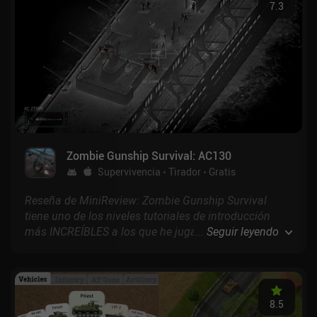
7.3
Zombie Gunship Survival: AC130
Supervivencia
Tirador
Gratis
Reseña de MiniReview: Zombie Gunship Survival
tiene uno de los niveles tutoriales de introducción
más INCREÍBLES a los que he jugado nunca, que te
...
Seguir leyendo
mete de lleno en la acción mientras derribas hordas
de zombis desde tu avión AC-130. De hecho, todo el
juego se desarrolla desde el interior de tu helicóptero
de combate, ¡así que no esperes jugar a un FPS!
8.5