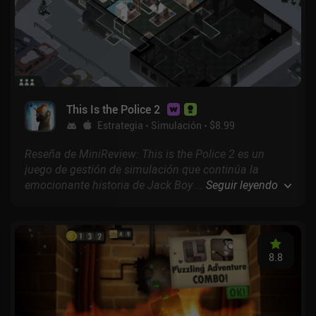
This Is the Police 2
Estrategia
Simulación
$8.99
Reseña de MiniReview: This is the Police 2 es un
juego de gestión de simulación que continúa la
emocionante historia de Jack Boyd, un policía
...
Seguir leyendo
fugitivo que huye de la justicia a una lejana ciudad
del norte. Aquí sigue haciendo lo mismo que en el
primer juego, pero esta vez con un montón de nuevas
e interesantes mecánicas de juego.
8.8