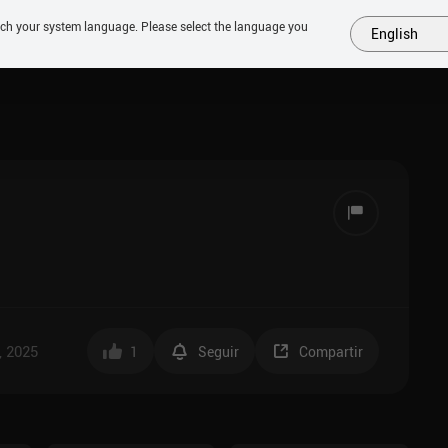
tch your system language. Please select the language you
English
MÁS
PRÓXIMOS
SIMILARES
COLECCIONES
TOP
, 2025
1
Seguir
Compartir