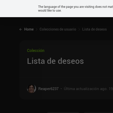
Android
The language of the page you are visiting does not ma
would like to use.
iOS
Home
Colecciones de usuario
Lista de deseos
Colección
Lista de deseos
Reaper6237
•
Última actualización
ago. 19