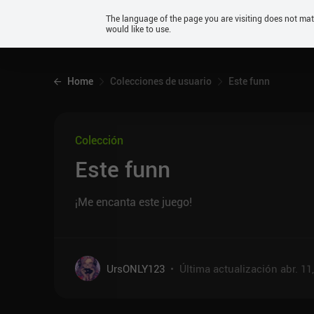
Android
The language of the page you are visiting does not ma
would like to use.
iOS
Home
Colecciones de usuario
Este funn
Colección
Este funn
¡Me encanta este juego!
UrsONLY123
•
Última actualización
abr. 11