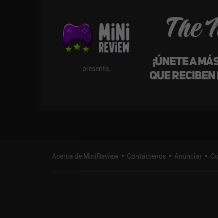
The 
¡Únete a má
presenta,
que reciben
Acerca de MiniReview
Contáctenos
Anunciar
Co