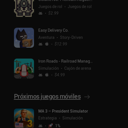
Juegos de rol
Juegos de rol
$2.99
Easy Delivery Co.
Aventura
Story-Driven
$12.99
Iron Roads - Railroad Manager
Simulación
Cajón de arena
$4.99
Próximos juegos móviles
MA 3 – President Simulator
Estrategia
Simulación
1
%