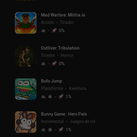
Mad Warfare: Militia.io
Acción
Tirador
0
%
Outliver: Tribulation
Tirador
Horror
0
%
Bufo Jump
Plataforma
Aventura
1
%
Bunny Game : Hero Pals
Incremental
Juegos de rol
1
%