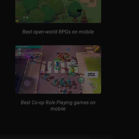
Best open-world RPGs on mobile
Best Co-op Role Playing games on
mobile