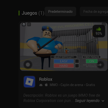
Predeterminado
Fecha de agreg
Juegos
(
1
)
93
%
Roblox
MMO
Cajón de arena
Gratis
Descripción: Roblox es un juego MMO free de
Roblox Corporation con puntuación de 4.2 en
...
Seguir leyendo
Google Play y 4.5 en la App Store.