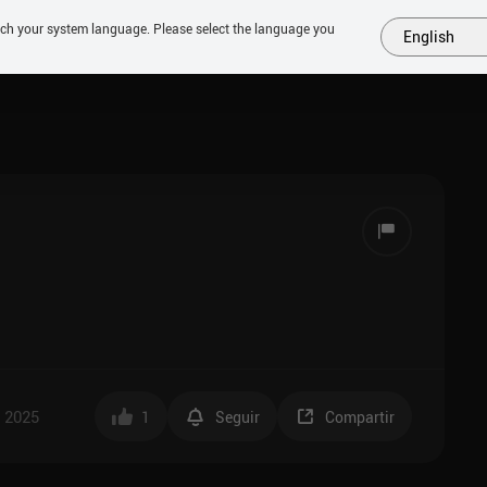
tch your system language. Please select the language you
English
MÁS
PRÓXIMOS
SIMILARES
COLECCIONES
TOP
, 2025
1
Seguir
Compartir