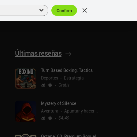
Confirm
Acceder
ES
Últimas reseñas
Turn Based Boxing: Tactics
Deportes
Estrategia
Gratis
Mystery of Silence
Aventura
Apuntar y hacer clic
$4.49
Octane100: Premium Roguelike