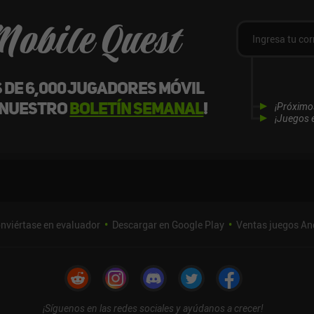
Mobile Quest
s de 6,000 jugadores móvil
 nuestro
boletín semanal
!
¡Próximo
¡Juegos e
nviértase en evaluador
Descargar en Google Play
Ventas juegos An
¡Síguenos en las redes sociales y ayúdanos a crecer!