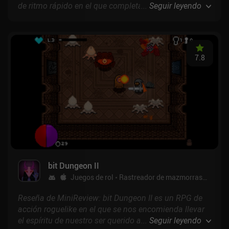
de ritmo rápido en el que completamos misiones
...
Seguir leyendo
gradualmente más difíciles como un oficial de los
SWAT. El humor es genial, y las bandas sonoras que
nos acompañan en todo momento encajan
perfectamente con la jugabilidad única y el estilo
7.8
pixel art.
bit Dungeon II
Juegos de rol
Rastreador de mazmorras
$0.99
Reseña de MiniReview: bit Dungeon II es un RPG de
acción roguelike en el que se nos encomienda llevar
el espíritu de nuestro ser querido a descansar. Para
...
Seguir leyendo