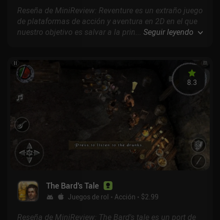
Reseña de MiniReview: Reventure es un extraño juego
de plataformas de acción y aventura en 2D en el que
nuestro objetivo es salvar a la princesa de un Señor
...
Seguir leyendo
Oscuro, o ignorar por completo ese objetivo y explorar
en su lugar otro de los 100 finales diferentes del
juego.
8.3
The Bard's Tale
Juegos de rol
Acción
$2.99
Reseña de MiniReview: The Bard's tale es un port de