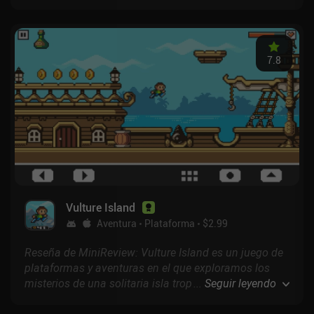
ello, debemos derrotar a innumerables enemigos en
un mundo abierto vivo y animado mientras
buscamos mazmorras y derrotamos a sus jefes hasta
desbloquear la mazmorra final.
7.8
Vulture Island
Aventura
Plataforma
$2.99
Reseña de MiniReview: Vulture Island es un juego de
plataformas y aventuras en el que exploramos los
misterios de una solitaria isla tropical en un intento
...
Seguir leyendo
de reunirnos con nuestros amigos y escapar para
siempre.