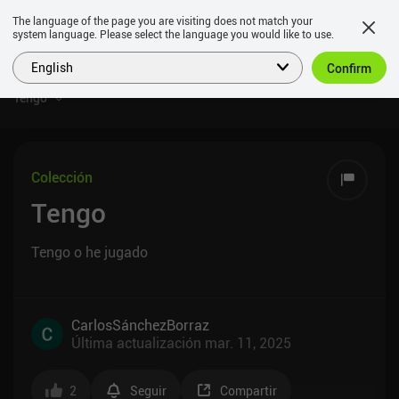
The language of the page you are visiting does not match your
system language. Please select the language you would like to use.
English
Confirm
Tengo
Colección
Tengo
Tengo o he jugado
CarlosSánchezBorraz
Última actualización
mar. 11, 2025
2
Seguir
Compartir