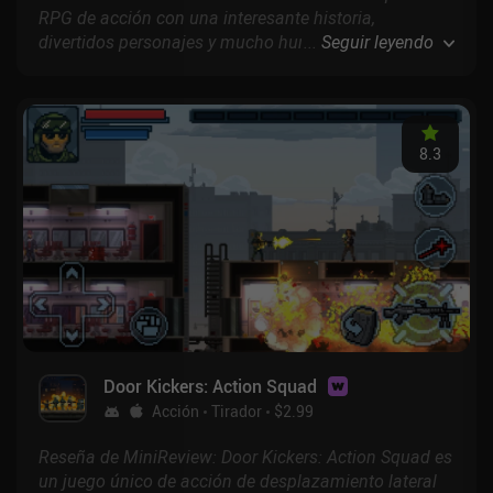
RPG de acción con una interesante historia,
divertidos personajes y mucho humor, ambientado en
...
Seguir leyendo
un mundo de fantasía inspirado en la cultura y
mitología celtas.
8.3
Door Kickers: Action Squad
Acción
Tirador
$2.99
Reseña de MiniReview: Door Kickers: Action Squad es
un juego único de acción de desplazamiento lateral