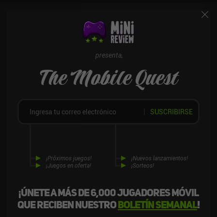
presenta,
The Mobile Quest
SUSCRIBIRSE
¡Próximos juegos!
¡Nuevos lanzamientos!
¡Juegos en oferta!
¡Sorteos!
¡Únete a más de 6,000 jugadores móvil
que reciben nuestro
boletín semanal
!