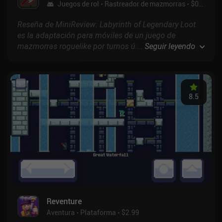
Juegos de rol
Rastreador de mazmorras
$0.99
Reseña de MiniReview: Labyrinth of Legendary Loot
es la adaptación para móviles de un juego de
mazmorras roguelike por turnos único para PC que
...
Seguir leyendo
agiliza la progresión al depender únicamente del
botín, en lugar de los niveles y los puntos de
experiencia, para obtener nuevas habilidades y
aumentar nuestras estadísticas de salud, ataque y
8.5
magia.
Reventure
Aventura
Plataforma
$2.99