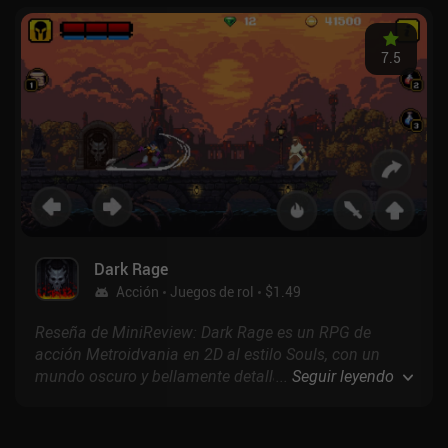
7.5
Dark Rage
Acción
Juegos de rol
$1.49
Reseña de MiniReview: Dark Rage es un RPG de
acción Metroidvania en 2D al estilo Souls, con un
mundo oscuro y bellamente detallado que
...
Seguir leyendo
exploramos mientras luchamos contra innumerables
enemigos animados con fluidez y una serie de jefes
cada vez más desafiantes.