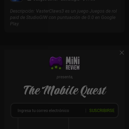
Descripción: VasterClaws3 es un juego Juegos de rol
paid de StudioGIW con puntuación de 0.0 en Google
Play.
presenta,
The Mobile Quest
SUSCRIBIRSE