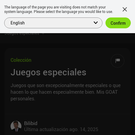
The language of the page you are visiting does not match your
system language. Please select the language you would like to use.
English
Confirm
Juegos especiales
Colección
Juegos especiales
Juegos que son excepcionalmente especiales o que
hacen lo que hacen especialmente bien. Mis GOAT
personales.
Bilibid
Última actualización
ago. 14, 2025