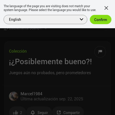
The language of the page you are visiting does not match your
system language. Please select the language you would like to use.
English
Confirm
¡¿Posiblemente bueno?!
Colección
¡¿Posiblemente bueno?!
Juegos aún no probados, pero prometedores
Marcel1984
Última actualización
sep. 22, 2025
2
Seguir
Compartir