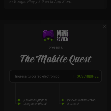
en Google Play y 3.9 en la App Store.
presenta,
The Mobile Quest
SUSCRIBIRSE
¡Próximos juegos!
¡Nuevos lanzamientos!
¡Juegos en oferta!
¡Sorteos!