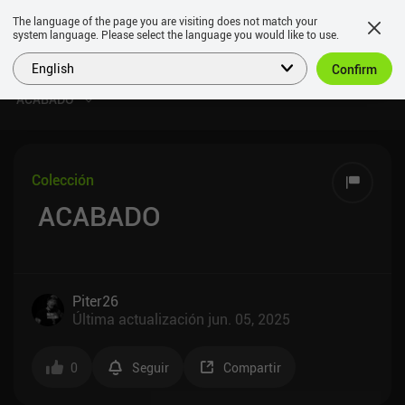
The language of the page you are visiting does not match your
system language. Please select the language you would like to use.
English
Confirm
️ ACABADO ️
Colección
️ ACABADO ️
Piter26
Última actualización
jun. 05, 2025
0
Seguir
Compartir