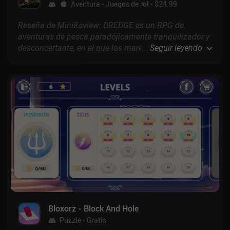
Aventura
Juegos de rol
$24.99
Reseña de MiniReview: DREDGE es un RPG de
aventuras de pesca paradójicamente tranquilizador y
desconcertante, en el que los mares serenos dan
...
Seguir leyendo
paso a un pavor escalofriante. Combinando el
misterio lovecraftiano con aspectos de terror
psicológico, crea una experiencia única que
realmente nos atrapa... *cough*.
Bloxorz - Block And Hole
Puzzle
Gratis