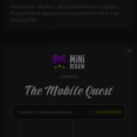
Descripción: Bloxorz - Block And Hole es un juego
Puzzle free de Superpow con puntuación de 4.0 en
Google Play.
presenta,
The Mobile Quest
SUSCRIBIRSE