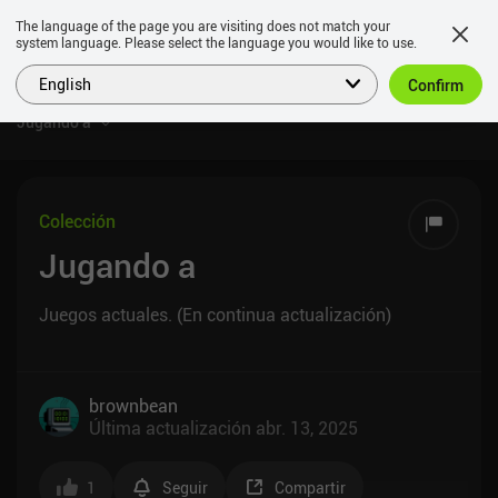
The language of the page you are visiting does not match your
system language. Please select the language you would like to use.
English
Confirm
Jugando a
Colección
Jugando a
Juegos actuales. (En continua actualización)
brownbean
Última actualización
abr. 13, 2025
1
Seguir
Compartir