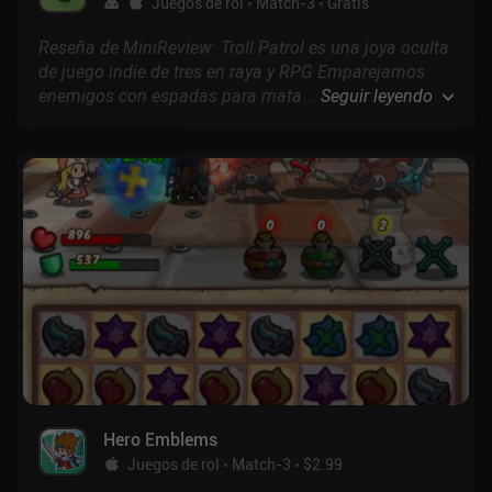
Juegos de rol
Match-3
Gratis
Reseña de MiniReview: Troll Patrol es una joya oculta
de juego indie de tres en raya y RPG Emparejamos
enemigos con espadas para matarlos, escudos para
...
Seguir leyendo
conseguir algo de protección, pociones para curarnos
y oro para conseguir mejor equipo.
Hero Emblems
Juegos de rol
Match-3
$2.99