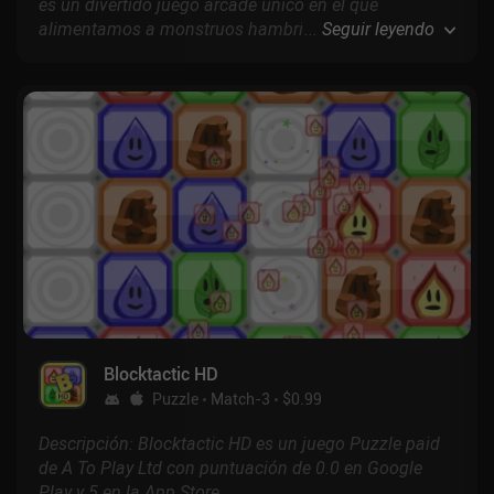
es un divertido juego arcade único en el que
alimentamos a monstruos hambrientos con los pisos
...
Seguir leyendo
de un edificio de apartamentos para ganar tantos
puntos como sea posible, todo ello mientras nos
aseguramos de que nuestro rascacielos no se
derrumba.
Blocktactic HD
Puzzle
Match-3
$0.99
Descripción: Blocktactic HD es un juego Puzzle paid
de A To Play Ltd con puntuación de 0.0 en Google
Play y 5 en la App Store.