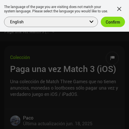
The language of the page you are visiting does not match your
system language. Please select the language you would like to use.
English
Confirm
Paga una vez Match 3 (iOS)
Colección
Paga una vez Match 3 (iOS)
Una colección de Match Three Games que no tienen
anuncios, monedas o lootboxes sólo pagar una vez y
verdadero juego en iOS / iPadOS.
Paco
Última actualización
jun. 18, 2025