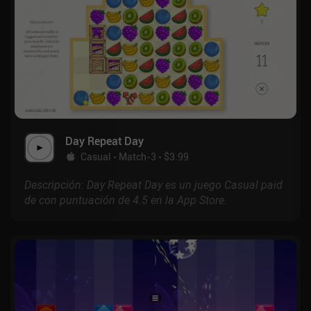
Day Repeat Day
Casual
Match-3
$3.99
Descripción: Day Repeat Day es un juego Casual paid
de con puntuación de 4.5 en la App Store.