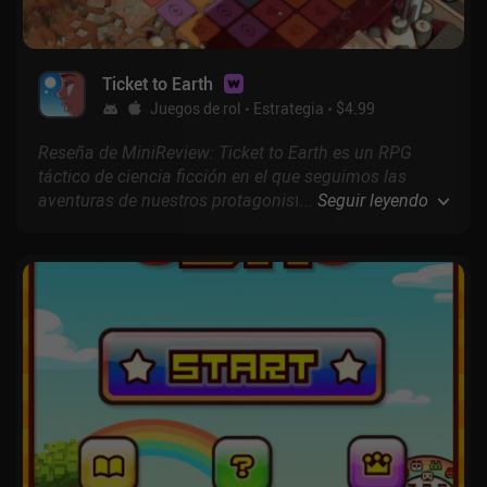
Ticket to Earth
Juegos de rol
Estrategia
$4.99
Reseña de MiniReview: Ticket to Earth es un RPG
táctico de ciencia ficción en el que seguimos las
aventuras de nuestros protagonistas a través de una
...
Seguir leyendo
campaña llena de batallas por turnos separadas por
interesantes escenas.