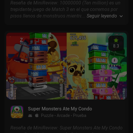
Reseña de MiniReview: 10000000 (Ten million) es un
trepidante juego de Match 3 en el que corremos por
pisos llenos de monstruos mientras combinamos
...
Seguir leyendo
fichas frenéticamente para ejecutar ataques, bloquear
el daño recibido, abrir puertas y recoger valiosos
botines.
8.3
Super Monsters Ate My Condo
Puzzle
Arcade
Prueba
Reseña de MiniReview: Super Monsters Ate My Condo