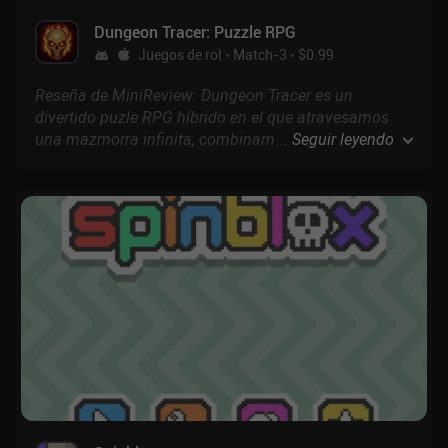
Dungeon Tracer: Puzzle RPG
Juegos de rol
Match-3
$0.99
Reseña de MiniReview: Dungeon Tracer es un
divertido puzle RPG híbrido en el que atravesamos
una mazmorra infinita, combinamos fichas de
...
Seguir leyendo
espada con fichas enemigas para derrotarlas y
encontramos constantemente nuevas mejoras.