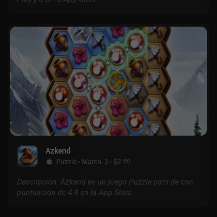
Azkend
Puzzle
Match-3
$2.99
Descripción: Azkend es un juego Puzzle paid de con
puntuación de 4.8 en la App Store.