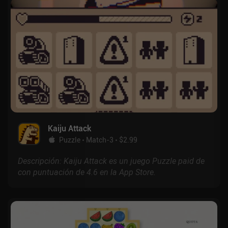
Kaiju Attack
Puzzle
Match-3
$2.99
Descripción: Kaiju Attack es un juego Puzzle paid de
con puntuación de 4.6 en la App Store.