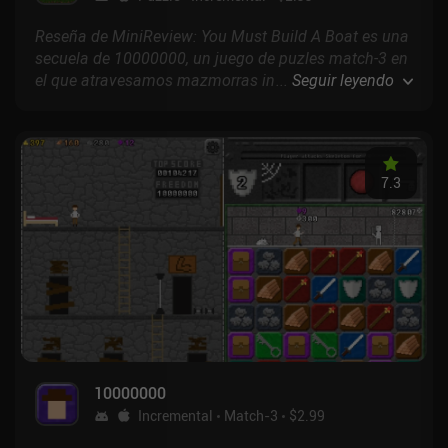
Reseña de MiniReview: You Must Build A Boat es una
secuela de 10000000, un juego de puzles match-3 en
el que atravesamos mazmorras infinitas para ganar
...
Seguir leyendo
la experiencia y los recursos necesarios para mejorar
nuestro personaje y entrar en mazmorras aún más
difíciles.
7.3
10000000
Incremental
Match-3
$2.99