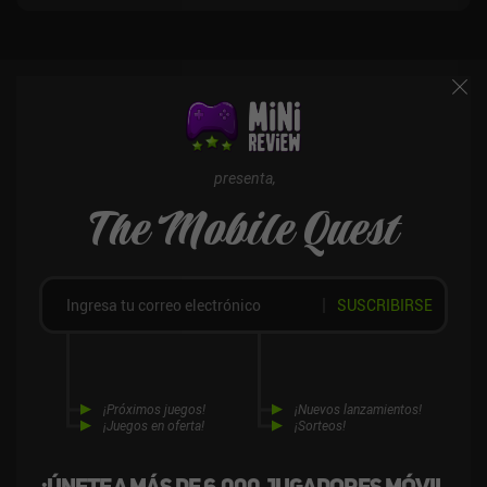
presenta,
The Mobile Quest
SUSCRIBIRSE
¡Próximos juegos!
¡Nuevos lanzamientos!
¡Juegos en oferta!
¡Sorteos!
¡Únete a más de 6,000 jugadores móvil