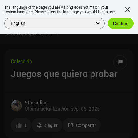
The language of the page you are visiting does not match your
system language. Please select the language you would like to use.
English
Confirm
Juegos que quiero probar
Colección
Juegos que quiero probar
SParadise
Última actualización
sep. 05, 2025
1
Seguir
Compartir