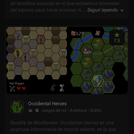
de temática espacial en el que extraemos minerales
del espacio para hacer avanzar nuestra base, fabricar
...
Seguir leyendo
montones de objetos nuevos y construir poco a poco
un imperio minero galáctico.
7.5
Occidental Heroes
Juegos de rol
Aventura
Gratis
Reseña de MiniReview: Occidental Heroes es una
aventura interminable de mundo abierto, en la que