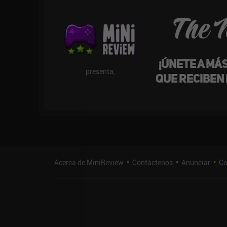
The 
¡Únete a má
presenta,
que reciben
Acerca de MiniReview
Contáctenos
Anunciar
Co