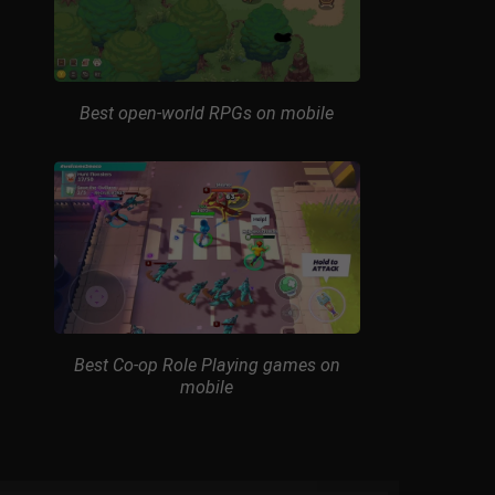
Best open-world RPGs on mobile
Best Co-op Role Playing games on
mobile