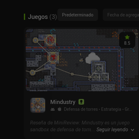
Predeterminado
Fecha de agreg
Juegos
(
3
)
8.5
Mindustry
Defensa de torres
Estrategia
Gratis
Reseña de MiniReview: Mindustry es un juego
sandbox de defensa de torres único mezclado
...
Seguir leyendo
con una interesante jugabilidad de simulador