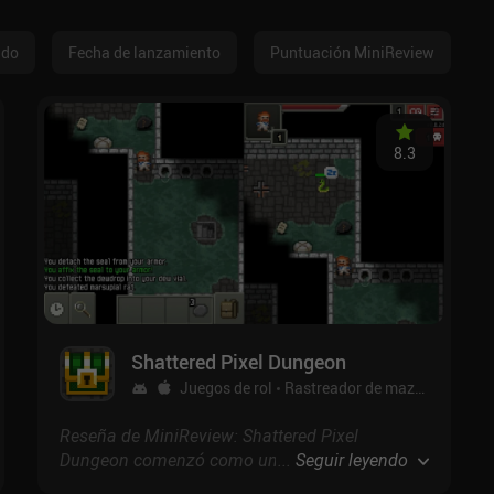
ado
Fecha de lanzamiento
Puntuación MiniReview
8.3
Shattered Pixel Dungeon
Juegos de rol
Rastreador de mazmorras
Gr
Reseña de MiniReview: Shattered Pixel
Dungeon comenzó como un mod de Pixel
...
Seguir leyendo
Dungeon que finalmente divergió tanto que se