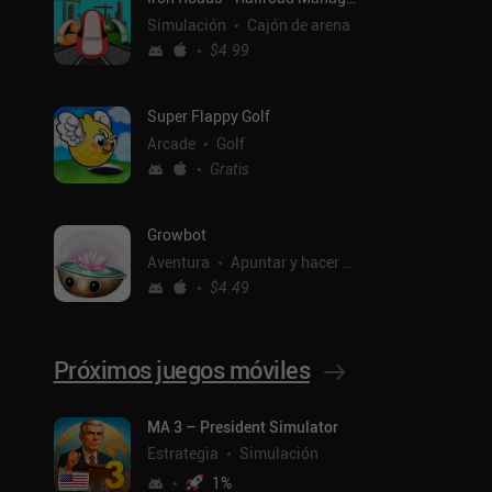
Simulación
Cajón de arena
$4.99
Super Flappy Golf
Arcade
Golf
Gratis
Growbot
Aventura
Apuntar y hacer clic
$4.49
Próximos juegos móviles
atis
MA 3 – President Simulator
Estrategia
Simulación
1
%