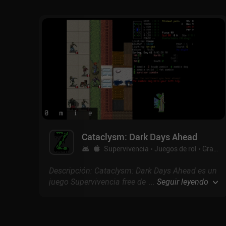
que se centra en la industrialización y la
creación de sistemas de extracción de
recursos.
Cataclysm: Dark Days Ahead
Supervivencia
Juegos de rol
Gratis
Descripción: Cataclysm: Dark Days Ahead es un
juego Supervivencia free de CleverRaven con
...
Seguir leyendo
puntuación de 4.2 en Google Play y 3.9 en la
App Store.