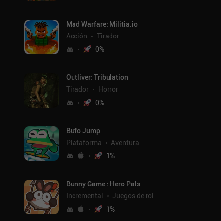
Mad Warfare: Militia.io
Acción
Tirador
0
%
Outliver: Tribulation
Tirador
Horror
0
%
Bufo Jump
Plataforma
Aventura
1
%
Bunny Game : Hero Pals
Incremental
Juegos de rol
1
%