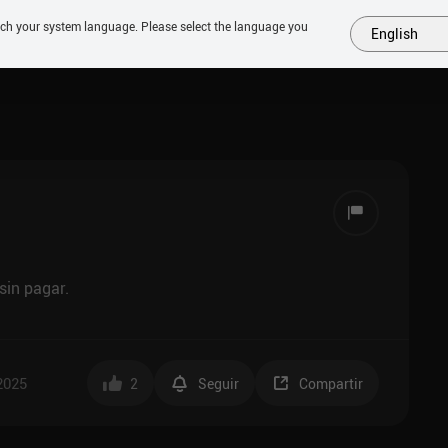
tch your system language. Please select the language you
English
MÁS
PRÓXIMOS
SIMILARES
COLECCIONES
TOP
sin pagar.
 2025
2
Seguir
Compartir