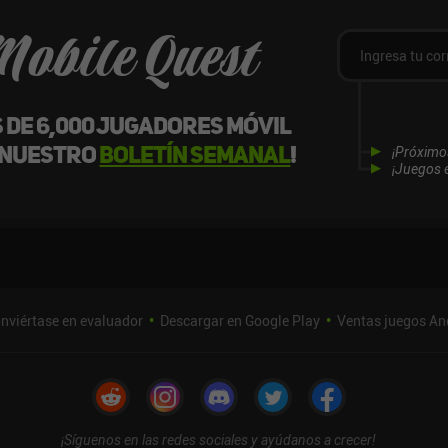
Mobile Quest
s de 6,000 jugadores móvil
 nuestro
boletín semanal
!
¡Próximo
¡Juegos e
nviértase en evaluador
Descargar en Google Play
Ventas juegos An
¡Síguenos en las redes sociales y ayúdanos a crecer!