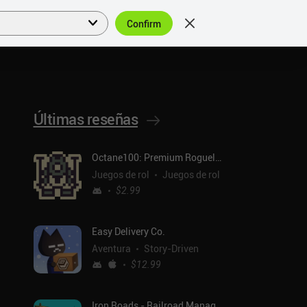
Confirm
Acceder
ES
Últimas reseñas
Octane100: Premium Roguelike
Juegos de rol
Juegos de rol
$2.99
Easy Delivery Co.
Aventura
Story-Driven
$12.99
Iron Roads - Railroad Manager