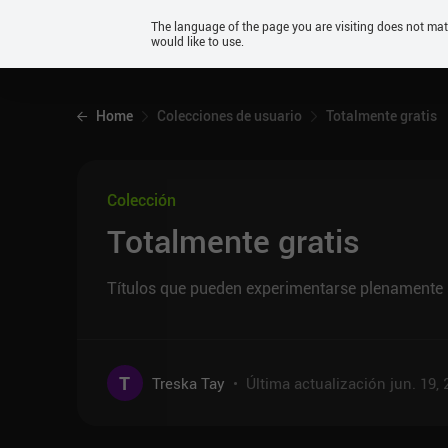
Android
The language of the page you are visiting does not ma
would like to use.
iOS
Home
Colecciones de usuario
Totalmente gratis
Colección
Totalmente gratis
Títulos que pueden experimentarse plenamente 
T
Treska Tay
•
Última actualización
jun. 19,