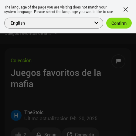
The language of the page you are visiting does not match your
system language. Please select the language you would like to use.
English
Confirm
Juegos favoritos de la mafia
Colección
Juegos favoritos de la
mafia
TheStoic
Última actualización
feb. 20, 2025
2
Seguir
Compartir