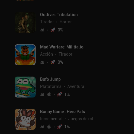
Outliver: Tribulation
Tirador
Horror
0
%
Mad Warfare: Militia.io
Acción
Tirador
0
%
Bufo Jump
Plataforma
Aventura
1
%
Bunny Game : Hero Pals
Incremental
Juegos de rol
1
%