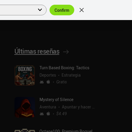
Confirm
Acceder
ES
Últimas reseñas
Turn Based Boxing: Tactics
Deportes
Estrategia
Gratis
Mystery of Silence
Aventura
Apuntar y hacer clic
$4.49
Octane100: Premium Roguelike