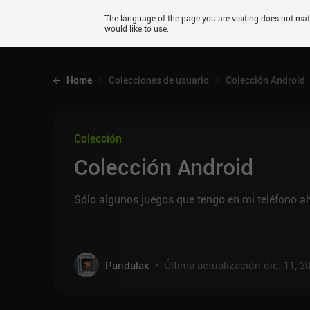
Android
The language of the page you are visiting does not ma
would like to use.
iOS
Home
Colecciones de usuario
Colección Android
Colección
Colección Android
Sólo algunos juegos que tengo en mi teléfono 
Pandalax
•
Última actualización
dic. 11, 2