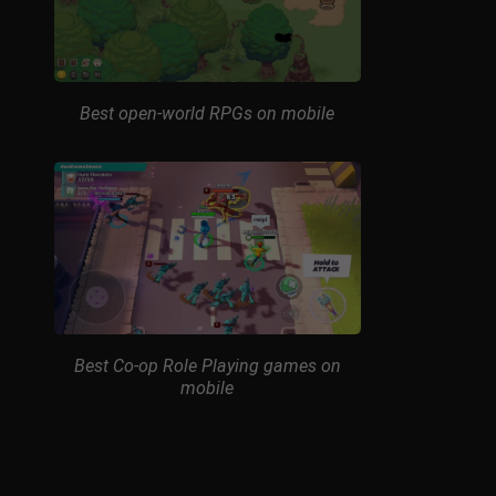
Best open-world RPGs on mobile
Best Co-op Role Playing games on
mobile