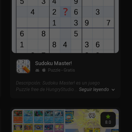
Sudoku Master!
Puzzle
Gratis
Descripción: Sudoku Master! es un juego
Puzzle free de HungryStudio con puntuación de
...
Seguir leyendo
4.7 en Google Play y 4.9 en la App Store.
8.0