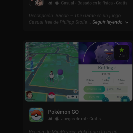
Casual
Basado en la física
Gratis
Descripción: Bacon – The Game es un juego
Casual free de Philipp Stollenmayer con
...
Seguir leyendo
puntuación de 4.2 en Google Play y 4.8 en la
App Store.
7.5
Pokémon GO
Juegos de rol
Gratis
Reseña de MiniReview: Pokémon Go es un