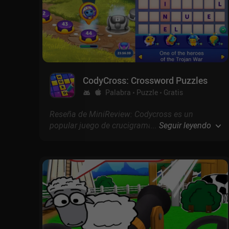
CodyCross: Crossword Puzzles
Palabra
Puzzle
Gratis
Reseña de MiniReview: Codycross es un
popular juego de crucigramas con controles
...
Seguir leyendo
sencillos, un número casi ilimitado de niveles y
actualizaciones constantes, lo que lo convierte
en un gran pasatiempo.