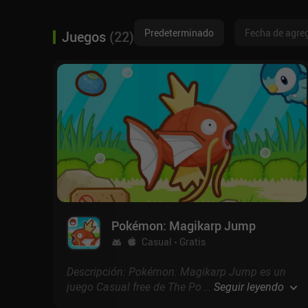
Predeterminado
Fecha de agre
Juegos
(
22
)
Pokémon: Magikarp Jump
Casual
Gratis
Descripción: Pokémon: Magikarp Jump es un
juego Casual free de The Pokémon Company
...
Seguir leyendo
con puntuación de 4.7 en Google Play y 4.8 en