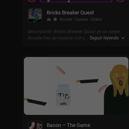
Bricks Breaker Quest
Arcade
Casual
Gratis
Descripción: Bricks Breaker Quest es un juego
Arcade free de mobirix con puntuación de 4.2
...
Seguir leyendo
en Google Play y 4.3 en la App Store.
Bacon – The Game