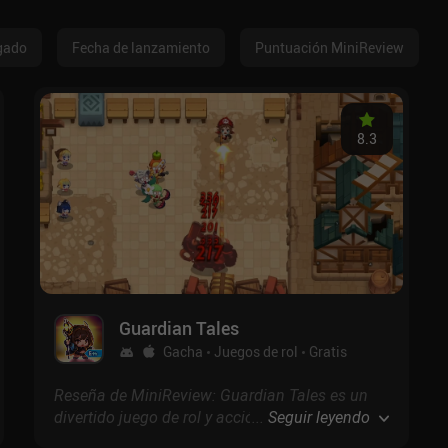
gado
Fecha de lanzamiento
Puntuación MiniReview
8.3
Guardian Tales
Gacha
Juegos de rol
Gratis
Reseña de MiniReview: Guardian Tales es un
divertido juego de rol y acción con elementos
...
Seguir leyendo
gacha y un estilo artístico que parece inspirado