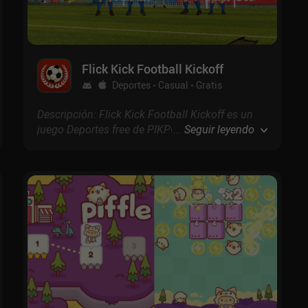
Flick Kick Football Kickoff
Deportes
Casual
Gratis
Descripción: Flick Kick Football Kickoff es un
juego Deportes free de PIKPOK con puntuación
...
Seguir leyendo
de 2.5 en Google Play y 3.4 en la App Store.