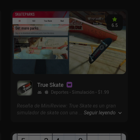
en los primeros juegos de Zelda. Desarrollado
por Kakao Games, en Guardian Tales tenemos
que formar un equipo de cuatro héroes y
derrotar a los enemigos, completar misiones,
6.5
participar en combates PvP, reunir recursos y
mejorar nuestro grupo para seguir avanzando
en el juego.
True Skate
Deportes
Simulación
$1.99
Reseña de MiniReview: True Skate es un gran
simulador de skate con una física realista,
...
Seguir leyendo
controles intuitivos y una plétora de trucos que
realizar y dominar a lo largo de varios parques
de skate diferentes.