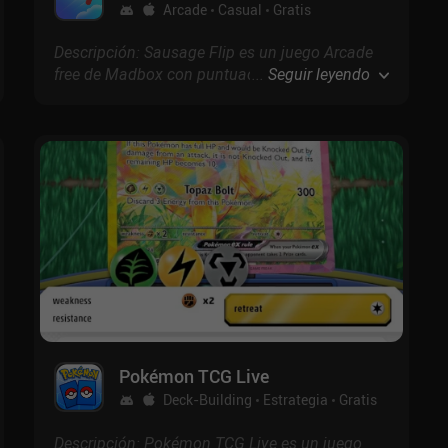
Arcade
Casual
Gratis
Descripción: Sausage Flip es un juego Arcade
free de Madbox con puntuación de 4.5 en
...
Seguir leyendo
Google Play y 4.7 en la App Store.
Pokémon TCG Live
Deck-Building
Estrategia
Gratis
Descripción: Pokémon TCG Live es un juego