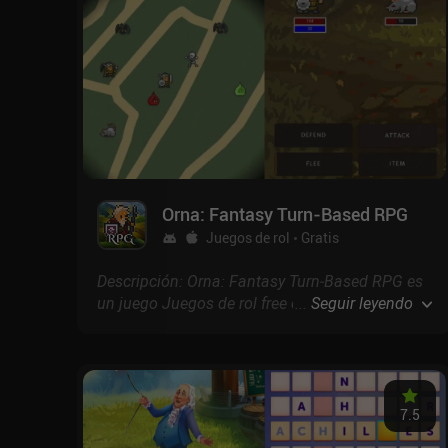
Orna: Fantasy Turn‑Based RPG
Juegos de rol
Gratis
Descripción: Orna: Fantasy Turn‑Based RPG es
un juego Juegos de rol free de Northern Forge
...
Seguir leyendo
con puntuación de 4.6 en Google Play y 4.7 en
la App Store.
7.5