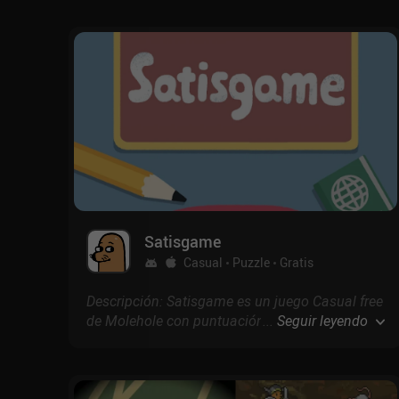
la App Store.
Satisgame
Casual
Puzzle
Gratis
Descripción: Satisgame es un juego Casual free
de Molehole con puntuación de 4.7 en Google
...
Seguir leyendo
Play y 4.7 en la App Store.