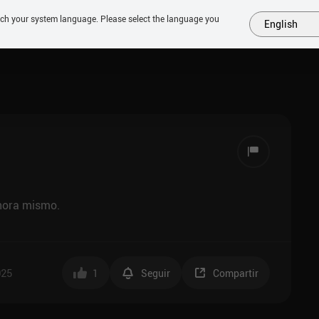
tch your system language. Please select the language you
English
MÁS
PRÓXIMOS
SIMILARES
COLECCIONES
TOP
ahora mismo.
025
1
Seguir
Compartir