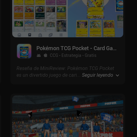
Pokémon TCG Pocket - Card Game
CCG
Estrategia
Gratis
Reseña de MiniReview: Pokémon TCG Pocket
es un divertido juego de cartas coleccionables
...
Seguir leyendo
con una experiencia de apertura de paquetes
realmente nostálgica y divertidos combates
PvE y PvP en tiempo real que se desarrollan
como una versión ligeramente simplificada del
juego físico original.