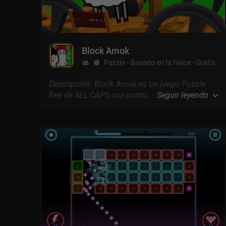
Block Amok
Puzzle
Basado en la física
Gratis
Descripción: Block Amok es un juego Puzzle
free de ALL CAPS con puntuación de 4.3 en
...
Seguir leyendo
Google Play y 5 en la App Store.