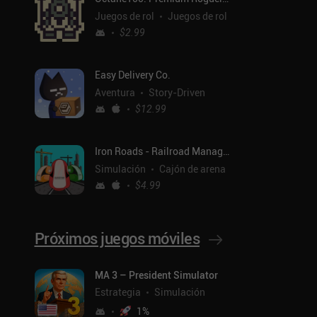
Juegos de rol
Juegos de rol
$2.99
Easy Delivery Co.
Aventura
Story-Driven
$12.99
Iron Roads - Railroad Manager
Simulación
Cajón de arena
$4.99
Próximos juegos móviles
MA 3 – President Simulator
Estrategia
Simulación
1
%