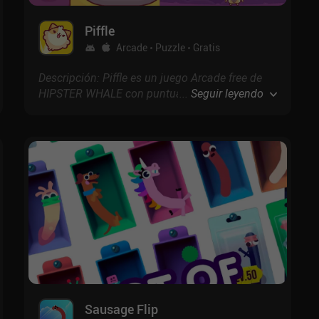
Piffle
Arcade
Puzzle
Gratis
Descripción: Piffle es un juego Arcade free de
HIPSTER WHALE con puntuación de 4.5 en
...
Seguir leyendo
Google Play y 4.8 en la App Store.
Sausage Flip