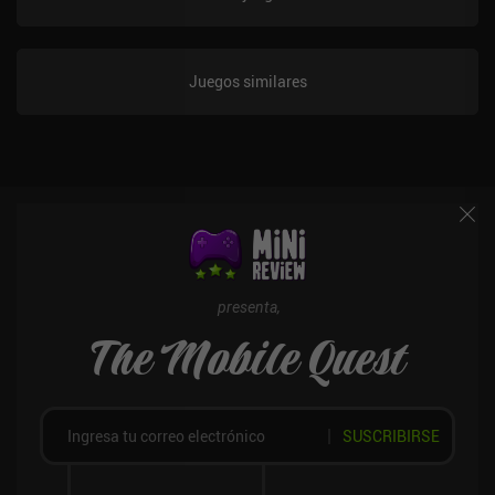
más sofisticados e inesperados. Sin embargo, aunque el número
de cartas disponibles y la generosidad con la que las recibimos es
absolutamente asombrosa, siento que esta abundancia está
empezando a dificultar la tarea de averiguar qué se necesita
Juegos similares
exactamente para el mazo específico que estamos intentando
construir.Como era de esperar de un CCG popular, hay montones
de modos de juego diferentes, incluyendo campañas para un
jugador, partidas casuales, clasificaciones mensuales, eventos
especiales y drafts. Esta variedad nos permite elegir nuestro estilo
de juego preferido sin experimentar demasiado estrés ni falta de
desafío.Eternal Card Game se monetiza vendiendo sobres de
cartas y una moneda que se utiliza para desbloquear varios tipos
de contenido, incluidos objetos cosméticos. Aunque es totalmente
posible construir un mazo competitivo o adquirir todas las cartas
presenta,
legendarias de forma gratuita, los jugadores que paguen llegarán
The Mobile Quest
más rápido a los rangos más altos. Afortunadamente, el juego
está muy bien hecho y es entretenido incluso en los niveles más
bajos.
SUSCRIBIRSE