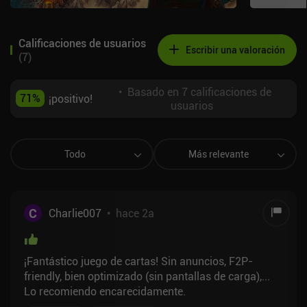
Calificaciones de usuarios
Escribir una valoración
(
7
)
•
Basado en 7 calificaciones de
71
%
¡positivo!
usuarios
Todo
Más relevante
C
Charlie007
•
hace 2a
¡Fantástico juego de cartas! Sin anuncios, F2P-
friendly, bien optimizado (sin pantallas de carga),...
Lo recomiendo encarecidamente.