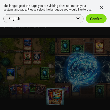
The language of the page you are visiting does not match your
system language. Please select the language you would like to use.
English
Confirm
Quetzal - Card Battle TCG