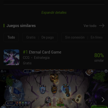
Expandir detalles
Juegos similares
Ver todo
Todo
Gratis
|
De pago
Sin conexión
|
En línea
#
1
Eternal Card Game
80
%
CCG
Estrategia
similar
Gratis