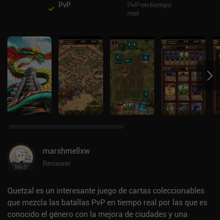
PvP
PvP en tiempo
real
marshmellxw
Reviewer
MÁS
Quetzal es un interesante juego de cartas coleccionables
que mezcla las batallas PvP en tiempo real por las que es
conocido el género con la mejora de ciudades y una