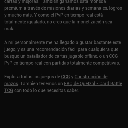
cartas y mejoras. También ganamos esta moneda
premium a través de misiones diarias y semanales, logros
y mucho más. Y como el PvP en tiempo real está
totalmente igualado, no creo que la monetización sea
mala.
A mí personalmente me ha llegado a gustar bastante este
juego, y es una recomendación fácil para cualquiera que
busque un batallador de cartas jugable offline, o un CCG
PvP en tiempo real con partidas totalmente competitivas.
Explora todos los juegos de
CCG
y
Construcción de
mazos
.
También tenemos un
FAQ de Quetzal - Card Battle
TCG
con todo lo que necesitas saber.