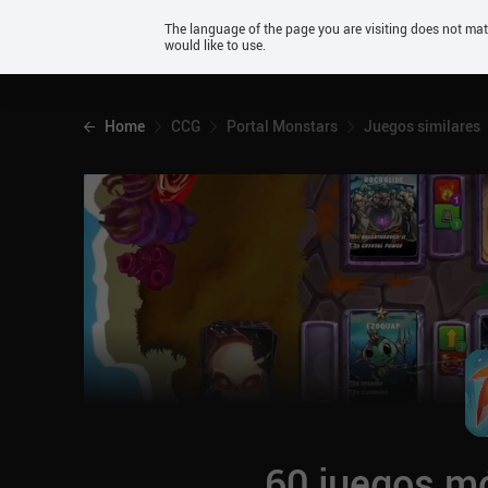
Android
The language of the page you are visiting does not ma
would like to use.
iOS
Home
CCG
Portal Monstars
Juegos similares
60 juegos mó