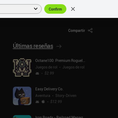
Confirm
Acceder
ES
Compartir
Últimas reseñas
Octane100: Premium Roguelike
Juegos de rol
Juegos de rol
$2.99
Easy Delivery Co.
Aventura
Story-Driven
$12.99
Iron Roads - Railroad Manager