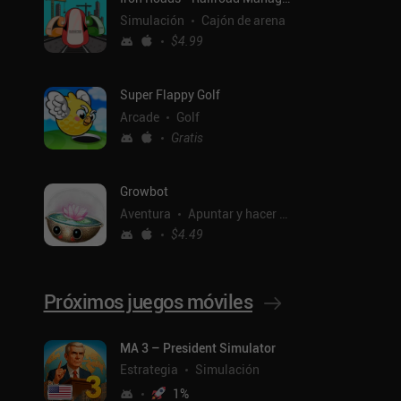
Simulación
Cajón de arena
$4.99
Super Flappy Golf
Arcade
Golf
Gratis
Growbot
Aventura
Apuntar y hacer clic
$4.49
Próximos juegos móviles
MA 3 – President Simulator
ntal
Estrategia
Simulación
1
%