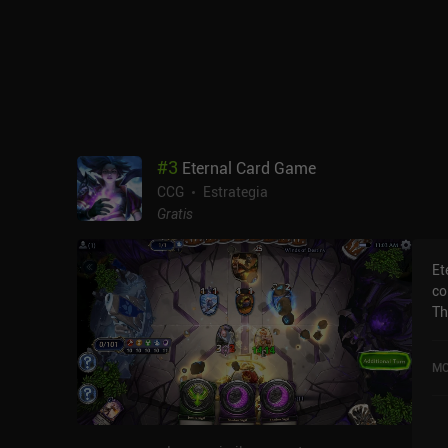
#
3
Eternal Card Game
CCG
Estrategia
Gratis
Et
co
Th
te
ca
MO
in
ba
si
nu