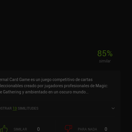
85
%
similar
ernal Card Game es un juego competitivo de cartas
leccionables creado por jugadores profesionales de Magic:
e Gathering y ambientado en un oscuro mundo
cnomágico.Adoptando cuidadosamente las mejores
racterísticas del género, Eternal se sitúa en un punto
STRAR
13
SIMILITUDES
termedio entre la complejidad estratégica de Magic y las
tallas rápidas y ágiles de Hearthstone y
milares.Acumulamos maná jugando cartas especiales de
0
0
estro mazo, asignamos bloqueadores manualmente cuando el
SIMILAR
PARA NADA