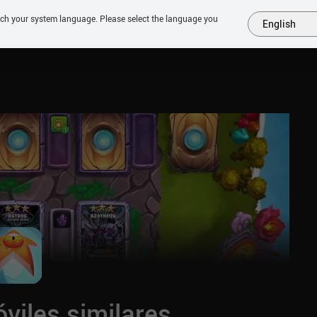
tch your system language. Please select the language you
English
MÁS
PRÓXIMOS
SIMILARES
COLECCIONES
TOP
viles similares