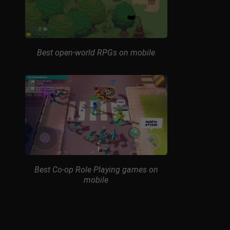
Best open-world RPGs on mobile
Best Co-op Role Playing games on
mobile