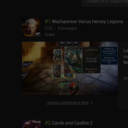
Listado de 60 juegos sim
#
1
Warhammer Horus Heresy Legions
CCG
Estrategia
Gratis
La
co
Wa
ra
so
MO
un
pe
en
ce
Juegos similares a este
Em
ca
pe
#
2
Cards and Castles 2
ca