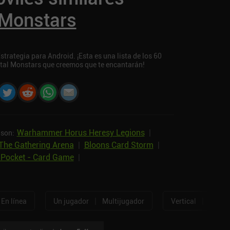
 Monstars
trategia para Android. ¡Esta es una lista de los 60
rtal Monstars que creemos que te encantarán!
Warhammer Horus Heresy Legions
|
 son:
The Gathering Arena
|
Bloons Card Storm
|
Pocket - Card Game
|
|
|
En línea
Un jugador
Multijugador
Vertical
Horizo