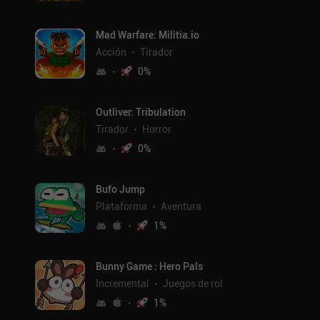
Mad Warfare: Militia.io
Acción
Tirador
0
%
Outliver: Tribulation
Tirador
Horror
0
%
Bufo Jump
Plataforma
Aventura
1
%
Bunny Game : Hero Pals
Incremental
Juegos de rol
1
%