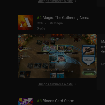
Juegos similares a este
op
rá
ju
#
4
Magic: The Gathering Arena
de
vu
CCG
Estrategia
pu
Gratis
me
op
Ma
in
mo
di
di
ab
re
em
de
ex
MO
cr
co
ca
de
ju
ju
ha
es
Juegos similares a este
ha
es
pa
fa
th
so
#
5
Bloons Card Storm
in
va