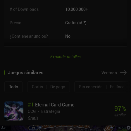
# of Downloads
10,000,000+
Precio
Gratis (iAP)
¿Contiene anuncios?
No
Expandir detalles
Juegos similares
Ver todo
Todo
Gratis
|
De pago
Sin conexión
|
En línea
#
1
Eternal Card Game
97
%
CCG
Estrategia
similar
Gratis