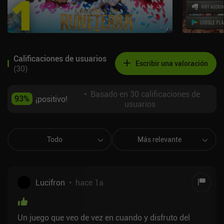
Calificaciones de usuarios
Escribir una valoración
(
30
)
•
Basado en 30 calificaciones de
93
%
¡positivo!
usuarios
Todo
Más relevante
Lucifron
•
hace 1a
Un juego que veo de vez en cuando y disfruto del