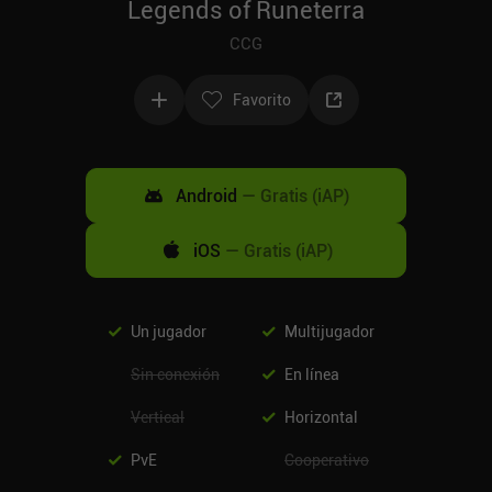
Legends of Runeterra
CCG
Favorito
Android
—
Gratis (iAP)
iOS
—
Gratis (iAP)
Un jugador
Multijugador
Sin conexión
En línea
Vertical
Horizontal
PvE
Cooperativo