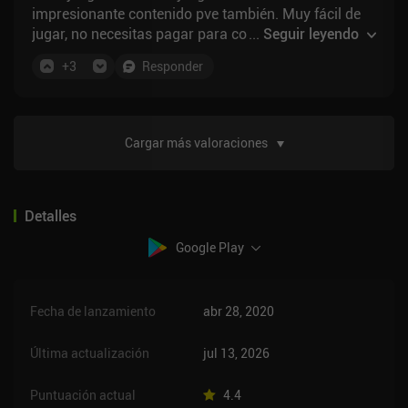
impresionante contenido pve también. Muy fácil de
jugar, no necesitas pagar para comprar paquetes de
...
Seguir leyendo
cartas. Mientras juegues lo suficiente para conseguir
+
3
Responder
tu cofre semanal de nivel 10 o superior (para
conseguir una carta de campeón gratis), deberías
tener suficientes cartas y fragmentos para crear
unos cuantos mazos meta después de jugar un par
Cargar más valoraciones
de meses. El arte y el doblaje también son de
primera.
Detalles
Google Play
Fecha de lanzamiento
abr 28, 2020
Última actualización
jul 13, 2026
Puntuación actual
4.4