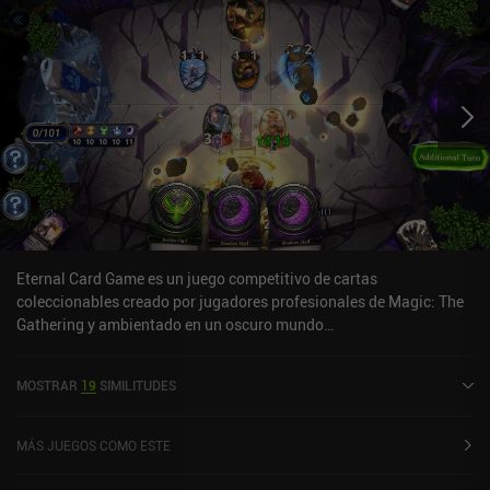
Eternal Card Game es un juego competitivo de cartas
coleccionables creado por jugadores profesionales de Magic: The
Gathering y ambientado en un oscuro mundo
tecnomágico.Adoptando cuidadosamente las mejores
características del género, Eternal se sitúa en un punto intermedio
MOSTRAR
19
SIMILITUDES
entre la complejidad estratégica de Magic y las batallas rápidas y
ágiles de Hearthstone y similares.Acumulamos maná jugando
cartas especiales de nuestro mazo, asignamos bloqueadores
MÁS JUEGOS COMO ESTE
manualmente cuando el oponente ataca y desordenamos al otro
jugador con hechizos rápidos que podemos lanzar cuando