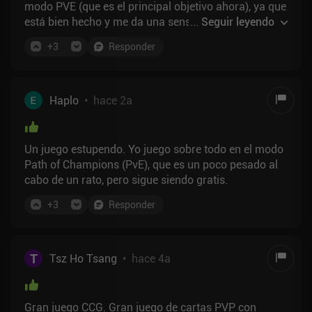
modo PVE (que es el principal objetivo ahora), ya que
está bien hecho y me da una sensación similar a las
...
Seguir leyendo
carreras de mazmorras dearthstone Dicho esto, las
+
3
Responder
partidas son un poco más largas (o quizá sólo lo
parezca) en comparación con otros juegos de
construcción de mazos.
Haplo
•
hace 2a
Un juego estupendo. Yo juego sobre todo en el modo
Path of Champions (PvE), que es un poco pesado al
cabo de un rato, pero sigue siendo gratis.
+
3
Responder
T
Tsz Ho Tsang
•
hace 4a
Gran juego CCG. Gran juego de cartas PVP con