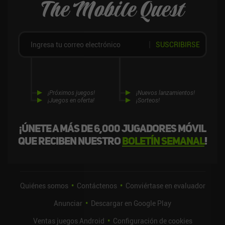
The Mobile Quest
más rápido a los rangos más altos. Afortunadamente, el juego
está muy bien hecho y es entretenido incluso en los niveles más
bajos.
SUSCRIBIRSE
¡Próximos juegos!
¡Nuevos lanzamientos!
¡Juegos en oferta!
¡Sorteos!
¡Únete a más de 6,000 jugadores móvil
que reciben nuestro
boletín semanal
!
Quiénes somos
Contáctenos
Conviértase en evaluador
Anunciar
Descargar en Google Play
Ventas juegos Android
Configuración de cookies