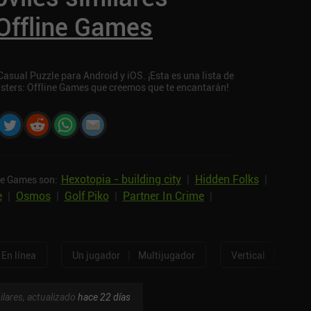
 Offline Games
asual Puzzle para Android y iOS. ¡Esta es una lista de
gsters: Offline Games que creemos que te encantarán!
Hexotopia - building city
|
Hidden Folks
|
ne Games son:
e
|
Osmos
|
Golf Piko
|
Partner In Crime
|
|
|
En línea
Un jugador
Multijugador
Vertical
Horizo
ilares, actualizado
hace 22 días