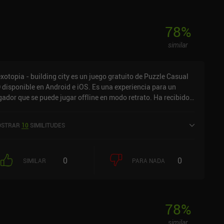
78
%
similar
xotopia - building city es un juego gratuito de Puzzle Casual
 disponible en Android e iOS. Es una experiencia para un
gador que se puede jugar offline en modo retrato. Ha recibido
valoraciones de usuarios de la comunidad MiniReview.
xotopia - building city se lanzó en noviembre de 2021 y tiene
STRAR
10
SIMILITUDES
a valoración actual de 3,2 sobre 5,0 en Google Play y de 3,2
bre 5,0 en la App Store de iOS.
0
0
SIMILAR
PARA NADA
78
%
similar