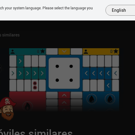
tch your system language. Please select the language you
English
MÁS
PRÓXIMOS
SIMILARES
COLECCIONES
TOP
 similares
viles similares