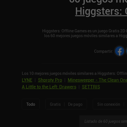
Higgsters:
Higgsters: Offline Games es un juego Gratis 2D C
los 60 mejores juegos móviles similares a Hig
Compartir
:
Los 10 mejores juegos móviles similares a Higgsters: Offli
LYNE
|
Shproty Pro
|
Minesweeper - The Clean On
A Little to the Left: Drawers
|
SETTRIS
|
|
Todo
Gratis
De pago
Sin conexión
Listado de 60 juegos sim