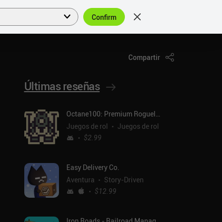
Confirm
Acceder
ES
Compartir
Últimas reseñas
Octane100: Premium Roguelike
Juegos de rol
Juegos de rol
$2.99
Easy Delivery Co.
Aventura
Story-Driven
$12.99
Iron Roads - Railroad Manager