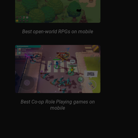
Best open-world RPGs on mobile
Best Co-op Role Playing games on
mobile