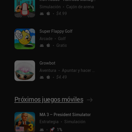
Simulación
Cajón de arena
$4.99
Super Flappy Golf
Arcade
Golf
Gratis
Growbot
Aventura
Apuntar y hacer clic
$4.49
Próximos juegos móviles
ntal
MA 3 – President Simulator
Estrategia
Simulación
1
%