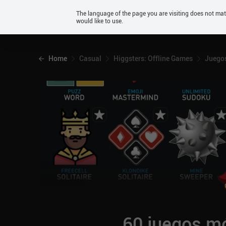
Android
The language of the page you are visiting does not ma
would like to use.
iOS
Home
Casual
Higgsters: Offline Games
Juegos
60 juegos mó