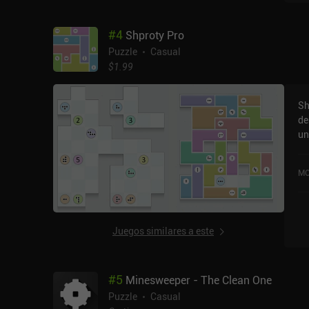
ve
ge
#
4
Shproty Pro
in
an
Puzzle
Casual
pr
$1.99
ad
ju
Sh
y 
de
in
un
ca
niv
mi
co
re
MO
ba
pr
co
vu
ge
2,
tr
in
Juegos similares a este
solicitadas.
en
di
se
forma d
re
#
5
Minesweeper - The Clean One
fo
y e
a 
Puzzle
Casual
di