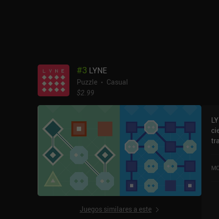
bú
pe
en
ju
bu
Hi
di
#
3
LYNE
Puzzle
Casual
$2.99
LY
ci
tr
qu
qu
MO
lo
ju
co
tr
Juegos similares a este
re