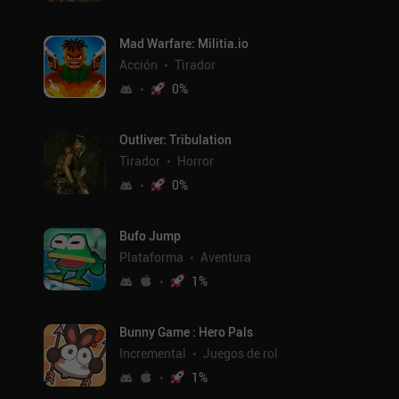
Mad Warfare: Militia.io
Acción
Tirador
0
%
Outliver: Tribulation
Tirador
Horror
0
%
Bufo Jump
Plataforma
Aventura
1
%
Bunny Game : Hero Pals
Incremental
Juegos de rol
1
%