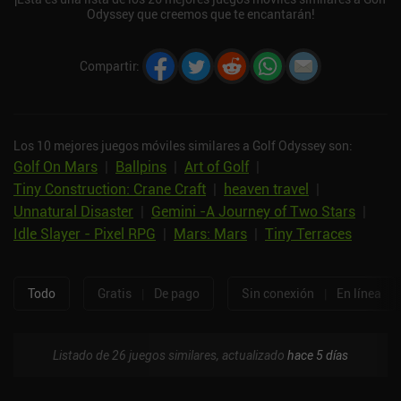
Odyssey que creemos que te encantarán!
Compartir
:
Los 10 mejores juegos móviles similares a Golf Odyssey son:
Golf On Mars
|
Ballpins
|
Art of Golf
|
Tiny Construction: Crane Craft
|
heaven travel
|
Unnatural Disaster
|
Gemini -A Journey of Two Stars
|
Idle Slayer - Pixel RPG
|
Mars: Mars
|
Tiny Terraces
Todo
Gratis
|
De pago
Sin conexión
|
En línea
Listado de 26 juegos similares, actualizado
hace 5 días