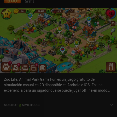
Gratis
Zoo Life: Animal Park Game Fun es un juego gratuito de
simulación casual en 2D disponible en Android e iOS. Es una
experiencia para un jugador que se puede jugar offline en modo
horizontal. Zoo Life: Animal Park Game Fun se lanzó en
septiembre de 2022 y tiene una valoración actual de 4,7 sobre 5,0
MOSTRAR
8
SIMILITUDES
en Google Play y de 4,7 sobre 5,0 en la App Store de iOS.