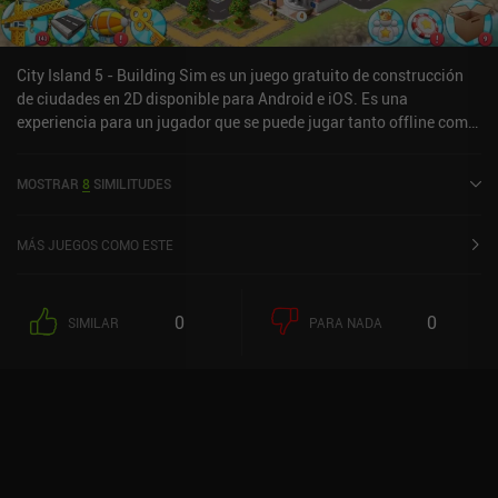
City Island 5 - Building Sim es un juego gratuito de construcción
de ciudades en 2D disponible para Android e iOS. Es una
experiencia para un jugador que se puede jugar tanto offline como
online en modo horizontal. City Island 5 - Building Sim se lanzó en
diciembre de 2018 y tiene una valoración actual de 4,6 sobre 5,0 en
MOSTRAR
8
SIMILITUDES
Google Play y de 4,7 sobre 5,0 en la App Store de iOS.
MÁS JUEGOS COMO ESTE
0
0
SIMILAR
PARA NADA