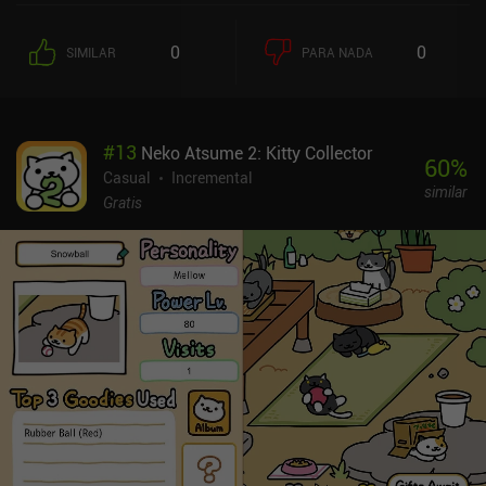
absorban su masa y se hagan más grandes. Evita las esferas más
grandes, ya que te devorarán. Y trata de superar a todos tus
0
0
SIMILAR
PARA NADA
competidores y convertirte en el mayor organismo del ecosistema.
Ese es el bucle central del juego de Osmos. A medida que
avanzamos por los niveles, se nos presentan mecánicas de juego
adicionales y algunos tipos de enemigos nuevos e interesantes.
#
13
Neko Atsume 2: Kitty Collector
Algunos de ellos nos empujan hacia ellos, mientras que otros nos
60
%
alejan, y ambos requieren estrategias diferentes. También hay
Casual
Incremental
similar
criaturas que intentan eludir nuestra persecución o nos disparan
Gratis
proyectiles, e incluso manchas de antimateria que desintegran
mutuamente todo lo que tocan. La meditativa música de fondo
nos permite relajarnos y disfrutar del ambiente, pero no nos
engañemos: algunos niveles exigen unos reflejos decentes y una
gran precisión. Aunque somos libres de afrontar los retos como
queramos, aconsejo encarecidamente realizar sólo los
movimientos estrictamente necesarios para no malgastar
demasiada masa. La dirección artística de ensueño y el alto nivel
de pulido hacen de Osmos una experiencia hermosa que merece la
pena probar sólo por su estilo. Osmos es un juego premium sin
anuncios ni iAPs que cuesta 4,99 $ en Android y 3,99 $ en iOS. Es
uno de esos juegos clásicos de éxito que todavía pueden competir