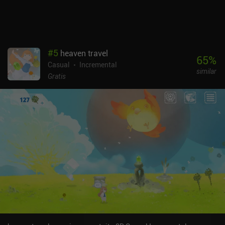
#
5
heaven travel
65
%
Casual
Incremental
similar
Gratis