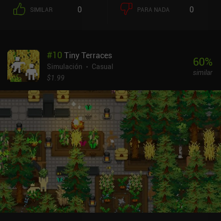
divertido y poco castigador con una monetización no intrusiva.
0
0
SIMILAR
PARA NADA
#
10
Tiny Terraces
60
%
Simulación
Casual
similar
$1.99