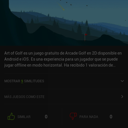
Art of Golf es un juego gratuito de Arcade Golf en 2D disponible en
Android e iOS. Es una experiencia para un jugador que se puede
jugar offline en modo horizontal. Ha recibido 1 valoración de
usuario de la comunidad MiniReview. Art of Golf se lanzó en abril
de 2024 y tiene una valoración actual de 2,5 sobre 5,0 en iOS App
MOSTRAR
9
SIMILITUDES
Store.
MÁS JUEGOS COMO ESTE
0
0
SIMILAR
PARA NADA