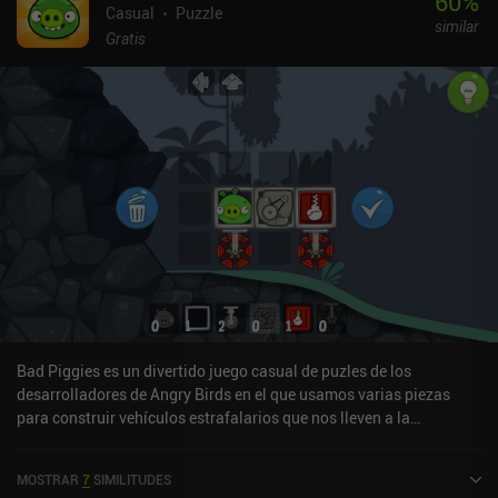
60
%
Casual
Puzzle
similar
Gratis
Bad Piggies es un divertido juego casual de puzles de los
desarrolladores de Angry Birds en el que usamos varias piezas
para construir vehículos estrafalarios que nos lleven a la
meta.Empezamos cada nivel con un cerdo verde y una serie de
cajas, ruedas, motores, alas y rotores. Con estas piezas, debemos
MOSTRAR
7
SIMILITUDES
construir el mejor vehículo posible, colocar en él a nuestro cerdo de