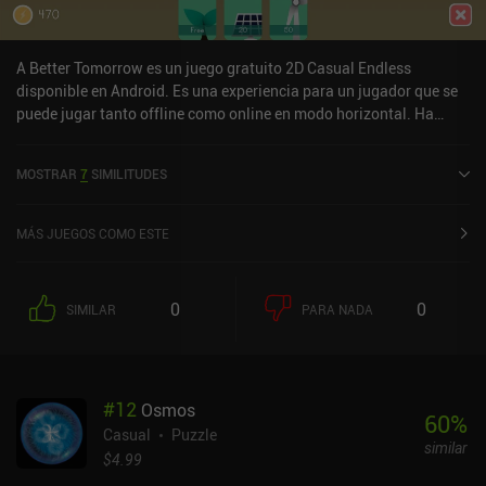
A Better Tomorrow es un juego gratuito 2D Casual Endless
disponible en Android. Es una experiencia para un jugador que se
puede jugar tanto offline como online en modo horizontal. Ha
recibido 2 valoraciones de usuarios de la comunidad MiniReview.
A Better Tomorrow se lanzó en julio de 2024.
MOSTRAR
7
SIMILITUDES
MÁS JUEGOS COMO ESTE
0
0
SIMILAR
PARA NADA
#
12
Osmos
60
%
Casual
Puzzle
similar
$4.99