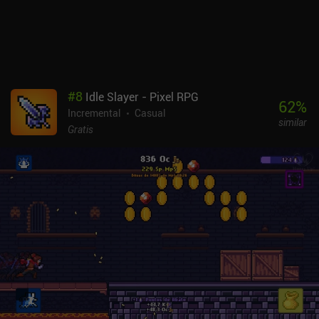
#
8
Idle Slayer - Pixel RPG
62
%
Incremental
Casual
similar
Gratis