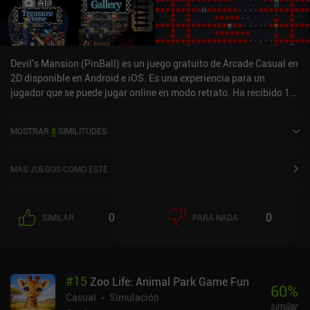
Devil's Mansion (PinBall) es un juego gratuito de Arcade Casual en
2D disponible en Android e iOS. Es una experiencia para un
jugador que se puede jugar online en modo retrato. Ha recibido 1
valoración de usuario de la comunidad MiniReview. Devil's
Mansion (PinBall) se lanzó en agosto de 2023 y tiene una
MOSTRAR
8
SIMILITUDES
valoración actual de 2,7 sobre 5,0 en iOS App Store.
MÁS JUEGOS COMO ESTE
0
0
SIMILAR
PARA NADA
#
15
Zoo Life: Animal Park Game Fun
60
%
Casual
Simulación
similar