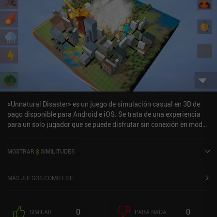
«Unnatural Disaster» es un juego de simulación casual en 3D de
pago disponible para Android e iOS. Se trata de una experiencia
para un solo jugador que se puede disfrutar sin conexión en modo
horizontal. Ha recibido 2 valoraciones de los usuarios de la
comunidad MiniReview. Unnatural Disaster se lanzó en diciembre
MOSTRAR
8
SIMILITUDES
de 2020 y tiene actualmente una puntuación de 4,1 sobre 5,0 en
Google Play y de 3,9 sobre 5,0 en la App Store de iOS.
MÁS JUEGOS COMO ESTE
0
0
SIMILAR
PARA NADA