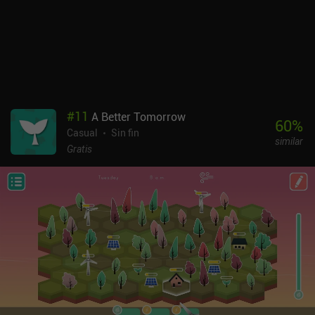
pequeña. A veces me encontraba plantando semillas
accidentalmente cuando intentaba desplazar la cámara, y algunos
elementos de la interfaz se solapaban entre sí después de
aumentar el tamaño de la interfaz para que los botones fueran
más accesibles. Tiny Terraces es un juego premium para Android e
iOS sin anuncios ni iAP. Es un juego ocioso único en su clase que
no exige una atención concentrada, pero aún así ofrece una
progresión significativa y constante. Es el tipo de juego al que
#
11
A Better Tomorrow
puedes jugar mientras ves la tele o juegas a otra cosa.
60
%
Casual
Sin fin
similar
Gratis