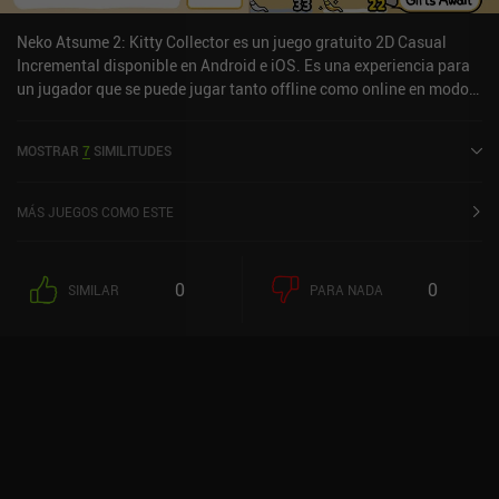
fácilmente en igualdad de condiciones con los juegos modernos.
Neko Atsume 2: Kitty Collector es un juego gratuito 2D Casual
Incremental disponible en Android e iOS. Es una experiencia para
un jugador que se puede jugar tanto offline como online en modo
horizontal. Ha recibido 2 valoraciones de usuarios de la
comunidad MiniReview. Neko Atsume 2: Kitty Collector se lanzó en
MOSTRAR
7
SIMILITUDES
octubre de 2024 y tiene una valoración actual de 4,8 sobre 5,0 en
Google Play y de 4,7 sobre 5,0 en la App Store de iOS.
MÁS JUEGOS COMO ESTE
0
0
SIMILAR
PARA NADA