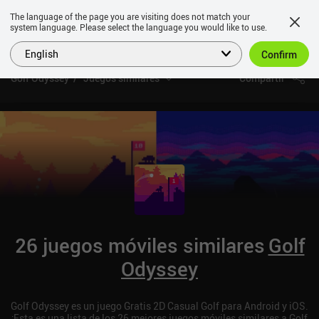
The language of the page you are visiting does not match your
system language. Please select the language you would like to use.
English
Confirm
Golf Odyssey
Juegos similares
Compartir
26 juegos móviles similares
Golf
Odyssey
Golf Odyssey es un juego Gratis 2D Casual Golf para Android y iOS.
¡Esta es una lista de los 26 mejores juegos móviles similares a Golf