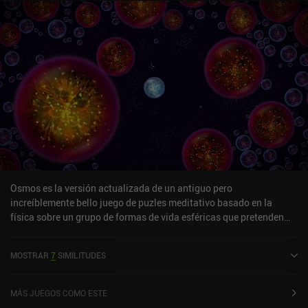
Osmos es la versión actualizada de un antiguo pero
increíblemente bello juego de puzles meditativo basado en la
física sobre un grupo de formas de vida esféricas que pretenden
crecer comiéndose a las más pequeñas. El modo de juego es tan
sencillo como parece. Tocamos en cualquier lugar para lanzar
MOSTRAR
7
SIMILITUDES
proyectiles en esa dirección, lo que impulsa nuestra esfera en la
dirección opuesta, todo de acuerdo con la tercera ley de Newton.
Pero hay que tener cuidado, ya que expulsar estos proyectiles
MÁS JUEGOS COMO ESTE
reduce nuestra masa. Alcanza las esferas más pequeñas para que