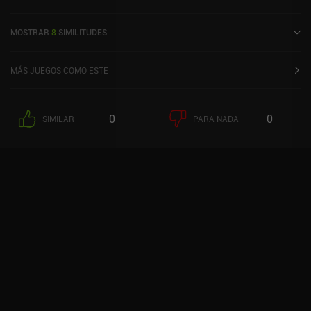
modo horizontal. Tiny Construction: Crane Craft se lanzó en enero
de 2024 y tiene una valoración actual de 3,7 sobre 5,0 en iOS App
MOSTRAR
8
SIMILITUDES
Store.
MÁS JUEGOS COMO ESTE
0
0
SIMILAR
PARA NADA