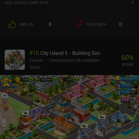
MÁS JUEGOS COMO ESTE
0
0
SIMILAR
PARA NADA
#
16
City Island 5 - Building Sim
60
%
Casual
Construcción de ciudades
similar
Gratis