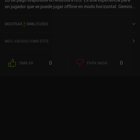
un jugador que se puede jugar offline en modo horizontal. Gemini -
A Journey of Two Stars se lanzó en agosto de 2017 y tiene una
valoración actual de 4,4 sobre 5,0 en Google Play.
MOSTRAR
7
SIMILITUDES
MÁS JUEGOS COMO ESTE
0
0
SIMILAR
PARA NADA