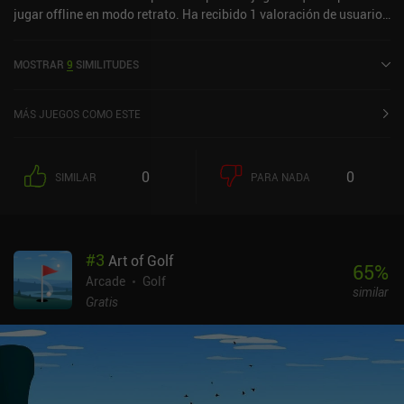
jugar offline en modo retrato. Ha recibido 1 valoración de usuario
de la comunidad MiniReview. Ballpins se lanzó en junio de 2024 y
tiene una valoración actual de 3,2 sobre 5,0 en Google Play y de 5
MOSTRAR
9
SIMILITUDES
sobre 5,0 en la App Store de iOS.
MÁS JUEGOS COMO ESTE
0
0
SIMILAR
PARA NADA
#
3
Art of Golf
65
%
Arcade
Golf
similar
Gratis