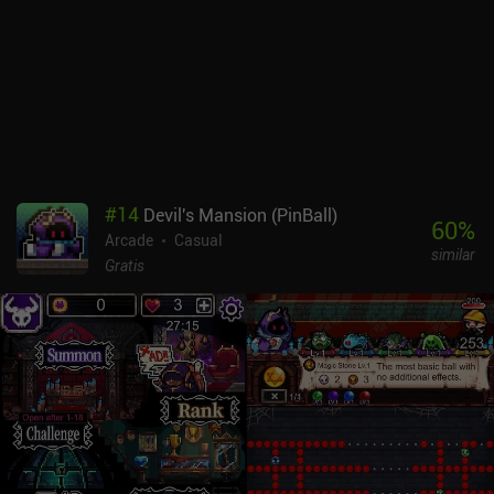
#
14
Devil's Mansion (PinBall)
60
%
Arcade
Casual
similar
Gratis