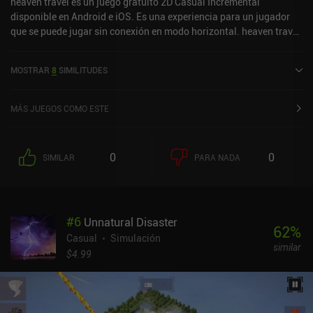
heaven travel es un juego gratuito 2D Casual Incremental
disponible en Android e iOS. Es una experiencia para un jugador
que se puede jugar sin conexión en modo horizontal. heaven travel
se lanzó en febrero de 2020 y tiene una valoración actual de 4,2
sobre 5,0 en Google Play y de 4,8 sobre 5,0 en la App Store de iOS.
MOSTRAR
8
SIMILITUDES
MÁS JUEGOS COMO ESTE
0
0
SIMILAR
PARA NADA
#
6
Unnatural Disaster
62
%
Casual
Simulación
similar
$4.99