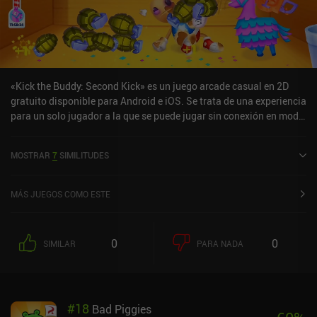
«Kick the Buddy: Second Kick» es un juego arcade casual en 2D
gratuito disponible para Android e iOS. Se trata de una experiencia
para un solo jugador a la que se puede jugar sin conexión en modo
horizontal. Kick the Buddy: Second Kick salió a la venta en agosto
de 2021 y cuenta actualmente con una valoración de 4,3 sobre 5,0
MOSTRAR
7
SIMILITUDES
en Google Play y de 4,6 sobre 5,0 en la App Store de iOS.
MÁS JUEGOS COMO ESTE
0
0
SIMILAR
PARA NADA
#
18
Bad Piggies