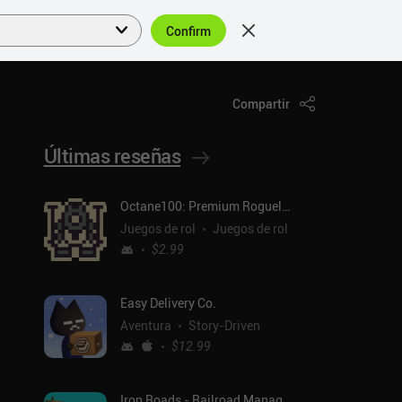
Confirm
Acceder
ES
Compartir
Últimas reseñas
Octane100: Premium Roguelike
Juegos de rol
Juegos de rol
$2.99
Easy Delivery Co.
Aventura
Story-Driven
$12.99
Iron Roads - Railroad Manager