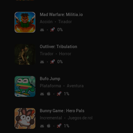
Mad Warfare: Militia.io
Acción
Tirador
0
%
Outliver: Tribulation
Tirador
Horror
0
%
Bufo Jump
Plataforma
Aventura
1
%
Bunny Game : Hero Pals
Incremental
Juegos de rol
1
%