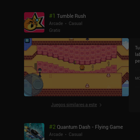
#
1
Tumble Rush
Arcade
Casual
Gratis
Tu
la
pe
trampas
es
MO
in
que
lo
ca
Juegos similares a este
fa
su
La
#
2
Quantum Dash - Flying Game
de
me
Arcade
Casual
de