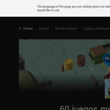
Android
The language of the page you are visiting does not ma
would like to use.
iOS
Home
Casual
Bomb Hunters
Juegos similares
60 juegos mó