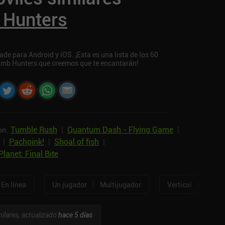
Hunters
e para Android y iOS. ¡Esta es una lista de los 60
omb Hunters que creemos que te encantarán!
Tumble Rush
|
Quantum Dash - Flying Game
|
on:
|
Pachoink!
|
Shoal of fish
|
Planet: Final Bite
|
|
En línea
Un jugador
Multijugador
Vertical
Horizo
ilares, actualizado
hace 5 días