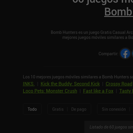
Bomb 
Bomb Hunters es un juego Gratis Casual Arcad
mejores juegos móviles similares a B
Compartir
:
Los 10 mejores juegos móviles similares a Bomb Hunters s
INKS.
|
Kick the Buddy: Second Kick
|
Crossy Road
Loco Pets: Monster Crush
|
Fast like a Fox
|
Tasty 
|
|
Todo
Gratis
De pago
Sin conexión
Listado de 60 juegos sim