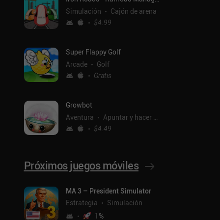
Simulación
Cajón de arena
$4.99
Super Flappy Golf
Arcade
Golf
Gratis
Growbot
Aventura
Apuntar y hacer clic
$4.49
Próximos juegos móviles
ntal
MA 3 – President Simulator
Estrategia
Simulación
1
%