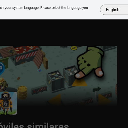
tch your system language. Please select the language you
English
MÁS
PRÓXIMOS
SIMILARES
COLECCIONES
TOP
viles similares