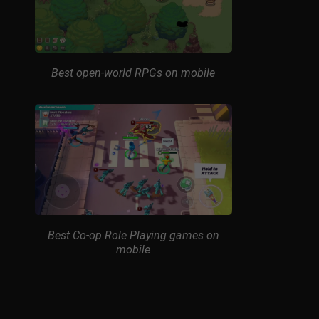
Best open-world RPGs on mobile
Best Co-op Role Playing games on
mobile