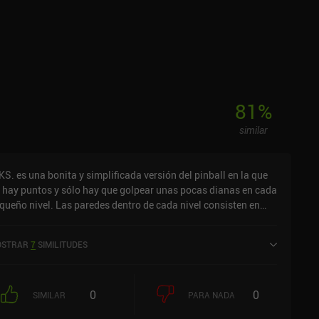
81
%
similar
KS. es una bonita y simplificada versión del pinball en la que
 hay puntos y sólo hay que golpear unas pocas dianas en cada
vel. Las paredes dentro de cada nivel consisten en
ntones de cuadrados de pintura que explotan cuando nuestra
la los toca, creando un hermoso lienzo. Nuestro objetivo es
STRAR
7
SIMILITUDES
lpear todos estos cuadrados de pintura con el menor número
posible. No perder ni una sola bola y gastar pocos tiros
s da la mejor medalla del nivel. Si gastamos demasiadas
0
0
das, nuestra bola se vuelve negra y convierte en negra también
SIMILAR
PARA NADA
quier zona sobre la que se deslice. Por desgracia, esta