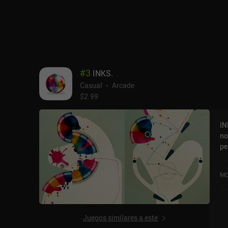
#
3
INKS.
Casual
Arcade
$2.99
IN
no
pequeño ni
mo
bo
MO
go
de bolas 
no
vi
Juegos similares a este
cual